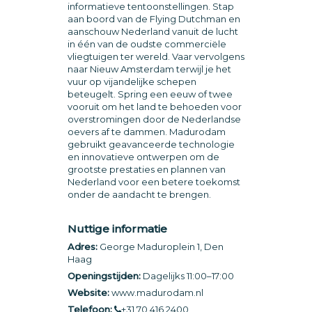
informatieve tentoonstellingen. Stap
aan boord van de Flying Dutchman en
aanschouw Nederland vanuit de lucht
in één van de oudste commerciële
vliegtuigen ter wereld. Vaar vervolgens
naar Nieuw Amsterdam terwijl je het
vuur op vijandelijke schepen
beteugelt. Spring een eeuw of twee
vooruit om het land te behoeden voor
overstromingen door de Nederlandse
oevers af te dammen. Madurodam
gebruikt geavanceerde technologie
en innovatieve ontwerpen om de
grootste prestaties en plannen van
Nederland voor een betere toekomst
onder de aandacht te brengen.
Nuttige informatie
Adres:
George Maduroplein 1, Den
Haag
Openingstijden:
Dagelijks 11:00–17:00
Website:
www.madurodam.nl
Telefoon:
+31 70 416 2400