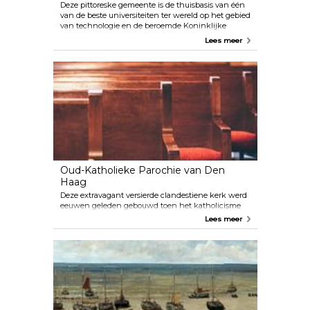
Deze pittoreske gemeente is de thuisbasis van één
van de beste universiteiten ter wereld op het gebied
van technologie en de beroemde Koninklijke
Delftse pottenbakkerij. Het ligt net buiten Den
Lees meer
Haag, waardoor het de ideale dagtrip is buiten de
stad. Ontdek hoe Vermeer werd beïnvloed door de
stad die pionierde op het gebied van microbiologie
en blauw aardewerk tijdens zijn beginjaren tijdens
de Vermeer-wandeling. Of je kunt een van de
rondleidingen boeken, zoals Ontdek Delft of Verken
Delft, die je op zowel leuke als informatieve
manieren door de geschiedenis van het gebied
leiden.
Oud-Katholieke Parochie van Den
Haag
Deze extravagant versierde clandestiene kerk werd
eeuwen geleden gebouwd toen het katholicisme
als een misdaad werd beschouwd. Het ligt
Lees meer
verborgen achter een bescheiden voordeur in het
stadscentrum. Wie door de Juffrouw Idastraat loopt,
zou zich nooit kunnen voorstellen dat in één van
de typische rijtjeshuizen de enorme parochie van
Sint Jacobus en Augustinus ligt, waar katholieken
vroeger in het geheim hun geloof beoefenden.
Niemand weet precies wie de kerk heeft gebouwd,
maar het prachtige barokke pleisterwerk lijkt erop
te wijzen dat het de beroemde architect en