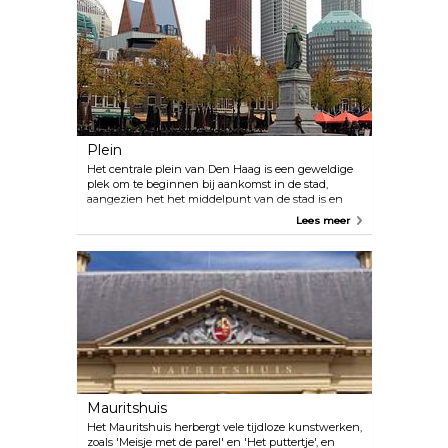
Plein
Het centrale plein van Den Haag is een geweldige
plek om te beginnen bij aankomst in de stad,
aangezien het het middelpunt van de stad is en
fungeert als kanaal voor vele prominente bars,
Lees meer
restaurants, historische gebouwen en actieve
overheidsinstellingen. Het plein zal vaker bruisen
van het leven en soms zie je belangrijke politieke
figuren en beroemdheden ronddwalen.
Mauritshuis
Het Mauritshuis herbergt vele tijdloze kunstwerken,
zoals 'Meisje met de parel' en 'Het puttertje', en