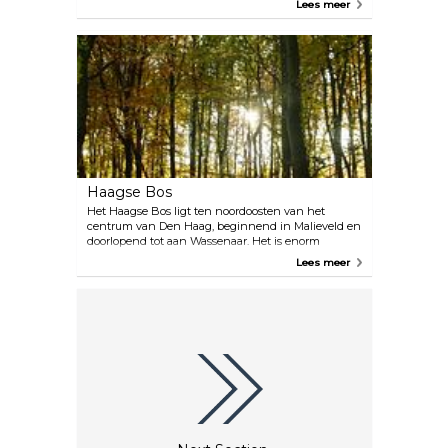
Lees meer
hergebruikte materialen en ze in sprankelende stijl
presenteren nadat je een uniek inpakschema hebt
bedacht tijdens de workshop doosjes pimpen. De
ruimte is ook toegankelijk voor muzikanten van alle
niveaus om in te spelen, een geweldige manier om
gelijkgestemde mensen te ontmoeten en samen te
genieten. Deze organisatie zonder winstoogmerk
wordt gerund door vrijwilligers en wordt
onderhouden door donaties, dus voor sommige
evenementen en workshops is een klein bedrag
nodig, maar voor het grootste deel kunnen
bezoekers gratis genieten van de tentoonstellingen.
Haagse Bos
Het Haagse Bos ligt ten noordoosten van het
centrum van Den Haag, beginnend in Malieveld en
doorlopend tot aan Wassenaar. Het is enorm
belangrijk voor de geschiedenis van de stad,
Lees meer
aangezien enkele van de oudste bomen van
Nederland er nog steeds staan nadat er in de 16e en
17e eeuw en tijdens de Tweede Wereldoorlog veel
bomen werden gekapt voor brandhout. Naast zijn
pertinente wortels heeft het Haagse Bos
voorbijgangers veel te bieden, zoals grote open
groene ruimtes, een hertenkamp en een vijver in
het centrum, wat een geweldig scenario is voor
zowat elk evenement of elke activiteit.