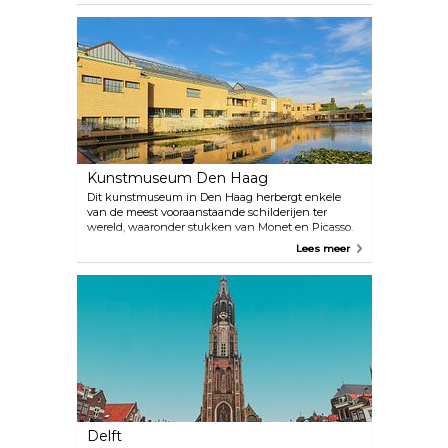
gasten hun eigen groenten en fruit plukken terwijl
ze de boerderijdieren bewonderen die op het
landgoed verblijven, of aanschuiven om te
genieten van de verse biologische producten waar
het etablissement bekend om staat.
Kunstmuseum Den Haag
Dit kunstmuseum in Den Haag herbergt enkele
van de meest vooraanstaande schilderijen ter
wereld, waaronder stukken van Monet en Picasso.
De Nederlandse abstracte schilder Piet Mondriaan
Lees meer
blijft de belangrijkste kunstenaar in het museum
met meer dan 300 van zijn schilderijen die daar
worden tentoongesteld. Een wandeling door de
zalen van dit opmerkelijke Art Deco-gebouw is een
oogverblindende ervaring. De architectuur uit het
begin van de 20e eeuw, ontworpen door H.P.
Berlage, bestaande uit kleurrijk metselwerk,
marmeren vloeren en decoratieve koperen
afwerkingen, wordt beschouwd als zijn
meesterwerk. Het museum is open voor het publiek
en je kunt de wachtrijen overslaan door van
tevoren te boeken op hun website.
Delft