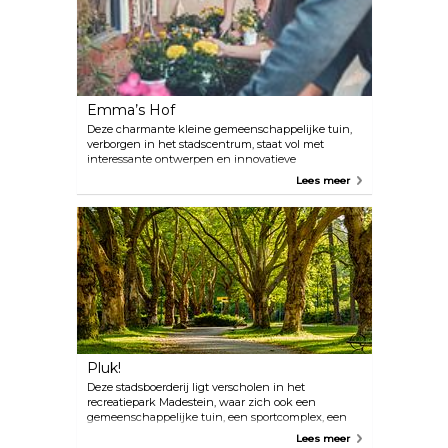
hoe we dingen waarnemen en die mensen
uitnodigt om hun eigen waarnemingen uit te
dagen.
Emma’s Hof
Deze charmante kleine gemeenschappelijke tuin,
verborgen in het stadscentrum, staat vol met
interessante ontwerpen en innovatieve
landschapsarchitectuur, beheerd door lokale
Lees meer
vrijwilligers. Het is de perfecte plek om te zitten en
een boek te lezen, te ontspannen met een paar
vrienden of te wandelen en te genieten van de
rust. Het project begon als een manier om lokale
bewoners samen te brengen om te genieten van
de omgeving en om voorheen vervallen ruimtes te
renoveren. Er zijn het hele jaar door tuinworkshops,
activiteiten voor kinderen en verschillende
markten.
Pluk!
Deze stadsboerderij ligt verscholen in het
recreatiepark Madestein, waar zich ook een
gemeenschappelijke tuin, een sportcomplex, een
camping en een meer bevinden waar je veilig kunt
Lees meer
zwemmen of kajakken. In Pluk zelf kunnen