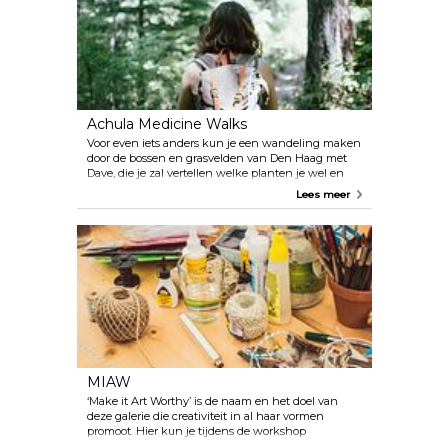
op verzoek toegankelijk zijn voor leden van de
vereniging en het publiek. Het is raadzaam om
contact op te nemen met de studio voor meer
informatie over lidmaatschappen en gasttoegang,
aangezien sommige evenementen alleen voor
leden zijn, terwijl andere voor iedereen toegankelijk
zijn. Het café/restaurant is een goede plek om te
beginnen, aangezien het overdag open is voor het
Achula Medicine Walks
publiek.
Voor even iets anders kun je een wandeling maken
door de bossen en grasvelden van Den Haag met
Dave, die je zal vertellen welke planten je wel en
niet kunt eten en welke planten geneeskrachtige
Lees meer
eigenschappen hebben. De tour vindt vrij
onregelmatig plaats, maar als je ruim van tevoren
een plek kunt boeken, is dit een leuke aanvulling
op elke reisroute.
MIAW
‘Make it Art Worthy’ is de naam en het doel van
deze galerie die creativiteit in al haar vormen
promoot. Hier kun je tijdens de workshop
Droogvilten je eigen cadeaus ontwerpen met