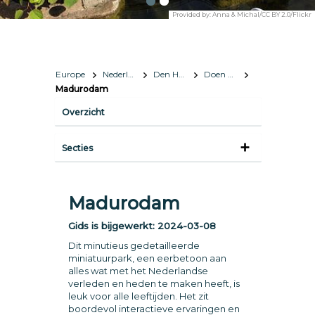
Provided by:
Anna & Michal/CC BY 2.0/Flickr
Europe
Nederland
Den Haag
Doen & zien
Madurodam
Overzicht
Secties
Madurodam
Gids is bijgewerkt:
2024-03-08
Dit minutieus gedetailleerde
miniatuurpark, een eerbetoon aan
alles wat met het Nederlandse
verleden en heden te maken heeft, is
leuk voor alle leeftijden. Het zit
boordevol interactieve ervaringen en