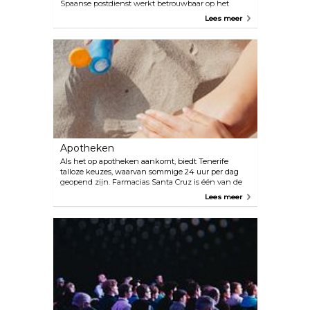
Spaanse postdienst werkt betrouwbaar op het
eiland. Voor extra gemak is er een postkantoor in de
Lees meer
buurt van de cruisehaven.
Apotheken
Als het op apotheken aankomt, biedt Tenerife
talloze keuzes, waarvan sommige 24 uur per dag
geopend zijn. Farmacias Santa Cruz is één van de
bekendste apotheekketens op het eiland.
Lees meer