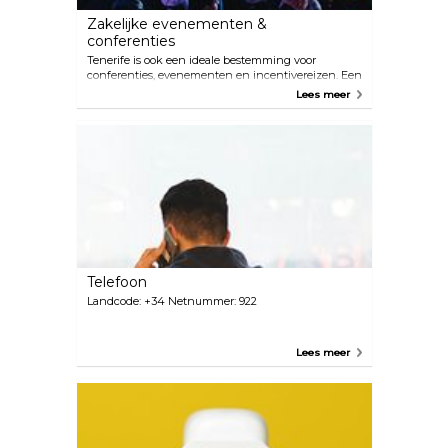
Zakelijke evenementen &
conferenties
Tenerife is ook een ideale bestemming voor
conferenties, evenementen en incentivereizen. Een
uitgebreid netwerk van ultramoderne
Lees meer
conferentiecentra en accommodaties, die van alle
gemakken zijn voorzien en aan alle behoeften
voldoen, stelt het eiland in staat grote groepen
mensen aan te trekken. Het uitgebreide aanbod
aan aanvullende faciliteiten, waaronder allerlei
soorten vrijetijdsactiviteiten, zorgt voor een
succesvol resultaat voor alle evenementen die op
het eiland worden gehouden.
Telefoon
Landcode: +34 Netnummer: 922
Lees meer