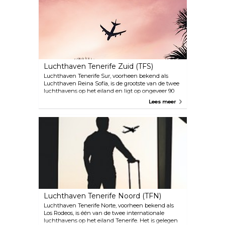
Luchthaven Tenerife Zuid (TFS)
Luchthaven Tenerife Sur, voorheen bekend als
Luchthaven Reina Sofía, is de grootste van de twee
luchthavens op het eiland en ligt op ongeveer 90
kilometer afstand van de hoofdstad Santa Cruz. Er
Lees meer
zijn drie bussen die de luchthaven verbinden met
de rest van het eiland: - Buslijn 343 rijdt non-stop
tussen de luchthavens Tenerife Norte en Tenerife
Sur in slechts 50 minuten; - Buslijn 111 (nachtlijn
711) vaart tussen Santa Cruz, de luchthaven, Los
Cristianos en Costa Adeje; - Buslijn 415 verbindt El
Fraile, de luchthaven en San Isidro. Als tweede
drukste luchthaven van de Canarische eilanden
(na Gran Canaria, LPA) biedt de luchthaven
Tenerife Reina Sofía onderdak aan een groot aantal
grote Europese luchtvaartmaatschappijen en
bestemmingen, waaronder Air France, British
Luchthaven Tenerife Noord (TFN)
Airways, Finnair en Iberia.
Luchthaven Tenerife Norte, voorheen bekend als
Los Rodeos, is één van de twee internationale
luchthavens op het eiland Tenerife. Het is gelegen