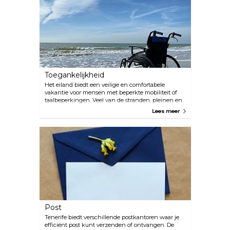
Amerika. Dit netwerk heeft zelfs een toegewijd
klantenserviceteam voor internationale patiënten.
Verder is het mogelijk om transfers, accommodatie
voor en na de behandeling te regelen en om
aanvullende vrijetijdsactiviteiten te organiseren.
Toegankelijkheid
Het eiland biedt een veilige en comfortabele
vakantie voor mensen met beperkte mobiliteit of
taalbeperkingen. Veel van de stranden, pleinen en
recreatiefaciliteiten van Tenerife zijn uitgerust voor
Lees meer
het hele gezin om van het buitenleven te genieten.
Het eiland heeft 12 stranden die zijn uitgerust voor
reizigers met beperkte mobiliteit. Het is de moeite
waard om Playa de Las Vistas te benadrukken, dat
beschikt over een ondersteunend serviceteam,
waaronder de levering van krukken en amfibische
stoelen om in zee te zwemmen, evenals
aangewezen rustplaatsen.
Post
Tenerife biedt verschillende postkantoren waar je
efficiënt post kunt verzenden of ontvangen. De