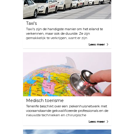
Taxi's
Taxi's zijn de handigste manier om het eiland te
verkennen, maar ook de duurste. Ze zijn
gemakkelijk te verkrijgen, want er zijn
taxistandplaatsen in elk resort. Er rijden er genoeg
Lees meer
over het hele eiland rond. Je kunt contant of met
een creditcard betalen.
Medisch toerisme
Tenerife beschikt over een ziekenhuisnetwerk met
vooraanstaande gekwalificeerde professionals en de
nieuwste technieken en chirurgische
ontwikkelingen. De centra voldoen aan de
Lees meer
medische en hygiënische normen van een EU-
land, maar hebben aanzienlijke prijsvoordelen ten
opzichte van de meeste Europese landen en