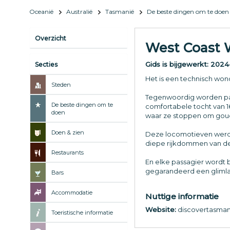
Oceanië
Australië
Tasmanië
De beste dingen om te doen
Overzicht
West Coast 
Gids is bijgewerkt:
2024
Secties
Het is een technisch wond
Steden
Tegenwoordig worden pas
De beste dingen om te
comfortabele tocht van 1
doen
waar ze stoppen om goud
Doen & zien
Deze locomotieven werde
diepe rijkdommen van de 
Restaurants
En elke passagier wordt b
gegarandeerd een glimla
Bars
Accommodatie
Nuttige informatie
Website:
discovertasman
Toeristische informatie