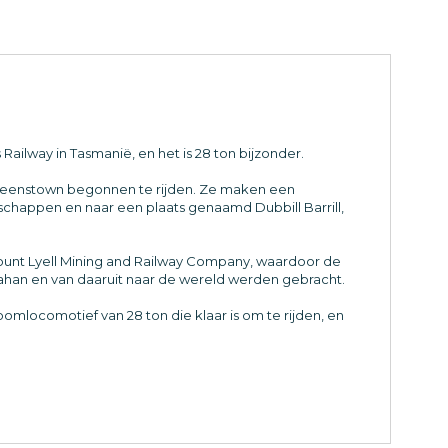
Railway in Tasmanië, en het is 28 ton bijzonder.
ueenstown begonnen te rijden. Ze maken een
schappen en naar een plaats genaamd Dubbill Barrill,
unt Lyell Mining and Railway Company, waardoor de
ahan en van daaruit naar de wereld werden gebracht.
omlocomotief van 28 ton die klaar is om te rijden, en