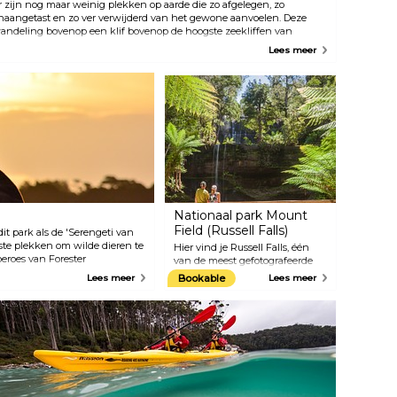
nderwatergrotten en een
r zijn nog maar weinig plekken op aarde die zo afgelegen, zo
vervloed aan zeeleven.
naangetast en zo ver verwijderd van het gewone aanvoelen. Deze
andeling bovenop een klif bovenop de hoogste zeekliffen van
ustralië in het Tasman National Park op de Three Capes Track zal je
Lees meer
intuigen verfrissen. Three Capes is een wandeling zonder
egeleiding, met drie hutten die maximaal comfort bieden met
inimale impact op het milieu. Pelletverwarmers zorgen er ook voor
at wandelaars het hele jaar door comfortabel blijven.
Nationaal park Mount
Field (Russell Falls)
t park als de 'Serengeti van
beste plekken om wilde dieren te
Hier vind je Russell Falls, één
eroes van Forester
van de meest gefotografeerde
 open vlaktes.
watervallen van Tasmanië. De
Lees meer
Bookable
Lees meer
drie elegante verdiepingen,
omgeven door weelderige
vegetatie, trekken al meer dan
honderd jaar bezoekers. Trek je
wandelschoenen aan en verken
één van de gemakkelijke
wandelpaden op slechts een
kwartier lopen van de
parkeerplaats.