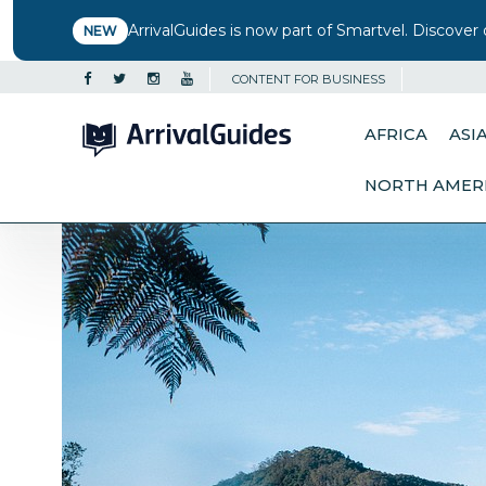
ArrivalGuides is now part of Smartvel. Discover 
NEW
CONTENT FOR BUSINESS
AFRICA
ASI
NORTH AMER