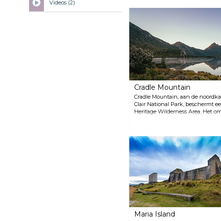
Videos (2)
Cradle Mountain
Cradle Mountain, aan de noordka
Clair National Park, beschermt 
Heritage Wilderness Area. Het o
omvat grasland, regenwoud en e
ook een rijk leefgebied voor die
duivels, buidelmarters, platypus,
Ga op het Dove Lake Circuit lang
aangename, relatief vlakke wand
torenhoge torenspitsen van Crad
Maria Island