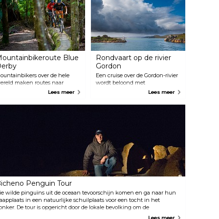
ountainbikeroute Blue
Rondvaart op de rivier
erby
Gordon
ountainbikers over de hele
Een cruise over de Gordon-rivier
ereld maken routes naar
wordt beloond met
asmanië. Blue Derby is een
spiegelkalme reflecties van het
Lees meer
Lees meer
etwerk van paden dat de stad
regenwoud dat op de
erby omgeeft. Ooit het
Werelderfgoedlijst staat. Gordon
entrum van een blikmijnbouw,
River Cruises en World Heritage
ijn het tegenwoordig de
Cruises nemen je mee over deze
ountainbikers die het vuil aan
eeuwenoude waterweg en
et uitsnijden zijn. Ga naar de
stoppen bij Sarah Island, waar je
op van de heuvel. Race zo snel
een geschiedenisles krijgt
ogelijk bergafwaarts. En
terwijl je tussen de ruïnes van
erhaal.
deze ooit beruchte veroordeelde
nederzetting wandelt.
icheno Penguin Tour
ie wilde pinguïns uit de oceaan tevoorschijn komen en ga naar hun
laapplaats in een natuurlijke schuilplaats voor een tocht in het
onker. De tour is opgericht door de lokale bevolking om de
inguïnpopulatie te beschermen en laat je dichtbij de pinguïns komen
Lees meer