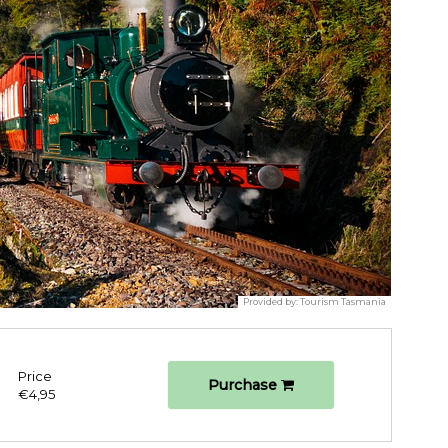
Provided by:
Tourism Tasmania
Price
Purchase
€4,95