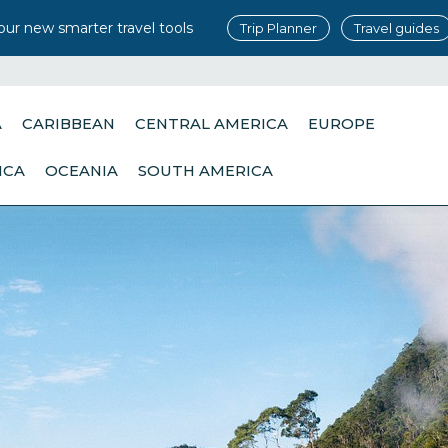
our new smarter travel tools
Trip Planner
Travel guides
A
CARIBBEAN
CENTRAL AMERICA
EUROPE
ICA
OCEANIA
SOUTH AMERICA