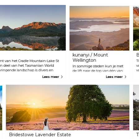
kunanyi / Mount
B
Wellington
nt van het Cradle Mountain-Lake St
T
een deel van het Tasmanian World
v
In sommige steden kun je met
mringende landschap is divers en
v
de lift naar de top van één van
euwenoude planten. Het park biedt
s
de hoogste gebouwen ter
Lees meer
Lees meer
ren in het wild, waaronder Tasmaanse
l
wereld, en je laten verrassen
 echidna en verschillende vogelsoorten.
C
door buitengewone uitzichten.
s de kustlijn van het meer voor een
w
Hobart hoeft geen
eling van zes kilometer onder de
e
wolkenkrabbers te maken. Met
le Mountain.
f
1270 meter is Kunanyi / Mt
S
Wellington meer dan twee keer
s
zo hoog dan 's werelds hoogste
m
gebouw.
d
v
b
d
Bridestowe Lavender Estate
T
r