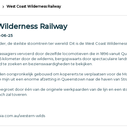
West Coast Wilderness Railway
Wilderness Railway
-06-25
er, de steilste stoomtrein ter wereld. Dit is de West Coast Wilderness 
sagiers vervoerd door dezelfde locomotieven die in 1896 vanuit Q
6 kilometer door de wildernis, bergopwaarts door spectaculaire land
 te zoeken en bezienswaardigheden te bekijken.
n oorspronkelijk gebouwd om kopererts te verplaatsen voor de Mo
mijn uit een enorme afzetting in Queenstown naar de haven van Str
egroet door één van de originele werkpaarden van de lijn en een sto
ch zal toveren.
ia.com.au/western-wilds