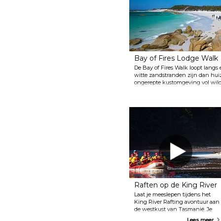
Bay of Fires Lodge Walk
De Bay of Fires Walk loopt langs
witte zandstranden zijn dan huiz
ongerepte kustomgeving vol wild
ongecompliceerd en luxueus in h
of Fires Lodge, een luchtige lodg
de azuurblauwe oceaan en laaien
wildernis naar de spa en begin j
duik in het buitenbadpaviljoen.
Raften op de King River
Laat je meeslepen tijdens het
King River Rafting avontuur aan
de westkust van Tasmanië. Je
reis begint aan boord van de 118
Lees meer