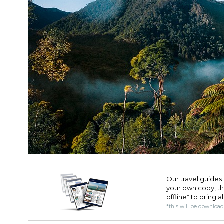
Our travel guides 
your own copy, the 
offline* to bring a
*this will be downloa