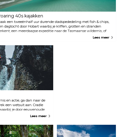
oaring 40s kajakken
aak een tweeënhalf uur durende stadspededeling met fish & chips,
en dagtocht door Hobart waarbij je kliffen, grotten en stranden
erkent, een meerdaagse expeditie naar de Tasmaanse wildernis, of
robeer een expeditie door adembenemende landschappen terwijl je
Lees meer
er van de gebaande paden van het moderne leven glijdt.
rnis en actie, ga dan naar de
ek een wetsuit aan. Cradle
waarbij je door eeuwenoude
Lees meer