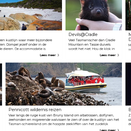
Devils@Cradle
M
D
 een kustlijn waar meer bijzondere
Veel Tasmanischer dan Cradle
en. Dompel jezelf onder in de
Mountain en Tassie duivels
M
e dieren. De accommodatie is
wordt het niet. Hou de klok in
w
et strandkamp of de exclusieve Bay
de gaten, want de voertour van
T
Lees meer
Lees meer
e op een klif aan zee met uitzicht op
Devil@Cradle vindt stipt om
n
d oranje rotsblokken. Loop door de
17:30 plaats, anders worden de
D
e spa-ervaring met een rustgevende
duivels boos. Dit is een zeldzame
c
kans om deze unieke dieren te
z
observeren in het gezelschap
m
van enkele andere vleesetende
h
buideldieren, de oosterlijke en
t
vlekstaartbuidelmarter.
m
h
Pennicott wildernis reizen
B
Vaar langs de ruige kust van Bruny Island om albatrossen, dolfijnen,
Z
zeehonden en migrerende walvissen te zien of over de kustlijn van het
s
Tasman-schiereiland om de hoogste zeekliffen van het zuidelijk
d
halfrond en Tasman Island te zien.
p
Lees meer