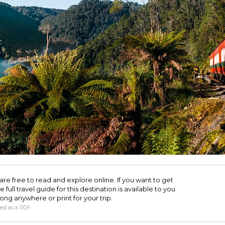
are free to read and explore online. If you want to get
full travel guide for this destination is available to you
long anywhere or print for your trip.​
ded as a PDF.