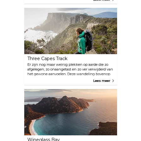
verwerking van de lavendel in volle gang. In een
proefruimte kun je het unieke gebruik van
Bridestowe-lavendel ervaren als subtiele smaakstof
in voedingsmiddelen van uitstekende kwaliteit. Ga
zitten en geniet van een kopje koffie in het
Bridestowe café of picknick onder de eeuwenoude
eikenbomen en wandel door de velden. De
cadeauwinkel van Bridestowe heeft beren gevuld
met lavendel, oliën met lavendel, lotions en
drankjes en culinaire lavendel, zodat je thuis je
eigen lavendelsnoepjes kunt maken.
Three Capes Track
Er zijn nog maar weinig plekken op aarde die zo
afgelegen, zo onaangetast en zo ver verwijderd van
het gewone aanvoelen. Deze wandeling bovenop
een klif bovenop de hoogste zeekliffen van
Lees meer
Australië in het Tasman National Park op de Three
Capes Track zal je zintuigen verfrissen. Three Capes
is een wandeling zonder begeleiding, met drie
hutten die maximaal comfort bieden met minimale
impact op het milieu. Pelletverwarmers zorgen er
ook voor dat wandelaars het hele jaar door
comfortabel blijven.
Wineglass Bay