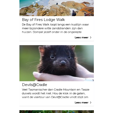
Bay of Fires Lodge Walk
De Bay of Fires Walk loopt langs een kustlijn waar
meer bijzondere witte zandstranden zijn dan
huizen. Dompel jezelf onder in de ongerepte
kustomgeving vol wilde dieren. De accommodatie is
Lees meer
ongecompliceerd en luxueus in het strandkamp of
de exclusieve Bay of Fires Lodge, een luchtige lodge
op een klif aan zee met uitzicht op de azuurblauwe
oceaan en laaiend oranje rotsblokken. Loop door de
wildernis naar de spa en begin je spa-ervaring met
een rustgevende duik in het buitenbadpaviljoen.
Devils@Cradle
Veel Tasmanischer dan Cradle Mountain en Tassie
duivels wordt het niet. Hou de klok in de gaten,
want de voertour van Devil@Cradle vindt stipt om
17:30 plaats, anders worden de duivels boos. Dit is
Lees meer
een zeldzame kans om deze unieke dieren te
observeren in het gezelschap van enkele andere
vleesetende buideldieren, de oosterlijke en