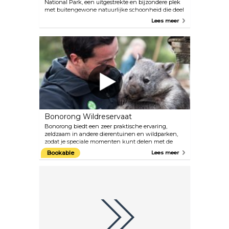
National Park, een uitgestrekte en bijzondere plek
met buitengewone natuurlijke schoonheid die deel
uitmaakt van het Tasmanian Wilderness World
Lees meer
Heritage Area, komt er vaak meer kijken bij een
rondvlucht met Par Avion. Zin om die speciale
persoon mee te nemen en van oesters en wijn te
genieten tijdens een picknick aan zee?
Bonorong Wildreservaat
Bonorong biedt een zeer praktische ervaring,
zeldzaam in andere dierentuinen en wildparken,
zodat je speciale momenten kunt delen met de
Australische wilde dieren. Tasmaanse duivels zijn
Bookable
Lees meer
overdag actief, dus je kunt ze op elk moment
bekijken. Het park heeft ook wombat, koala's,
echidna's, vogels en nog veel meer Tasmaanse
inboorlingen.