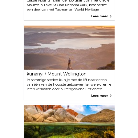
Cradle Mountain, aan de noordkant van het Cradle
Mountain-Lake St Clair National Park, beschermt
een deel van het Tasmanian World Heritage
Wilderness Area. Het omringende landschap is
Lees meer
divers en omvat grasland, regenwoud en
eeuwenoude planten. Het park biedt ook een rijk
leefgebied voor dieren in het wild, waaronder
Tasmaanse duivels, buidelmarters, platypus,
echidna en verschillende vogelsoorten. Ga op het
Dove Lake Circuit langs de kustlijn van het meer
voor een aangename, relatief vlakke wandeling van
zes kilometer onder de torenhoge torenspitsen van
Cradle Mountain.
kunanyi / Mount Wellington
In sommige steden kun je met de lift naar de top
van één van de hoogste gebouwen ter wereld, en je
laten verrassen door buitengewone uitzichten.
Hobart hoeft geen wolkenkrabbers te maken. Met
Lees meer
1270 meter is Kunanyi / Mt Wellington meer dan
twee keer zo hoog dan 's werelds hoogste gebouw.