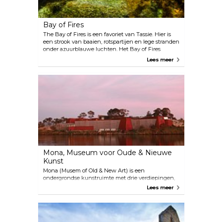
Bay of Fires
The Bay of Fires is een favoriet van Tassie. Hier is
een strook van baaien, rotspartijen en lege stranden
onder azuurblauwe luchten. Het Bay of Fires
Conservation Area heeft schone witte stranden,
Lees meer
turkoois water en granieten keien bezaaid met
feloranje korstmossen. Strandactiviteiten en vogels
spotten zijn populair en misschien zie je een groep
dolfijnen parallel aan het strand voorbij komen. Het
gebied staat bekend om het snorkelen en duiken,
met schilderachtige riffen, koralen,
onderwatergrotten en een overvloed aan zeeleven.
Mona, Museum voor Oude & Nieuwe
Kunst
Mona (Musem of Old & New Art) is een
ondergrondse kunstruimte met drie verdiepingen,
uitgegraven in een zandstenen rotswand onder
Lees meer
een omringende wijngaard. Het grootste
privémuseum van Australië, met zijn
onconventionele en uitdagende curatoriële aanpak,
maakt Mona tot een must voor elke bezoeker in