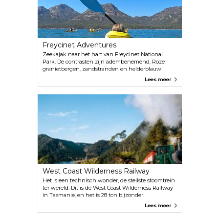
september tot januari. Je kunt verwachten dat je
tijdens deze tour heel dicht bij een pinguïn komt.
Freycinet Adventures
Zeekajak naar het hart van Freycinet National
Park. De contrasten zijn adembenemend. Roze
granietbergen, zandstranden en helderblauw
water.
Lees meer
West Coast Wilderness Railway
Het is een technisch wonder, de steilste stoomtrein
ter wereld. Dit is de West Coast Wilderness Railway
in Tasmanië, en het is 28 ton bijzonder.
Tegenwoordig worden passagiers vervoerd door
Lees meer
dezelfde locomotieven die in 1896 vanuit
Queenstown begonnen te rijden. Ze maken een