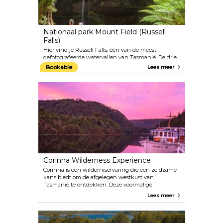
Nationaal park Mount Field (Russell
Falls)
Hier vind je Russell Falls, één van de meest
gefotografeerde watervallen van Tasmanië. De drie
elegante verdiepingen, omgeven door weelderige
Bookable
Lees meer
vegetatie, trekken al meer dan honderd jaar
bezoekers. Trek je wandelschoenen aan en verken
één van de gemakkelijke wandelpaden op slechts
een kwartier lopen van de parkeerplaats.
Corinna Wilderness Experience
Corinna is een wilderniservaring die een zeldzame
kans biedt om de afgelegen westkust van
Tasmanië te ontdekken. Deze voormalige
goudmijnstad is de zuidelijke toegangspoort tot het
Lees meer
wereldwijd belangrijke Tarkine-woud. Corinna is
onlangs omgetoverd tot een toeristische ervaring
en biedt bezoekers toegang tot rijke pionierskunst
en natuurgeschiedenis. Corinna ligt in ongerept