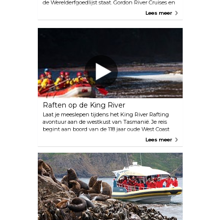
de Werelderfgoedlijst staat. Gordon River Cruises en
World Heritage Cruises nemen je mee over deze
Lees meer
eeuwenoude waterweg en stoppen bij Sarah Island,
waar je een geschiedenisles krijgt terwijl je tussen
de ruïnes van deze ooit beruchte veroordeelde
nederzetting wandelt.
Raften op de King River
Laat je meeslepen tijdens het King River Rafting
avontuur aan de westkust van Tasmanië. Je reis
begint aan boord van de 118 jaar oude West Coast
Wilderness Railway, de enige stoomtrein in zijn
Lees meer
soort in Australië. Met vlotten bovenop en spanten
aan boord rijdt de trein door afgelegen
regenwouden en ongelooflijke landschappen naar
Dubbil Barril, waar je reis snel verandert. Hier ruil je
comfort in voor moed en duik je in de
stroomversnellingen van de machtige King River,
die net zo snel stroomt als de adrenaline.
Onderweg, als het water kalm is, vertelt je gids
verhalen over de fascinerende geschiedenis van de
regio.