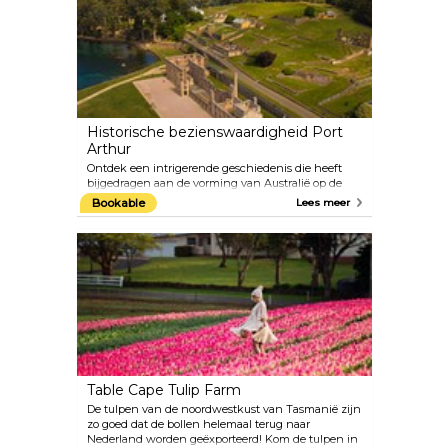
regenwoud en biedt accommodatie in hutjes, een
statig pension en het Tarkine Hotel and Tannin
Restaurant, waar regionale producten ter plaatse
worden geserveerd.
Historische bezienswaardigheid Port
Arthur
Ontdek een intrigerende geschiedenis die heeft
bijgedragen aan de vorming van Australië op de
historische plaats Port Arthur, die op de
Bookable
Lees meer
Werelderfgoedlijst staat. Port Arthur is de best
bewaarde nederzetting voor veroordeelden in
Australië en één van de belangrijkste locaties uit
het tijdperk van veroordeelden ter wereld.
Table Cape Tulip Farm
De tulpen van de noordwestkust van Tasmanië zijn
zo goed dat de bollen helemaal terug naar
Nederland worden geëxporteerd! Kom de tulpen in