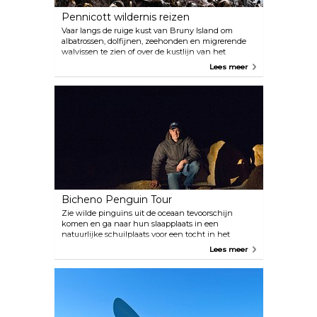
Pennicott wildernis reizen
Vaar langs de ruige kust van Bruny Island om
albatrossen, dolfijnen, zeehonden en migrerende
walvissen te zien of over de kustlijn van het
Tasman-schiereiland om de hoogste zeekliffen van
Lees meer
het zuidelijk halfrond en Tasman Island te zien.
Bicheno Penguin Tour
Zie wilde pinguïns uit de oceaan tevoorschijn
komen en ga naar hun slaapplaats in een
natuurlijke schuilplaats voor een tocht in het
donker. De tour is opgericht door de lokale
Lees meer
bevolking om de pinguïnpopulatie te beschermen
en laat je dichtbij de pinguïns komen zonder hun
nachtelijke reis te verstoren. Dit zijn wilde vogels,
dus het aantal pinguïns en de aankomsttijden
variëren afhankelijk van de levenscyclus en het
weer, met grotere aantallen van 100-125 vogels van