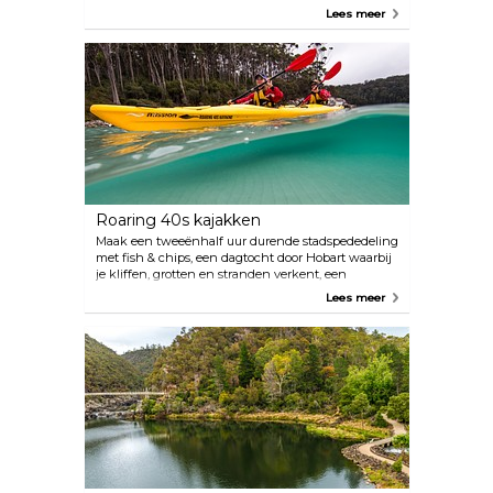
volle bloei zien in Wynyard in oktober, wanneer de
Lees meer
vele rijen spectaculaire tulpen de Table Cape sieren.
Roaring 40s kajakken
Maak een tweeënhalf uur durende stadspededeling
met fish & chips, een dagtocht door Hobart waarbij
je kliffen, grotten en stranden verkent, een
meerdaagse expeditie naar de Tasmaanse wildernis,
Lees meer
of probeer een expeditie door adembenemende
landschappen terwijl je ver van de gebaande
paden van het moderne leven glijdt.