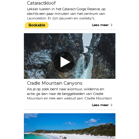
Cataractkloof
Lekker luieren in het Cataract Gorge Reserve, op
slechts een paar minuten van het centrum van
Launceston. Er zijn pauwen en wallaby's,
rotsklimmen en een zwembad in deze populaire
Bookable
Lees meer
stadsspeeltuin. Volg een pad langs de rotswand dat
uitkijkt op de South Esk River. Aan de schaduwrijke
noordkant, bekend als de Cliff Grounds, ligt een
Victoriaanse tuin met varens en exotische planten.
Dwaal over de voetgangersbrug en maak een ritje
met de stoeltjeslift over de rivier.
Cradle Mountain Canyons
Als je op zoek bent naar avontuur, wildernis en
actie, ga dan naar de berggebieden van Cradle
Mountain en trek een wetsuit aan. Cradle Mountain
Canyons organiseert tochten waarbij je door
Lees meer
eeuwenoude ravijnen springt, zwemt en abseilt.