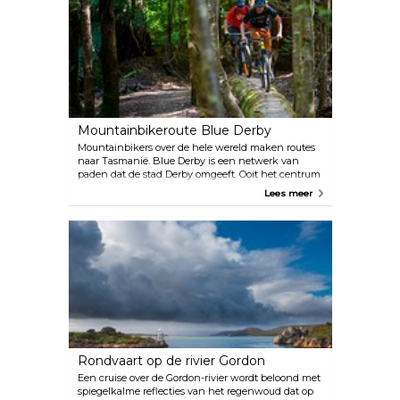
vlekstaartbuidelmarter.
Mountainbikeroute Blue Derby
Mountainbikers over de hele wereld maken routes
naar Tasmanië. Blue Derby is een netwerk van
paden dat de stad Derby omgeeft. Ooit het centrum
van een blikmijnbouw, zijn het tegenwoordig de
Lees meer
mountainbikers die het vuil aan het uitsnijden zijn.
Ga naar de top van de heuvel. Race zo snel mogelijk
bergafwaarts. En herhaal.
Rondvaart op de rivier Gordon
Een cruise over de Gordon-rivier wordt beloond met
spiegelkalme reflecties van het regenwoud dat op