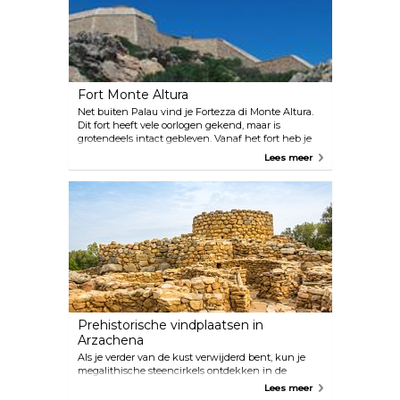
Fort Monte Altura
Net buiten Palau vind je Fortezza di Monte Altura.
Dit fort heeft vele oorlogen gekend, maar is
grotendeels intact gebleven. Vanaf het fort heb je
een prachtig uitzicht over Palau, Corsica en La
Lees meer
Maddalena. Het is een echte aanrader om een
rondleiding te volgen.
Prehistorische vindplaatsen in
Arzachena
Als je verder van de kust verwijderd bent, kun je
megalithische steencirkels ontdekken in de
prehistorische overblijfselen die de bossen en
Lees meer
velden rond Arzachena honingraat bevatten. De