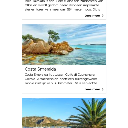
Isola Tavolara is een klein eiland ten zuidoosten van
Olbia en wordt gedomineerd door een imposante
stenen toren van meer dan 564 meter hoog. Dit is
de perfecte plek voor natuurliefhebbers, duikers en
Lees meer
om te genieten van de zonnestralen op het strand
van Spiaggia Spalmatore.
Costa Smeralda
Costa Smeralda ligt tussen Golfo di Cugnana en
Golfo di Arzachena en heeft een buitengewoon
mooie kustlijn van 56 kilometer. Dit is een echte
speeltuin voor miljardairs, maar iedereen is welkom
Lees meer
om te genieten van de spectaculaire stranden,
uitzichten en water. Er zijn zoveel stranden
(“spiagge”) om uit te kiezen aan de Costa Smeralda,
waaronder Spiaggia de Principe, Liscia Ruja en
Capriccioli, allemaal beroemd en fantastisch aan
deze dromerige kustlijn. Met warm zand en
kristalhelder water heb je keuze te over.