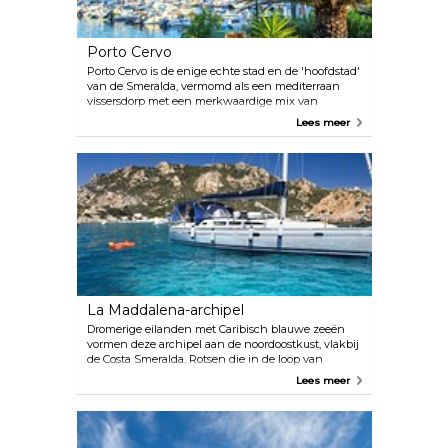
Porto Cervo
Porto Cervo is de enige echte stad en de 'hoofdstad'
van de Smeralda, vermomd als een mediterraan
vissersdorp met een merkwaardige mix van
gebouwen in Marokkaanse stijl. Dit is een
Lees meer
aangename plek om te wandelen, mensen te
bekijken en te shoppen.
La Maddalena-archipel
Dromerige eilanden met Caribisch blauwe zeeën
vormen deze archipel aan de noordoostkust, vlakbij
de Costa Smeralda. Rotsen die in de loop van
duizenden jaren zijn uitgehouwen, kenmerken het
Lees meer
landschap. Het enige bewoonde eiland is La
Maddalena, verbonden met een dam naar het
eiland Garibaldi, Caprera. Je kunt een boottocht
maken en vijf van de andere hoofdeilanden zien,