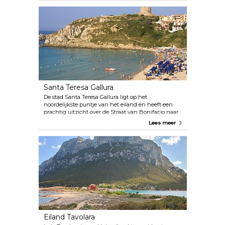
Nuraghe Albucciu, 2 kilometer ten zuidoosten van
Arzachena, is één van de best bewaarde nuraghi
van Gallura. Ongeveer 4 kilometer ten zuiden van
Arzachena ligt Coddu Vecchiu, één van de meest
complete 'reuzengraven' van het eiland. In de
buurt vind je ook een andere gigantische tombe,
Tomba dei Giganti di Li Lolghi, en de Li Muri
Necropolis. De “Necropoli di Li Muri” wordt
beschouwd als het mooiste product van Gallura en
dateert naar schatting uit 3.500 voor Christus.
Santa Teresa Gallura
De stad Santa Teresa Gallura ligt op het
noordelijkste puntje van het eiland en heeft een
prachtig uitzicht over de Straat van Bonifacio naar
het eiland Corsica. Rena Bianca is het strand van
Lees meer
de stad en ligt op slechts een steenworp afstand
van het centrum, met turkoois water en fijn zand.
Net in het westen, op de landtong Capo Testa, zijn
er twee stranden. De linkerkant is prachtig en
ideaal voor kinderen, en het strand aan de
rechterkant is ook prachtig met prachtige
rotsformaties. Veerboten vertrekken dagelijks voor
een tocht van 50 minuten om de Straat over te
steken naar de stad Bonifacio op Corsica. Dit is
perfect voor een leuk dagje uit, voor een Franse
lunch en om te winkelen.
Eiland Tavolara