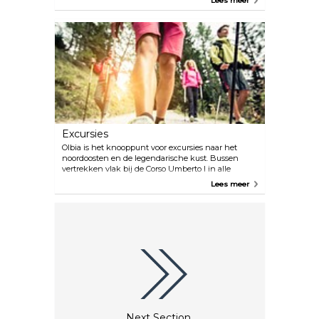
Lees meer
museum te bezoeken.
Excursies
Olbia is het knooppunt voor excursies naar het
noordoosten en de legendarische kust. Bussen
vertrekken vlak bij de Corso Umberto I in alle
richtingen, allemaal gemakkelijk te bereiken voor
Lees meer
slechts een paar euro. Het stadsstrand is het Lido de
Sole, maar veel beter is het witte strand van
Pittulongu, op 5 kilometer afstand, met dromerige
uitzichten over het eiland Tavolara.
Next Section