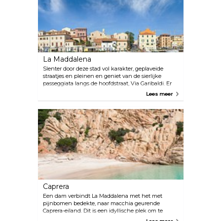
waaronder Budelli, met een prachtig lichtroze
strand genaamd Spiaggia Rosa, en Spargi.
La Maddalena
Slenter door deze stad vol karakter, geplaveide
straatjes en pleinen en geniet van de sierlijke
passeggiata langs de hoofdstraat, Via Garibaldi. Er
zijn ook enkele goede restaurants rond de pleinen
Lees meer
en gezellige bars waar je kunt vertoeven met een
koel drankje. Het Diocesano Museum bevindt zich
in het hart van de stad en heeft een aantal
fascinerende exposities, waaronder twee zilveren
kandelaars en een kruisbeeld, geschonken door
Lord Horatio Nelson.
Caprera
Een dam verbindt La Maddalena met het met
pijnbomen bedekte, naar macchia geurende
Caprera-eiland. Dit is een idyllische plek om te
wandelen en te fietsen, maar ook om het Garibaldi-