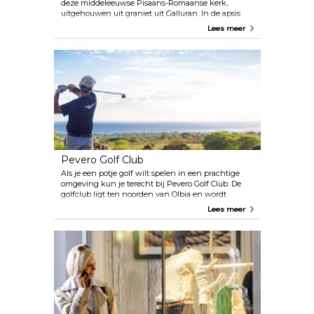
deze middeleeuwse Pisaans-Romaanse kerk,
uitgehouwen uit graniet uit Galluran. In de apsis
bevinden zich twee 13e-eeuwse fresco's, waarvan
Lees meer
de linker San Simplicio, de beschermheilige van
Olbia, voorstelt. Het Festa di San Simplicio, Olbia's
grootste festival, wordt midden mei drie dagen lang
gevierd.
Pevero Golf Club
Als je een potje golf wilt spelen in een prachtige
omgeving kun je terecht bij Pevero Golf Club. De
golfclub ligt ten noorden van Olbia en wordt
beschouwd als één van de mooiste banen in Italië.
Lees meer
Hier vind je alles wat je nodig hebt, waaronder een
clubhuis en aanbevolen accommodaties.