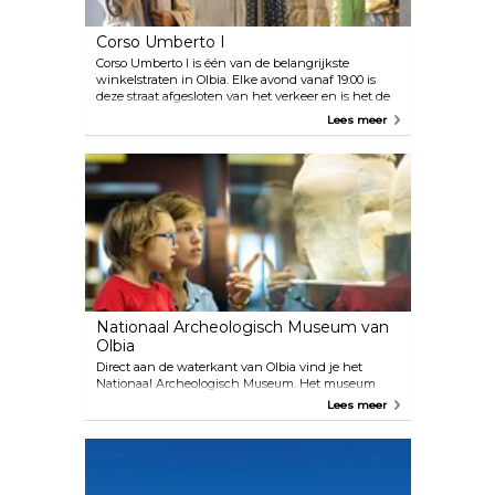
Corso Umberto I
Corso Umberto I is één van de belangrijkste
winkelstraten in Olbia. Elke avond vanaf 19:00 is
deze straat afgesloten van het verkeer en is het de
perfecte plek om te wandelen tussen winkels,
Lees meer
restaurants en prachtige architectuur.
Nationaal Archeologisch Museum van
Olbia
Direct aan de waterkant van Olbia vind je het
Nationaal Archeologisch Museum. Het museum
stelt verschillende voorwerpen tentoon die dateren
Lees meer
uit de tijd van de Romeinen, zoals
scheepsfragmenten. Omdat het het grootste
museum in Olbia is, worden er ook concerten en
grote openingen georganiseerd.