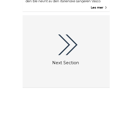
den ble nevnt av den italienske sangeren Vasco
Rossi i en av hans mest berømte sanger (Vita
Les mer
spericolata, A Reckless Life). Her må du sette deg og
ta deg noe å drikke.
Next Section