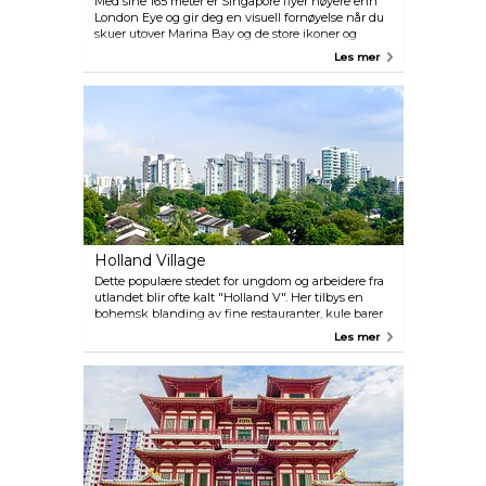
Med sine 165 meter er Singapore flyer høyere enn
London Eye og gir deg en visuell fornøyelse når du
skuer utover Marina Bay og de store ikoner og
landemerker i Singapore.
Les mer
Holland Village
Dette populære stedet for ungdom og arbeidere fra
utlandet blir ofte kalt "Holland V". Her tilbys en
bohemsk blanding av fine restauranter, kule barer
og spisesteder. Holland Village er også et
Les mer
knutepunkt for dem som er interessert i
antikviteter, med mange utsalgsteder for
håndtverk, kunst og interiør.