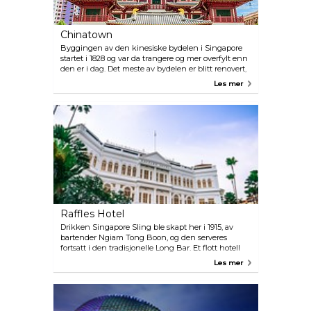
Chinatown
Byggingen av den kinesiske bydelen i Singapore
startet i 1828 og var da trangere og mer overfylt enn
den er i dag. Det meste av bydelen er blitt renovert,
men de smale gatene og butikkene er her fortsatt,
Les mer
det samme er flere store markeder. Ta en tur innom
Peoples Park Complex kjøpesenteret og Chinatown
Complex markedet og opplevelsen blir enda bedre.
Raffles Hotel
Drikken Singapore Sling ble skapt her i 1915, av
bartender Ngiam Tong Boon, og den serveres
fortsatt i den tradisjonelle Long Bar. Et flott hotell
med en fantastisk atmosfære, museum og vakre
Les mer
hager. Mat er viktig for hotellet og kjøkkenet er i
verdensklasse. For de som ønsker å lære å lage mat
som de store kokker, kan man ta et kurs ved Raffles
Culinary Academy. Utenfor inngangen står trolig
den mest fotograferte dørvakten i verden.