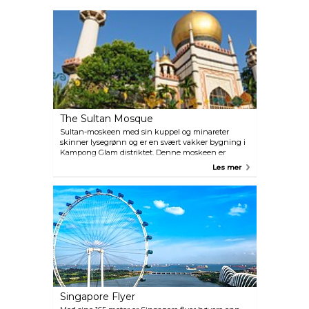
The Sultan Mosque
Sultan-moskeen med sin kuppel og minareter
skinner lysegrønn og er en svært vakker bygning i
Kampong Glam distriktet. Denne moskeen er
muslimenes viktigste bygningen i Singapore (det
Les mer
er 68 moskeer i byen totalt). Besøkende er
velkommen til moskeene selv om visse deler er
reservert for de som er trofaste muslimer.
Singapore Flyer