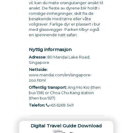
vil, kan du møte orangutanger ansikt til
ansikt. De fleste av dyrene blir holdt i
romslige innhegninger, skilt fra de
besøkende med tørre eller våte
vollgraver. Farlige dyr er plassert i bur
med glassvegger. Parken tilbyr også
en spennende natt safari.
Nyttig informasjon
Adresse:
80 Mandai Lake Road,
Singapore
Nettside:
www.mandai.com/en/singapore-
zoo.html
Offentlig transport:
Ang Mo Kio (then
bus 138) or Choa Chu Kang station
(then bus 927)
Telefon:
+65 6269 3411
Digital Travel Guide Download