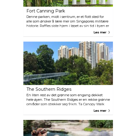
Fort Canning Park
Denne parken, midt i sentrum, er et flott sted for
alle som ønsker å lære mer om Singapores militære
historie. Raffles siste hjem i løpet av sin tid i byen er
også her. En spennende tur i det underjordiske
Les mer
kommandohovedkvarteret, brukt av britene under
andre verdenskrig, er et must når du besøker
parken.
The Southern Ridges
En liten rest av det grønne som engang dekket
hele øyen. The Southern Ridges er en rekke grønne
områder som strekker seg 9 km. Ta Canopy Walk
gjennom regnskogen, ta en pause og studer det
Les mer
flotte hagearbeidet i Hort Park, kryss deretter den
vakkert designede Henderson Waves Bridge, og ta
tilslutt taubanen ned til Sentosa Island etter å ha
beundret utsikten fra Mount Faber.