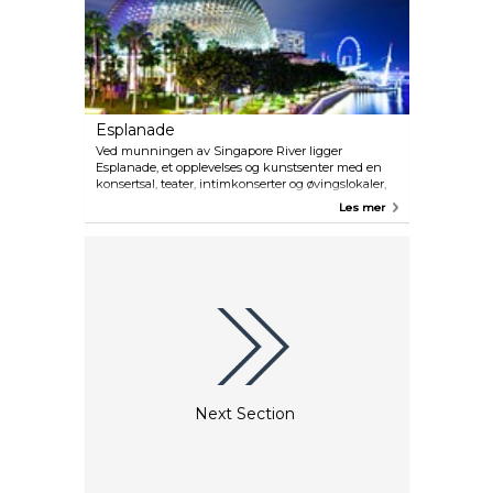
Esplanade
Ved munningen av Singapore River ligger
Esplanade, et opplevelses og kunstsenter med en
konsertsal, teater, intimkonserter og øvingslokaler,
samt utendørs arenaer. Uformelt blir senteret kalt
Les mer
"Durian" på grunn av sin likhet med den berømte
tropiske frukten. Bygningene er imponerende
arkitektoniske verk, og har blandt verdens beste
akustikk. Selv om det ikke er noen på scenen er
dette et flott sted for å spise lunsj, eller å rusle hos
naboen; Esplanade kjøpesenteret.
Next Section