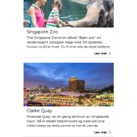
Singapore Zoo
The Singapore Zoo er en såkalt "åpen zoo", en
verdenskjent zoologisk hage med 315 dyrearter,
hvorav ca 60 er truet. Du finner alle de store kattene
her: løve, tiger, jaguar, leopard og puma, også sjeldne
Les mer
hvite tigre. Hvis du vil, kan du møte orangutanger
ansikt til ansikt. De fleste av dyrene blir holdt i
romslige innhegninger, skilt fra de besøkende med
tørre eller våte vollgraver. Farlige dyr er plassert i bur
med glassvegger. Parken tilbyr også en spennende
natt safari.
Clarke Quay
Riverside Quay var en gang sentrum av Singapores
havn. Nå er stedet totalrenovert og med alle sine
nattklubber og restauranter er her et yrende
natteliv. De historiske bygningene er blitt bevart,
Les mer
slik at stedet har beholdt sin spesielle karakter.