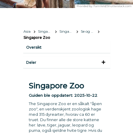
Provided by:
FamVeld/Shutterstock.com
Asia
Singapore
Singapore
Se og gjøre
Singapore Zoo
Oversikt
Deler
Singapore Zoo
Guiden ble oppdatert:
2025-10-22
The Singapore Zoo er en såkalt "åpen
zoo", en verdenskjent zoologisk hage
med 315 dyrearter, hvorav ca 60 er
truet. Du finner alle de store kattene
her: løve, tiger, jaguar, leopard og
puma, også sjeldne hvite tigre. Hvis du