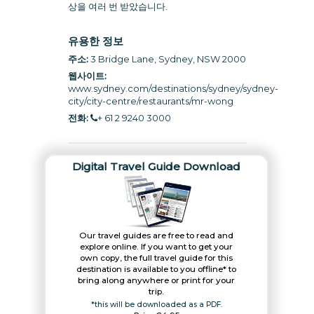
상을 여러 번 받았습니다.
유용한 정보
주소:
3 Bridge Lane, Sydney, NSW 2000
웹사이트:
www.sydney.com/destinations/sydney/sydney-
city/city-centre/restaurants/mr-wong
전화:
+ 61 2 9240 3000
Digital Travel Guide Download
Our travel guides are free to read and
explore online. If you want to get your
own copy, the full travel guide for this
destination is available to you offline* to
bring along anywhere or print for your
trip.​
*this will be downloaded as a PDF.