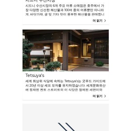
시드니 수산시장
시드니 수산시장의 6개 주요 어류 소매점은 호주에서 가
장 다양한 신선한 해산물과 100여 종의 어류뿐만 아니라
게, 바닷가재, 굴 및 기타 맛이 풍부한 해산물을 판매합니
다. 세계 최대의 수산시장 중 하나인 이 장소에는 피터즈
더 읽기
시푸드 그릴(Peter's Seafood Grill)과 도일즈(Doyles)를
포함하여 수 많은 식당뿐만 아니라 카페, 베이커리, 고메
이 델리, 청과물 가게, 주류 판매점, 낚시용품점, 정육점 및
선물 가게도 있습니다. 매일 수산물 경매는 오전 5시 30분
에 시작됩니다.
Tetsuya's
세계 최상위 식당에 속하는 Tetsuya’s는 굿푸드 가이드에
서 20년 이상 셰프 모자를 유지하였습니다. 세계문화유산
에 등재된 켄트 스트리트의 이 식당은 절제된 세련미와
정제된 프랑스-일본 요리 걸작의 전당으로서 갈채 받는
더 읽기
셰프 Tetsuya Wakada의 주방에서 끊임 없이 진화하는
시식 메뉴를 제공합니다. 이는 진정 인상적인 식사 경험
입니다.