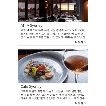
ARIA Sydney
셰프 Matt Moran과 유명 식당 경영자 Peter Sullivan이
소유한 ARIA는 시드니항 가장자리 서큘러키에 있는 명
망 있는 셰프 모자를 받은 식당입니다. ARIA는 빼어난 전
망, 수상에 빛나는 메뉴와 다양한 와인 리스트를 갖춘 우
더 읽기
아한 식당방에서 유례 없는 식사 경험을 제공합니다.
Café Sydney
19세기 세관의 지붕에 있는 이 식당은 스펙타클한 항만
전경, 화창한 낮과 즐거운 밤을 위한 옥외 테라스, 칵테일
라운지와 느긋한 현대식 인테리어로 시드니 식사의 진수
를 포착합니다. 메뉴는 신선한 제철 농산물과 전문 해산
더 읽기
물을 사용한 현대적 고전이 특징입니다.