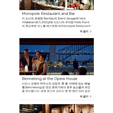
Monopole Restaurant and Bar
이 도시의 유명한 Bentley의 Brent Savage와 Nick
Hildebrandt가 2012년에 시드니의 우아한 Potts Point
의 중심부에 모노폴 레스토랑 바(Monopole Restaurant
and Bar)를 열었습니다. Monopole은 셰프 모자를 받은
더 읽기
식당입니다. Brent의 독특하고 수상의 영예에 빛나는 요
리와 Nick의 놀라운 500여 희귀하고 유명한 포도주 리스
트는 풍부하게 짙은 목재와 산업금속 인테리어와 오픈바
만큼이나 체험할 가치가 있습니다.
Bennelong at the Opera House
시드니 오페라 하우스의 상징적 ‘흰 돛’ 아래에 있는 베넬
롱(Bennelong)은 멋진 분위기에서 호주 농산물과 와인
을 전시합니다. 세계 최고의 요리사 중 한 명인 피터 길모
어가 베넬롱(Bennelong)의 키를 잡고 있습니다. 2016년
더 읽기
굿푸드 가이드에서 모자 2개를 받은 베넬롱
(Bennelong)은 여러 식사 옵션을 제공합니다.