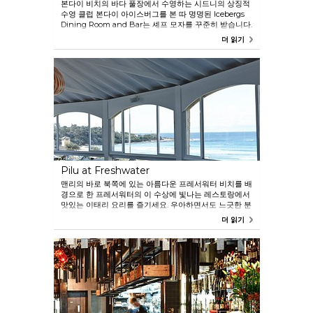
본다이 비치의 바다 풀장에서 수영하는 시드니의 상징적
수영 클럽 본다이 아이스버그를 본 따 명명된 Icebergs
Dining Room and Bar는 셰프 모자를 꾸준히 받습니다.
2002년에 문을 연 이래 이 식당의 스펙타클한 전망, 출중
더 읽기
한 요리와 느긋하게 우아한 분위기는 전세계에서 온 방문
객들을 즐겁게 하였습니다. 수석 셰프 Paul Wilson의 지
휘 하에 메뉴는 이태리 맛의 해산물 요리에 초점이 맞추
어져 있습니다.
Pilu at Freshwater
맨리의 바로 북쪽에 있는 아름다운 프레서워터 비치를 배
경으로 한 프레서워터의 이 수상에 빛나는 레스토랑에서
맛있는 이태리 요리를 즐기세요. 우아하면서도 느긋한 분
위기에서 큰 내닫이 창을 통해 웅장한 해변 경치를 감상
더 읽기
할 수 있습니다. 2016년 굿푸드 가이드에서 모자 2개를 받
았습니다.