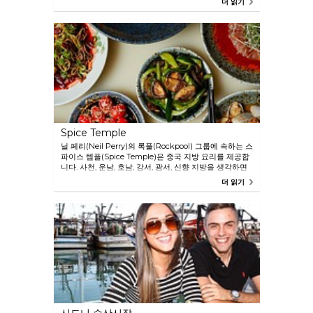
더 읽기
를 사용하는 피터 길모어(Peter Gilmore)의 미식 요리는
독창성, 고품질, 다양하고 풍성한 식감, 소담하게 담은 모
양 등 무엇 하나 빠지는 것이 없습니다. 특별한 날 식사하
기 참 좋은 곳입니다.
Spice Temple
닐 페리(Neil Perry)의 록풀(Rockpool) 그룹에 속하는 스
파이스 템플(Spice Temple)은 중국 지방 요리를 제공합
니다. 사천, 운남, 호남, 강서, 광서, 신향 지방을 생각하면
됩니다. 매운 맛, 순한 맛, 각종 양념이 들어간 맛 등 다양
더 읽기
한 풍미를 즐길 수 있습니다. 디자인을 매우 중시하는 이
곳의 분위기는 우아하고, 언더그라운드적이며, 매혹적입
니다.