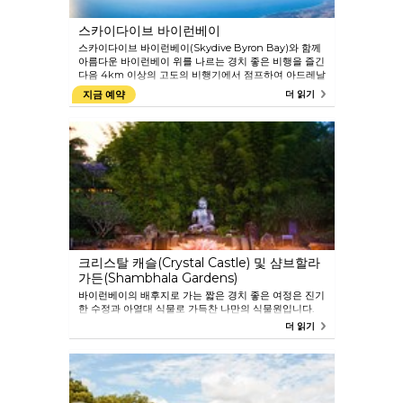
스카이다이브 바이런베이
스카이다이브 바이런베이(Skydive Byron Bay)와 함께
아름다운 바이런베이 위를 나르는 경치 좋은 비행을 즐긴
다음 4km 이상의 고도의 비행기에서 점프하여 아드레날
린이 분출하는 60초 동안 자유 낙하하십시오. 서핑 해변
지금 예약
더 읽기
과 유명한 등대, 산, 해안의 멋진 전망을 감상할 수 있습니
다. 경험이 없어도 2인용 스카이다이브로 전문 강사가 안
전하게 착륙을 도와줍니다.
크리스탈 캐슬(Crystal Castle) 및 샴브할라
가든(Shambhala Gardens)
바이런베이의 배후지로 가는 짧은 경치 좋은 여정은 진기
한 수정과 아열대 식물로 가득찬 나만의 식물원입니다.
부다워크(Buddha Walk), 레인 포리스트 워크
더 읽기
(Rainforest Walk) 또는 미로의 아름다운 정원과 우림 속
을 걸으십시오. 피스 익스피어리언스(Peace
Experience)는 풍부한 사운드힐링 목욕, 명상 세션과 달
라이라마 성하가 축성한 신성한 기념비인 세계 평화를 위
한 칼라차크라 사리탑 주위 코라 워크(Kora Walk)를 제