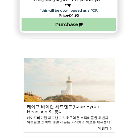
bring along anywhere or print for your
trip.​
*this will be downloaded as a PDF.
Price
€4,95
Purchase
케이프 바이런 헤드랜드(Cape Byron
Headland)와 등대
케이프바이런 헤드랜드 보호구역은 스펙타클한 해변과
아름답고 희귀한 해변 식물들 사이의 산책로를 제공합니
다. 호주 본토 최동단 지점 절벽 위에 1901년에 지어진 케
더 읽기
이프바이런 등대를 방문하세요. 케이프바이런 해양공원
과 광할한 태평양으로부터 녹음 짙은 배후지까지 모든 방