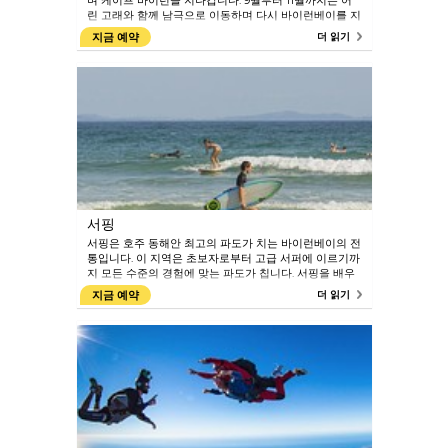
며 케이프 바이런을 지나갑니다. 9월부터 11월까지는 어
린 고래와 함께 남극으로 이동하며 다시 바이런베이를 지
나갑니다. 고래들이 헤엄치고 노는 것을 해안 전망대에서
지금 예약
더 읽기
구경하거나 고래 관찰 크루즈에 합류하십시오.
서핑
서핑은 호주 동해안 최고의 파도가 치는 바이런베이의 전
통입니다. 이 지역은 초보자로부터 고급 서퍼에 이르기까
지 모든 수준의 경험에 맞는 파도가 칩니다. 서핑을 배우
고 기량을 갈고 닦을 서핑스쿨들이 있습니다. Mojosurf,
지금 예약
더 읽기
Byron Bay Style Surfing School, Kool Katz Surf,
Rusty Miller Surf School, Soul Surf School 및 Surfing
Byron Bay는 서핑 투어를 위한 훌륭한 옵션들입니다. 서
프보드를 타는 스릴을 즐기면서 물에서 멋진 시간을 가질
것입니다.