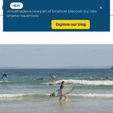
NEW
×
ArrivalGuides is now part of Smartvel. Discover our new
smarter travel tools
Explore our blog