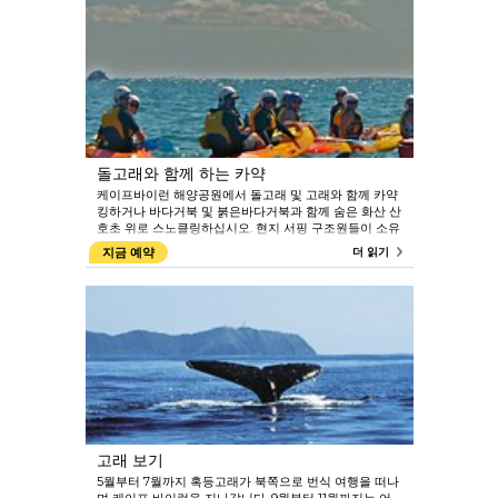
향의 전망이 우수합니다. 제철의 돌고래, 거북, 월러비와
고래를 찾아보세요. 새벽에는 장엄한 일출을 감상하십시
오.
돌고래와 함께 하는 카약
케이프바이런 해양공원에서 돌고래 및 고래와 함께 카약
킹하거나 바다거북 및 붉은바다거북과 함께 숨은 화산 산
호초 위로 스노클링하십시오. 현지 서핑 구조원들이 소유
하고 운영하는 고시카약(Go Sea Kayak)은 여러분을 해
지금 예약
더 읽기
양생물 가까이 인도하여 바이런베이 역사와 원주민 이야
기로 즐겁게 할 것입니다. 바이런의 유명한 해변에서 카
약을 타고 위풍당당한 혹등고래들이 해안을 따라 이동하
는 것을 구경하면서 파도를 누비세요. 이는 기억에 남는
경험입니다.
고래 보기
5월부터 7월까지 혹등고래가 북쪽으로 번식 여행을 떠나