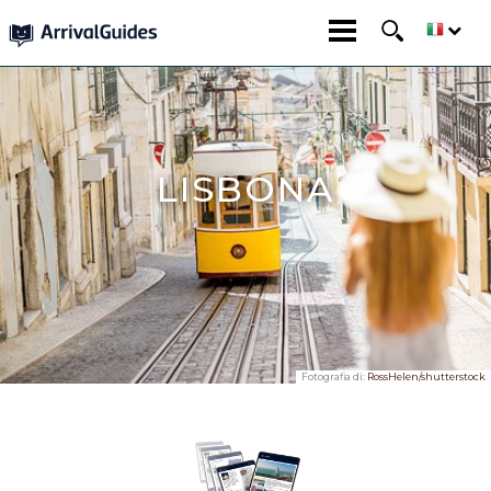
LISBONA
Fotografia di:
RossHelen/shutterstock