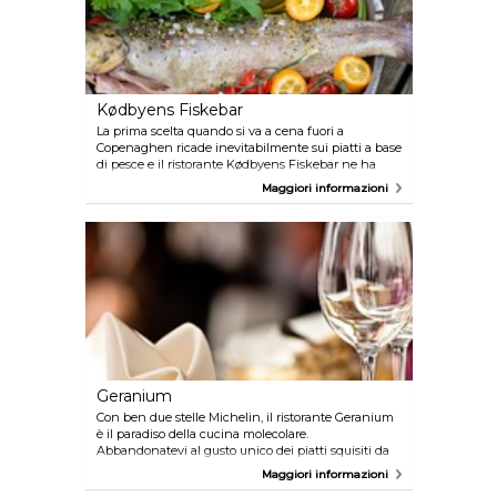
Kødbyens Fiskebar
La prima scelta quando si va a cena fuori a
Copenaghen ricade inevitabilmente sui piatti a base
di pesce e il ristorante Kødbyens Fiskebar ne ha
davvero parecchi da offrire. Assaggiate le ostriche
Maggiori informazioni
fresche, il pesce fresco o anche il tradizionale Fish
and Chips, non rimarrete delusi.
Geranium
Con ben due stelle Michelin, il ristorante Geranium
è il paradiso della cucina molecolare.
Abbandonatevi al gusto unico dei piatti squisiti da
accompagnare con un buon bicchiere di vino.
Maggiori informazioni