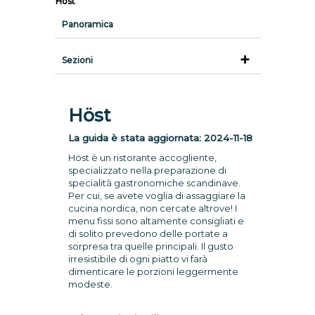
Höst
Panoramica
Sezioni
Höst
La guida è stata aggiornata:
2024-11-18
Höst è un ristorante accogliente,
specializzato nella preparazione di
specialità gastronomiche scandinave.
Per cui, se avete voglia di assaggiare la
cucina nordica, non cercate altrove! I
menu fissi sono altamente consigliati e
di solito prevedono delle portate a
sorpresa tra quelle principali. Il gusto
irresistibile di ogni piatto vi farà
dimenticare le porzioni leggermente
modeste.