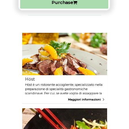
Purchase
Höst
Höst è un ristorante accogliente, specializzato nella
preparazione di specialità gastronomiche
scandinave. Per cui, se avete voglia di assaggiare la
cucina nordica, non cercate altrove! I menu fissi
Maggiori informazioni
sono altamente consigliati e di solito prevedono
delle portate a sorpresa tra quelle principali. Il gusto
irresistibile di ogni piatto vi farà dimenticare le
porzioni leggermente modeste.