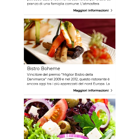
pranzo di una famiglia comune. L'atmosfera
familiare e calorosa nulla toglie al servizio
Maggiori informazioni
impeccabile e all'alta qualità del cibo servito: il
ristorante è all'altezza della stella Michelin. Le
porzioni sono molto moderate, ma compensate dal
numero di portate - fino a 14 alla volta.
Bistro Boheme
Vincitore del premio "Miglior Bistro della
Danimarca" nel 2009 e nel 2012, questo ristorante è
ancora oggi tra i più apprezzati del nord Europa. La
cucina francese è offerta in un ambiente del tutto
Maggiori informazioni
simile ad un accogliente bistro parigino.