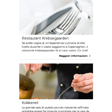
sezione del pesce.
Restaurant Krebsegaarden
Se avete voglia di un'esperienza culinaria di alto
livello durante il vostro soggiorno a Copenaghen, il
ristorante Krebsegaarden fa al caso vostro. Gli chef
portano l'arte nel cibo che preparano, mentre
Maggiori informazioni
l'arredamento raffinato ben si allinea con le
eleganti mostre della galleria Krebsen a pochi passi
dal locale. La qualità del cibo e del servizio è,
naturalmente, superba.
Kokkeriet
La grande sala di questo piccolo ristorante raffinato
potrebbe essere facilmente scambiata per la sala da