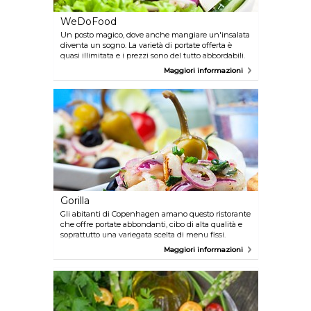
WeDoFood
Un posto magico, dove anche mangiare un'insalata
diventa un sogno. La varietà di portate offerta è
quasi illimitata e i prezzi sono del tutto abbordabili.
E' il luogo ideale per chi ama mangiare con gusto,
Maggiori informazioni
ma allo stesso tempo rimanere in forma e
consumare cibo di alta qualità.
Gorilla
Gli abitanti di Copenhagen amano questo ristorante
che offre portate abbondanti, cibo di alta qualità e
soprattutto una variegata scelta di menu fissi.
Ordinate il menu da 10 - 15 portate e preparatevi a
Maggiori informazioni
vivere l'avventura gastronomica più gustosa di
sempre. Ottimo rapporto qualità/prezzo.