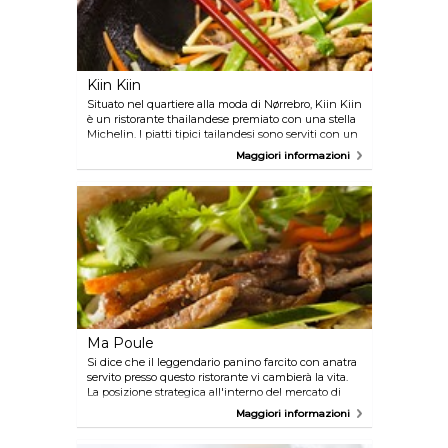
Kiin Kiin
Situato nel quartiere alla moda di Nørrebro, Kiin Kiin
è un ristorante thailandese premiato con una stella
Michelin. I piatti tipici tailandesi sono serviti con un
tocco di originalità e sono sempre presenti nel
Maggiori informazioni
menu giornaliero. Le sedie in vimini vi ricorderanno
ancor di più la cultura tailandese, ma non
dimenticate di accompagnare ogni specialità con
del buon vino accuratamente scelto.
Ma Poule
Si dice che il leggendario panino farcito con anatra
servito presso questo ristorante vi cambierà la vita.
La posizione strategica all'interno del mercato di
Torvehallerne vi darà la possibilità di dare
Maggiori informazioni
un'occhiata ai vari articoli di gastronomia in vendita
e soprattutto di ammirare alcuni mostri marini nella