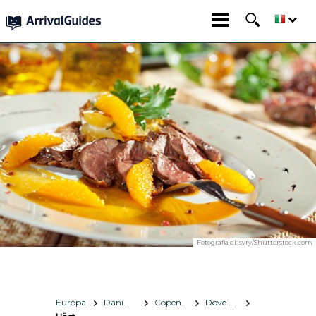
Fotografia di:
svry/Shutterstock.com
Europa
Danimarca
Copenhagen
Dove mangiare