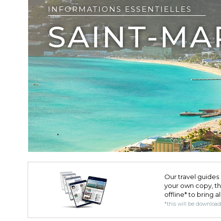
INFORMATIONS ESSENTIELLES
SAINT-MA
Our travel guides 
your own copy, the 
offline* to bring a
*this will be downloa