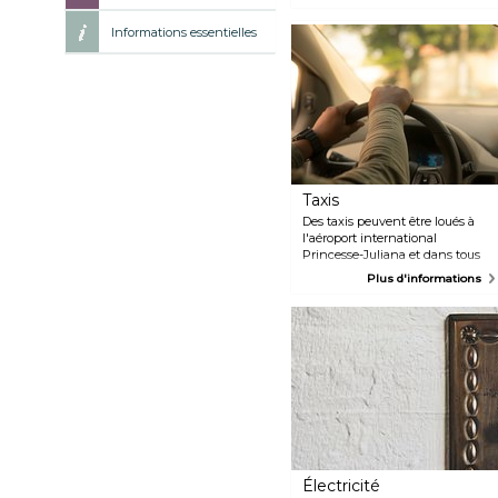
Des taxis sont disponibles à l'ext
de location sont également mises 
Informations essentielles
organisent des navettes. Vous av
des vidéos d'avions atterrissant ju
d'entre elles ont été prises sur l
endroits les plus spectaculaires 
avions. La plage se trouve juste à 
Taxis
Des taxis peuvent être loués à
l'aéroport international
Princesse-Juliana et dans tous
les grands hôtels. Ils ne sont pas
Plus d'informations
équipés de compteurs, mais les
conducteurs doivent se reporter
aux tarifs officiels pour se
déplacer sur l'île. Marigot : +590
590 87 56 54 Philipsburg : +1 721
542 2359 Aéroport international
Princesse-Juliana : +1 721 546
7713 Aéroport de Grand-Case
Espérance : +590 590 87 53 03
Électricité