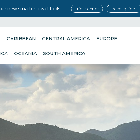
our new smarter travel tools
Trip Planner
Travel guides
A
CARIBBEAN
CENTRAL AMERICA
EUROPE
ICA
OCEANIA
SOUTH AMERICA