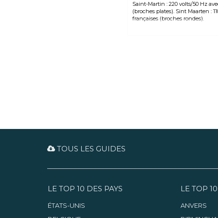
Saint-Martin : 220 volts/50 Hz av
(broches plates). Sint Maarten : 11
françaises (broches rondes).
TOUS LES GUIDES
LE TOP 10 DES PAYS
LE TOP 10
ÉTATS-UNIS
ANVERS