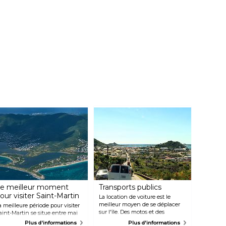
e meilleur moment
Transports publics
our visiter Saint-Martin
La location de voiture est le
meilleur moyen de se déplacer
a meilleure période pour visiter
sur l'île. Des motos et des
aint-Martin se situe entre mai
cyclomoteurs sont également
t juin ou entre novembre et mi-
Plus d'informations
Plus d'informations