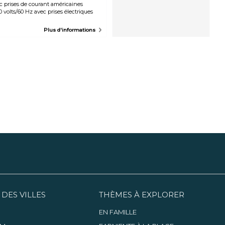
ec prises de courant américaines
0 volts/60 Hz avec prises électriques
Plus d'informations
 DES VILLES
THÈMES À EXPLORER
EN FAMILLE