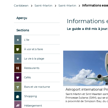
Caribbean
Saint-Martin
Saint-Martin
Informations esse
Aperçu
Informations e
Le guide a été mis à jour
Sections
L'île
À voir et à faire
La vie à la plage
Restaurants
Cafés
Bars et vie nocturne
Aéroport international Pr
Saint-Martin et Sint Maarten sont
Shopping
Princesse-Juliana (SXM), qui se si
à proximité de Simpson Bay, du cô
Grand-Case, au nord de l'île, n'est
Hébergement