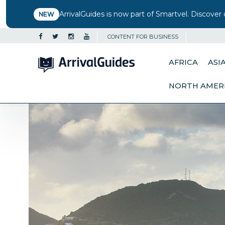
ArrivalGuides is now part of Smartvel. Discover 
NEW
CONTENT FOR BUSINESS
AFRICA
ASI
NORTH AMER