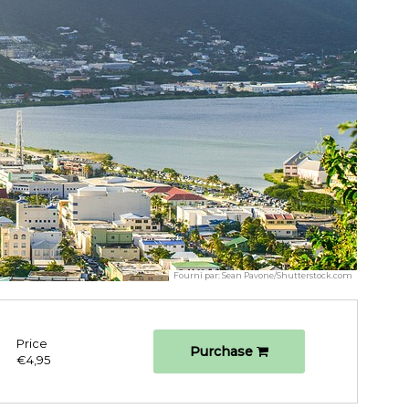
Fourni par:
Sean Pavone/Shutterstock.com
Price
Purchase
€4,95