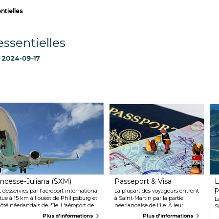
ntielles
ssentielles
:
2024-09-17
incesse-Juliana (SXM)
Passeport & Visa
L
p
 desservies par l'aéroport international
La plupart des voyageurs entrent
tue à 15 km à l'ouest de Philipsburg et
à Saint-Martin par la partie
L
té néerlandais de l'île. L'aéroport de
néerlandaise de l'île. À leur
S
 utilisé que pour les vols régionaux.
arrivée à l'aéroport international
e
Plus d'informations
Plus d'informations