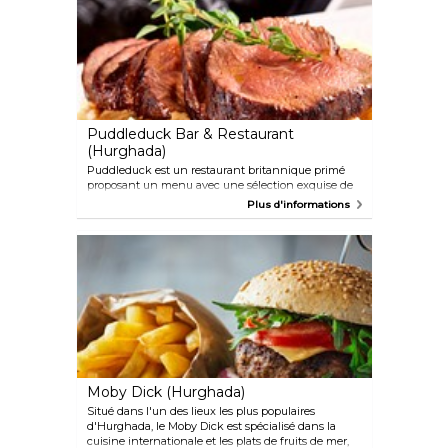
Puddleduck Bar & Restaurant
(Hurghada)
Puddleduck est un restaurant britannique primé
proposant un menu avec une sélection exquise de
plats anglais et internationaux, notamment une
Plus d'informations
variété de steaks, de plats rôtis et de fish and chips
classiques.
Moby Dick (Hurghada)
Situé dans l'un des lieux les plus populaires
d'Hurghada, le Moby Dick est spécialisé dans la
cuisine internationale et les plats de fruits de mer,