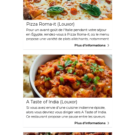
Pizza Roma-it (Louxor)
Pour un avant-goût de l'Italie pendant votre séjour
en Égypte, rendez-vous à Pizza Roma-it, où le menu
propose une variété de plats alléchants, notamment
des lasagnes au bœuf, des pâtes au poulet au pesto
Plus d'informations
et, bien sûr, un assortiment de pizzas, la star de la
maison. Des plats végétariens sont également
proposés. Idéalement situé près du Marché Forty,
c'est l'endroit idéal pour savourer un délicieux repas
après une virée shopping.
A Taste of India (Louxor)
Si vous avez envie d'une cuisine indienne épicée,
alors vous devriez vous diriger vers A Taste of India.
Ce restaurant propose une pause entre les saveurs
égyptiennes et présente un menu varié composé de
Plus d'informations
classiques tels que le tikka masala, le poulet biryani
et le poulet tandoori. Outre ses plats indiens
authentiques, A Taste of India propose également