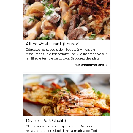
une sélection de délices culinaires du Moyen-Orient
et internationaux.
Africa Restaurant (Louxor)
Dégustez les saveurs de l'Égypte à Africa, un
restaurant sur le toit offrant une vue imprenable sur
le Nil et le temple de Louxor. Savourez des plats
égyptiens fraîchement préparés, comme le
Plus d'informations
shawarma au poulet, le goulasch de bœuf et les
aubergines frites dans un décor pittoresque.
Divino (Port Ghalib)
Offrez-vous une soirée spéciale au Divino, un
restaurant italien situé dans la marina de Port