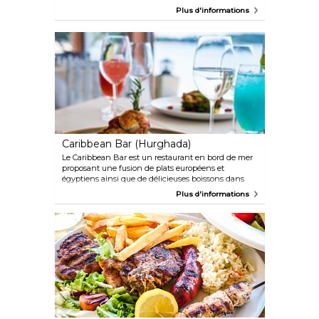
se distinguant comme le seul établissement en
Plus d'informations
Égypte à servir du steak d'espadon. Il est également
particulièrement célèbre pour ses steaks de
chameau juteux.
Caribbean Bar (Hurghada)
Le Caribbean Bar est un restaurant en bord de mer
proposant une fusion de plats européens et
égyptiens ainsi que de délicieuses boissons dans
une atmosphère très relaxante.
Plus d'informations