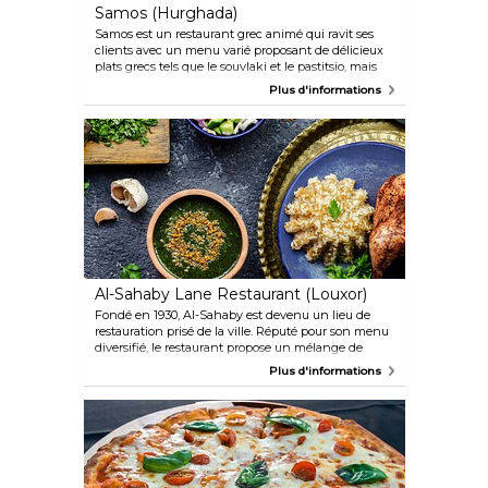
Samos (Hurghada)
Samos est un restaurant grec animé qui ravit ses
clients avec un menu varié proposant de délicieux
plats grecs tels que le souvlaki et le pastitsio, mais
aussi quelques spécialités égyptiennes, dont le très
Plus d'informations
prisé steak de chameau, très apprécié des touristes.
L'expérience culinaire est agrémentée d'une
sélection de bières fraîches et d'ouzo.
Al-Sahaby Lane Restaurant (Louxor)
Fondé en 1930, Al-Sahaby est devenu un lieu de
restauration prisé de la ville. Réputé pour son menu
diversifié, le restaurant propose un mélange de
cuisine internationale, égyptienne authentique et
Plus d'informations
bédouine. Dégustez des spécialités comme le pot de
chameau, le tajine et le pigeon farci tout en
profitant d'une vue 5 étoiles depuis le toit, mettant
en valeur le Nil, le temple de Louxor et l'allée des
sphinx. Terminez votre expérience culinaire avec le
délicieux « om ali », un dessert égyptien traditionnel.