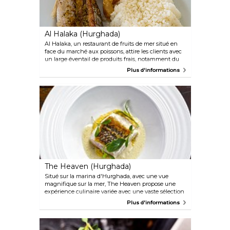
Al Halaka (Hurghada)
Al Halaka, un restaurant de fruits de mer situé en
face du marché aux poissons, attire les clients avec
un large éventail de produits frais, notamment du
poisson, des crevettes, des calmars, des crabes et du
Plus d'informations
homard. Offrant des prix raisonnables et une vue
sur la mosquée Al Mina, le restaurant propose une
expérience culinaire délicieuse. Cependant, la
prudence est de mise, car les critiques précédentes
soulignent l'importance de vérifier la facture avant
le paiement.
The Heaven (Hurghada)
Situé sur la marina d'Hurghada, avec une vue
magnifique sur la mer, The Heaven propose une
expérience culinaire variée avec une vaste sélection
de plats allant des fruits de mer aux pâtes en
Plus d'informations
passant par les sushis. Cependant, le point fort de la
maison est son steak de chameau, connu pour sa
saveur savoureuse et ses portions généreuses.