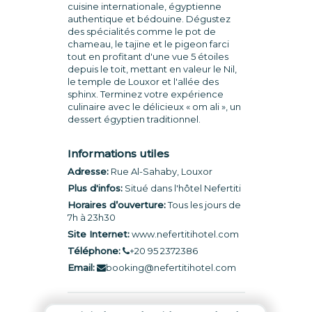
cuisine internationale, égyptienne
authentique et bédouine. Dégustez
des spécialités comme le pot de
chameau, le tajine et le pigeon farci
tout en profitant d'une vue 5 étoiles
depuis le toit, mettant en valeur le Nil,
le temple de Louxor et l'allée des
sphinx. Terminez votre expérience
culinaire avec le délicieux « om ali », un
dessert égyptien traditionnel.
Informations utiles
Adresse:
Rue Al-Sahaby, Louxor
Plus d'infos:
Situé dans l'hôtel Nefertiti
Horaires d’ouverture:
Tous les jours de
7h à 23h30
Site Internet:
www.nefertitihotel.com
Téléphone:
+20 95 2372386
Email:
booking@nefertitihotel.com