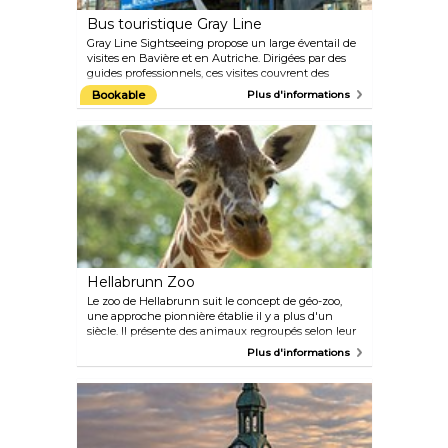
Bus touristique Gray Line
Gray Line Sightseeing propose un large éventail de
visites en Bavière et en Autriche. Dirigées par des
guides professionnels, ces visites couvrent des
attractions populaires telles que les châteaux de
Bookable
Plus d'informations
conte de fées du roi Ludwig II, notamment
Neuschwanstein et Linderhof, ainsi que la ville de
Mozart, Salzbourg en Autriche.
Hellabrunn Zoo
Le zoo de Hellabrunn suit le concept de géo-zoo,
une approche pionnière établie il y a plus d'un
siècle. Il présente des animaux regroupés selon leur
continent d'origine, dans le but de les maintenir
Plus d'informations
dans leur habitat naturel autant que possible. Cela
permet aux visiteurs de découvrir un large éventail
d'animaux sauvages du monde entier en une seule
journée, notamment des pingouins, des éléphants,
des kangourous, des otaries et des oiseaux de proie.