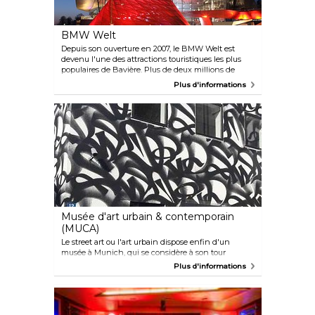
informatifs de votre guide.
BMW Welt
Depuis son ouverture en 2007, le BMW Welt est
devenu l'une des attractions touristiques les plus
populaires de Bavière. Plus de deux millions de
visiteurs affluent ici chaque année pour découvrir le
Plus d'informations
large éventail d'expositions, d'événements, le
programme junior pour enfants et les visites
guidées.
Musée d'art urbain & contemporain
(MUCA)
Le street art ou l'art urbain dispose enfin d'un
musée à Munich, qui se considère à son tour
comme un lieu de rencontre ouvert pour les
Plus d'informations
amateurs de graffiti, d'art au pochoir et de
panneaux publicitaires. Malgré sa taille compacte, le
musée accueille de nombreuses expositions
intérieures et extérieures.