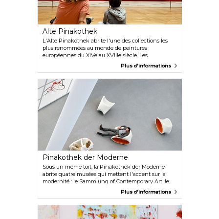
Alte Pinakothek
L'Alte Pinakothek abrite l'une des collections les
plus renommées au monde de peintures
européennes du XIVe au XVIIIe siècle. Les
expositions incluent des œuvres de Dürer, Raffael,
Plus d'informations
Leonardo, Tizian, El Greco, Rubens, Rembrandt,
Boucher et d'autres.
Pinakothek der Moderne
Sous un même toit, la Pinakothek der Moderne
abrite quatre musées qui mettent l'accent sur la
modernité : le Sammlung of Contemporary Art, le
Neue Sammlung of International Design,
Plus d'informations
l'Architecture Museum der TU München et le
Staatliche Graphic Sammlung. Ensemble, ils
proposent une gamme diversifiée d’expositions et
de collections, s’adressant aux visiteurs de tous