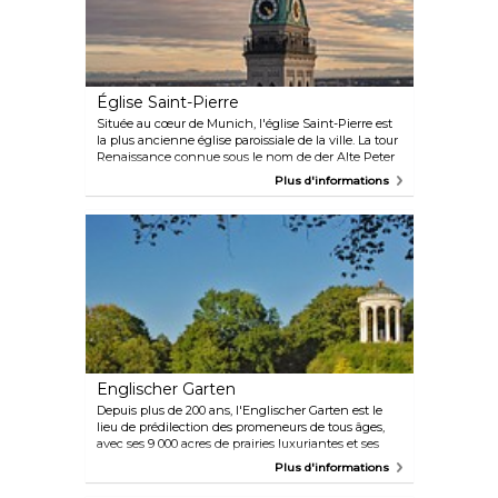
Église Saint-Pierre
Située au cœur de Munich, l'église Saint-Pierre est
la plus ancienne église paroissiale de la ville. La tour
Renaissance connue sous le nom de der Alte Peter
(le Vieux Pierre) est un monument de la ville et
Plus d'informations
offre aux visiteurs une vue magnifique sur Munich
et les Alpes voisines.
Englischer Garten
Depuis plus de 200 ans, l'Englischer Garten est le
lieu de prédilection des promeneurs de tous âges,
avec ses 9 000 acres de prairies luxuriantes et ses
Biergartens accueillants. Le paradis des loisirs
Plus d'informations
s'étend de la Prinzregentenstraße à Munich
Freimann.