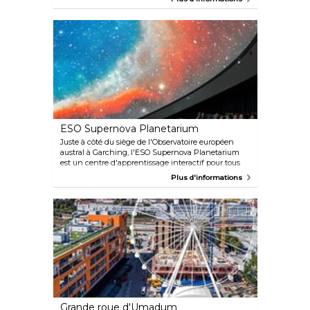
plus constante, la plus grosse et la plus belle en
milieu urbain. Mais attention, c'est vraiment réservé
aux professionnels hautement qualifiés. Les vagues
sont difficiles et peuvent être dangereuses, ce n'est
donc pas l'endroit idéal pour les débutants. Mais
même si vous n'aimez pas surfer, cela vaut vraiment
le coup de vous arrêter pour regarder les experts
montrer leurs compétences.
ESO Supernova Planetarium
Juste à côté du siège de l'Observatoire européen
austral à Garching, l'ESO Supernova Planetarium
est un centre d'apprentissage interactif pour tous
les groupes d'âge. Le point fort est le planétarium
Plus d'informations
ultramoderne avec son dôme à 360 degrés. Au total,
dix visites guidées différentes sont proposées en
allemand et en anglais, au cours desquelles les
visiteurs peuvent en apprendre davantage sur la
science et la nature de l'univers.
Grande roue d'Umadum