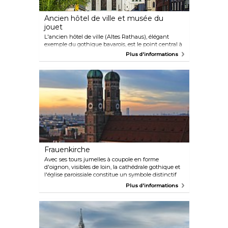
Ancien hôtel de ville et musée du
jouet
L'ancien hôtel de ville (Altes Rathaus), élégant
exemple du gothique bavarois, est le point central à
l'extrémité est de la Marienplatz. La tour abrite le
Plus d'informations
musée du jouet et la salle de bal au deuxième étage.
Le bâtiment se distingue par sa conception
architecturale et ses plafonds en bois.
Frauenkirche
Avec ses tours jumelles à coupole en forme
d'oignon, visibles de loin, la cathédrale gothique et
l'église paroissiale constitue un symbole distinctif
de la capitale bavaroise. Du haut de la tour sud, la
Plus d'informations
vue sur la ville avec en arrière-plan alpin est à
couper le souffle.