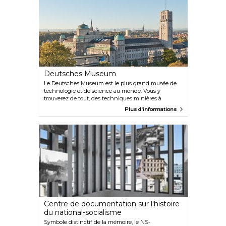
Hofgarten sur l'Odeonsplatz, près de la Residenz.
C'est l'un des plus beaux jardins de la Renaissance
au nord des Alpes et une oasis de paix offrant une
vue splendide sur la Theatinerkirche.
Deutsches Museum
Le Deutsches Museum est le plus grand musée de
technologie et de science au monde. Vous y
trouverez de tout, des techniques minières à
l'astronomie, avec de nombreux objets historiques
Plus d'informations
originaux tels que le premier moteur diesel. De plus,
le musée propose des ateliers et des visites pour les
enfants. Il existe deux annexes : l'une à
Schleissheim, au nord de Munich, consacrée aux
avions, et l'autre à Theresienhöhe, qui expose tous
les types de transport terrestre. Le dernier ajout au
musée principal est le ZNT, le Centre des nouvelles
technologies mettant en vedette les
nanotechnologies et les biotechnologies.
Centre de documentation sur l'histoire
du national-socialisme
Symbole distinctif de la mémoire, le NS-