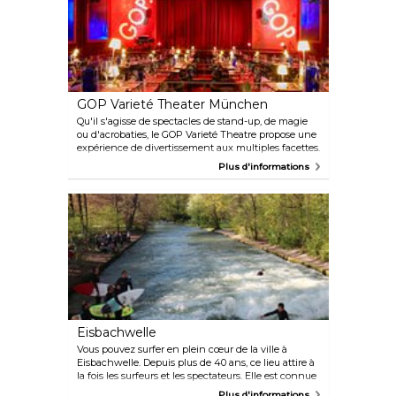
GOP Varieté Theater München
Qu'il s'agisse de spectacles de stand-up, de magie
ou d'acrobaties, le GOP Varieté Theatre propose une
expérience de divertissement aux multiples facettes.
Vous pourrez déguster de délicieux plats au
Plus d'informations
restaurant Leander tout en assistant à des
spectacles ou simplement en visitant l'auditorium
du théâtre.
Eisbachwelle
Vous pouvez surfer en plein cœur de la ville à
Eisbachwelle. Depuis plus de 40 ans, ce lieu attire à
la fois les surfeurs et les spectateurs. Elle est connue
dans le monde entier comme la vague de rivière la
Plus d'informations