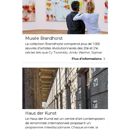
horizons et de tous intérêts.
Musée Brandhorst
La collection Brandhorst comprend plus de 1 000
œuvres d'artistes révolutionnaires des 20e et 21e
siècles tels que Cy Twombly, Andy Warhol, Sigmar
Polke, Damien Hirst et Mike Kelley. Le musée
Plus d'informations
propose également des installations vidéo
contemporaines. L'entrée au musée Brandhorst est
gratuite pour les enfants et les adolescents de
moins de 18 ans.
Haus der Kunst
Le Haus der Kunst est un centre d'art contemporain
de renommée internationale proposant un
programme interdisciplinaire. Chaque année, la