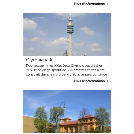
galerie présente une dizaine d'expositions de
Plus d'informations
nouveaux talents et d'artistes bien établis. Depuis
2011, une sélection d'œuvres d'art vidéo de la
collection Goetz a été présentée dans plusieurs
expositions dans l'ancien abri antiaérien. Outre les
expositions et les événements, l'institution donne la
priorité à la recherche, à l'étude et à la diffusion des
connaissances.
Olympiapark
Pour accueillir les XXes Jeux Olympiques d'été en
1972, le paysage sportif de 3 kilomètres carrés a été
construit dans le nord de Munich. Le parc continue
de servir de lieu d'événements culturels, sociaux et
Plus d'informations
religieux. N'oubliez pas de visiter la tour de Munich
pour profiter d'une vue imprenable sur la ville et les
Alpes au loin.