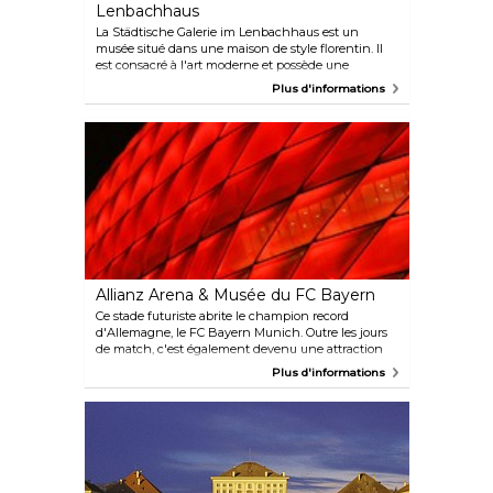
Lenbachhaus
La Städtische Galerie im Lenbachhaus est un
musée situé dans une maison de style florentin. Il
est consacré à l'art moderne et possède une
collection unique sur le groupe d'artistes « Blue
Plus d'informations
Rider » (Cavalier bleu) qui réunissait notamment
Vassily Kandinsky, Gabriele Münter, Franz Marc,
August Macke, Marianne von Werefkin et Paul Klee.
Allianz Arena & Musée du FC Bayern
Ce stade futuriste abrite le champion record
d'Allemagne, le FC Bayern Munich. Outre les jours
de match, c'est également devenu une attraction
incontournable pour tous les visiteurs de la ville.
Plus d'informations
Faites une visite guidée de l'arène de ce stade
extraordinaire pour avoir un aperçu unique des
coulisses, notamment du tunnel réservé aux joueurs
et des vestiaires. Pour compléter votre expérience,
visitez le musée du FC Bayern, où l'histoire de l'un
des meilleurs clubs d'Europe prend vie grâce à un
mélange captivant d'informations et d'histoires