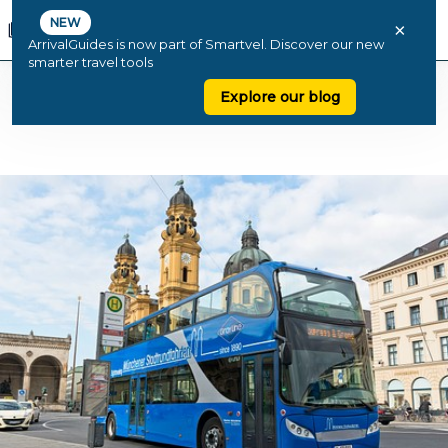
NEW
×
ArrivalGuides is now part of Smartvel. Discover our new
smarter travel tools
Explore our blog