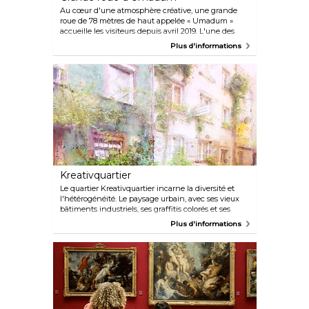
Au cœur d'une atmosphère créative, une grande
roue de 78 mètres de haut appelée « Umadum »
accueille les visiteurs depuis avril 2019. L'une des
plus grandes roues transportables au monde offre
Plus d'informations
des vues panoramiques à couper le souffle sur
Munich et les Alpes.
Kreativquartier
Le quartier Kreativquartier incarne la diversité et
l'hétérogénéité. Le paysage urbain, avec ses vieux
bâtiments industriels, ses graffitis colorés et ses
jardins luxuriants, est l'endroit où les artistes et les
Plus d'informations
designers gèrent leurs studios et ouvrent des
ateliers. Qu'il s'agisse de performances, d'expositions
ou de concerts, le contenu, les thèmes et
l'esthétique sont rarement conformes à la culture
munichoise traditionnelle.