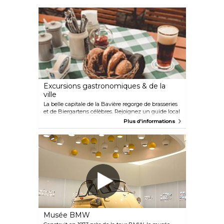
d'une excursion magique d'une journée au départ
de Munich. Construit par le roi allemand Louis II sur
une colline escarpée avec en toile de fond le
paysage montagneux luxuriant et pittoresque de la
Bavière, le château de Neuschwanstein est une
œuvre architecturale époustouflante, que l'on
pourrait littéralement passer des heures à regarder.
Le palais Linderhof, le plus petit des trois palais
associés au roi Louis II, a été sa résidence principale
pendant une grande partie de sa vie.
Excursions gastronomiques & de la
ville
La belle capitale de la Bavière regorge de brasseries
et de Biergartens célèbres. Rejoignez un guide local
pour un aperçu privilégié de cette tradition
Plus d'informations
d'imbibition. Vous visiterez des lieux de prédilection
locaux et dégusterez des snacks bavarois en
compagnie d'autres amateurs de bière. Découvrez
les brasseries bavaroises, la culture de la bière et les
snacks tels que les bretzels et les saucisses
allemandes. Visitez la célèbre brasserie Hofbräuhaus
et le musée de l'Oktoberfest.
Musée BMW