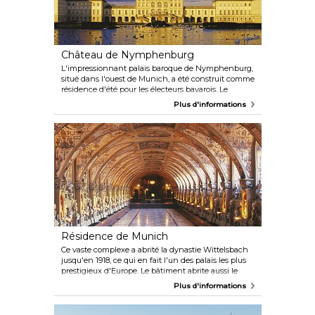
chargées d'émotions.
Château de Nymphenburg
L'impressionnant palais baroque de Nymphenburg,
situé dans l'ouest de Munich, a été construit comme
résidence d'été pour les électeurs bavarois. Le
bâtiment principal abrite aujourd'hui un musée,
Plus d'informations
tandis que les environs regorgent de vastes jardins,
de nombreux petits bâtiments et pavillons, ainsi
que d'une serre exotique abritant un café. Le
château est notamment célèbre pour être le lieu de
naissance du roi Ludwig II.
Résidence de Munich
Ce vaste complexe a abrité la dynastie Wittelsbach
jusqu'en 1918, ce qui en fait l'un des palais les plus
prestigieux d'Europe. Le bâtiment abrite aussi le
musée Residenz et le Schatzkammer, également
Plus d'informations
connu sous le nom de « chambre au trésor ».
L'endroit idéal pour avoir un aperçu de quatre
siècles de culture royale. Ne manquez pas le parc