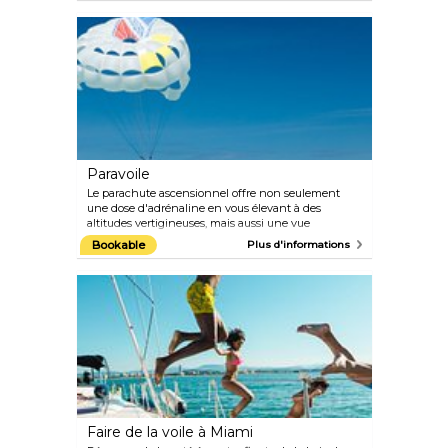
coquillages. Située sur l'île la plus à l'ouest de la
chaîne des Florida Keys, Key West se trouve à
environ 130 miles au sud de Miami et à 106 miles au
nord de La Havane. En empruntant les ponts qui
relient les îles Florida Keys, les visiteurs peuvent
profiter d'une vue imprenable sur certaines des plus
belles plages du monde. Une autre attraction
incontournable est la maison de Ernest
Hemingway, transformée en musée.
Paravoile
Le parachute ascensionnel offre non seulement
une dose d'adrénaline en vous élevant à des
altitudes vertigineuses, mais aussi une vue
imprenable sur Miami Beach et les eaux turquoises
Bookable
Plus d'informations
de l'océan Atlantique. Cette activité palpitante offre
une vue majestueuse qui s'étend de South Beach
jusqu'au centre-ville, ce qui en fait une expérience
inoubliable.
Faire de la voile à Miami