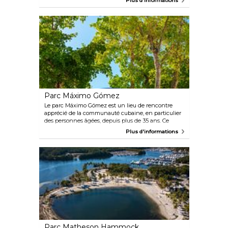
Plus d'informations
belles plages américaines. Le phare historique du
parc, la plus ancienne structure du sud de la Floride,
est également une attraction... phare. Les visiteurs
peuvent explorer les sentiers pittoresques du parc
qui offrent une vue imprenable sur les toits du
centre-ville de Miami, et pratiquer des activités en
plein air telles que la randonnée à pied ou à vélo. La
pêche et les pique-niques sont également des
valeurs sûres, permettant un mélange parfait
d'aventure et de détente.
Parc Máximo Gómez
Le parc Máximo Gómez est un lieu de rencontre
apprécié de la communauté cubaine, en particulier
des personnes âgées, depuis plus de 35 ans. Ce
monument de Little Havana est célèbre pour être
Plus d'informations
un lieu de rassemblement pour les joueurs de
domino et d'échecs, d'où son nom populaire de
Domino Park. Dans cette ambiance animée, tous les
sujets sont évoqués autour d'un café, des questions
politiques aux ragots de quartier.
Parc Matheson Hammock