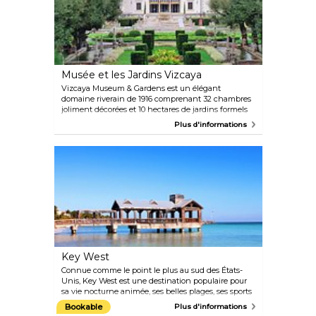
cycas, très rares.
Musée et les Jardins Vizcaya
Vizcaya Museum & Gardens est un élégant
domaine riverain de 1916 comprenant 32 chambres
joliment décorées et 10 hectares de jardins formels
méticuleusement travaillés. Les visiteurs voyageront
Plus d'informations
dans le temps en se promenant dans ces
magnifiques jardins de style européen. Le brise-
lames en calcaire de Floride et orné de sculptures
est une attraction incontournable, tout comme les
expositions et les événements organisés dans le
domaine.
Key West
Connue comme le point le plus au sud des États-
Unis, Key West est une destination populaire pour
sa vie nocturne animée, ses belles plages, ses sports
nautiques, ses sites historiques et sa charmante
Bookable
Plus d'informations
architecture aux couleurs pastel évoquant les