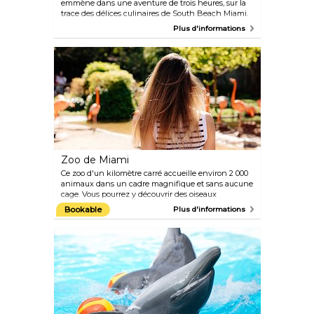
emmène dans une aventure de trois heures, sur la
trace des délices culinaires de South Beach Miami.
Bien que la visite combine de délicieux plats et
Plus d'informations
boissons en passant par cinq restaurants et cafés
différents, elle vous donne également une première
(mais aucunement trompeuse) impression de la
ville elle-même.
Zoo de Miami
Ce zoo d'un kilomètre carré accueille environ 2 000
animaux dans un cadre magnifique et sans aucune
cage. Vous pourrez y découvrir des oiseaux
exotiques, des singes, des koalas, des girafes et des
Bookable
Plus d'informations
kangourous, mais le tigre blanc du Bengale est
aussi l'une des vedettes du zoo.