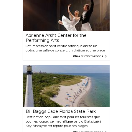
et régionalistes, créant une expérience visuelle
époustouflante qui est appréciée à la fois par les
habitants et les visiteurs.
Adrienne Arsht Center for the
Performing Arts
Cet impressionnant centre artistique abrite un
opéra, une salle de concert, un théâtre et une place
extérieure qui, combinés, permettent un flux
Plus d'informations
ininterrompu de spectacles et de performances de
renommée mondiale. Si les meilleures comédies
musicales, concerts et ballets de Broadway
promettent déjà des performances artistiques hors
pair, les visites gratuites du centre offrent
également des expériences inoubliables.
Bill Baggs Cape Florida State Park
Destination populaire tant pour les touristes que
pour les locaux, ce magnifique parc d'État situé à
Key Biscayne est réputé pour ses plages
immaculées, qui ont été reconnues parmi les 10 plus