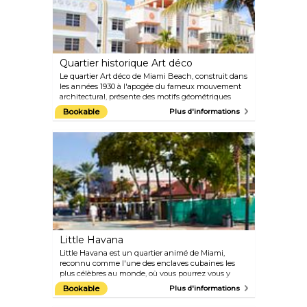
avant-gardiste, offrant aux visiteurs une oasis de
couleurs et d'inspirations diverses au cœur du
quartier artistique de Miami. Les peintures murales
saisissantes du musée présentent un large éventail
de thèmes et de styles, allant de motifs
géométriques audacieux à des réflexions
Quartier historique Art déco
stimulantes sur la société.
Le quartier Art déco de Miami Beach, construit dans
les années 1930 à l'apogée du fameux mouvement
architectural, présente des motifs géométriques
complexes et des ornements exotiques. Composé de
Bookable
Plus d'informations
800 bâtiments, ce complexe constitue la plus
grande collection d'architecture Art déco au monde.
Grâce à d'importants efforts de restauration, ces
bâtiments ont été méticuleusement préservés,
permettant aux visiteurs de s'émerveiller devant les
détails uniques et époustouflants de ce quartier
emblématique.
Little Havana
Little Havana est un quartier animé de Miami,
reconnu comme l'une des enclaves cubaines les
plus célèbres au monde, où vous pourrez vous y
plonger dans la culture foisonnante des
Bookable
Plus d'informations
communautés cubano-américaines et latino-
américaines. Les rues sont animées et colorées,