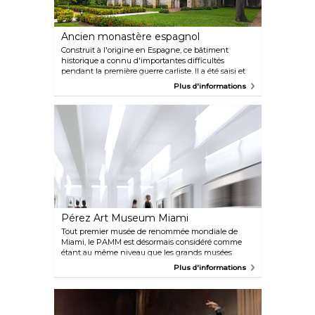
Ancien monastère espagnol
Construit à l'origine en Espagne, ce bâtiment
historique a connu d'importantes difficultés
pendant la première guerre carliste. Il a été saisi et
transformé en grenier jusqu'en 1925, date à laquelle
Plus d'informations
il a été acheté, démonté, emballé dans des boîtes et
expédié aux États-Unis. Malgré d'autres problèmes
rencontrés lors du transport, le monastère médiéval
peut désormais être contemplé à North Miami
Beach, où il propose des messes dominicales, des
événements et des visites.
Pérez Art Museum Miami
Tout premier musée de renommée mondiale de
Miami, le PAMM est désormais considéré comme
étant au même niveau que les grands musées
situés dans certaines des plus belles villes du
Plus d'informations
monde. Il se concentre sur la collecte et la mise en
valeur de l'art international des 20ème et 21ème
siècles. Le design savamment conçu du musée
répond aux exigences architecturales modernistes