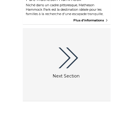
Niché dans un cadre pittoresque, Matheson
Hammock Park est la destination idéale pour les
familles à la recherche d'une escapade tranquille,
avec ses eaux chaudes et sécurisées et ses vues
Plus d'informations
imprenables sur la baie. Le parc possède une
caractéristique unique : un bassin d'atoll artificiel
qui est naturellement évacué par l'action des
marées de la baie voisine de Biscayne. Bien que la
plage soit le principal attrait de ce lieu pour la
baignade et le kitesurf, un sentier de promenade,
une aire de jeux et un parcours de golf vous
inviteront également à profiter d'une journée
chaude et ensoleillée. Comme ce parc est
principalement connu des habitants, c'est un
endroit idéal pour découvrir le mode de vie
authentique de Miami.
Next Section