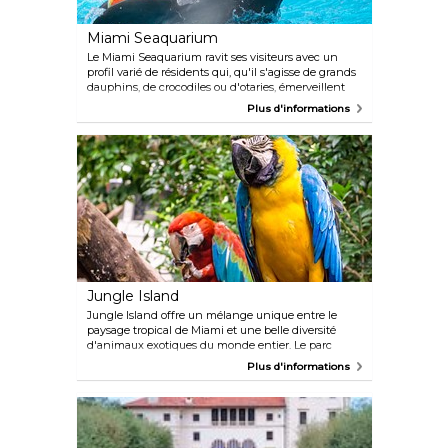
Miami Seaquarium
Le Miami Seaquarium ravit ses visiteurs avec un
profil varié de résidents qui, qu'il s'agisse de grands
dauphins, de crocodiles ou d'otaries, émerveillent
petits et grands. Alors que le Salty's Pirate
Plus d'informations
Playground et la piscine Stingray Touch vous
promettent déjà de belles aventures, une
promenade sous-marine au Sea Trek Reef
Encounter vous donnera un aperçu authentique de
la faune aquatique.
Jungle Island
Jungle Island offre un mélange unique entre le
paysage tropical de Miami et une belle diversité
d'animaux exotiques du monde entier. Le parc
abrite un couple rare d'orangs-outans jumeaux et
Plus d'informations
un large éventail de plus de 300 oiseaux aux
couleurs vives, dont le seul casoar dressé au monde.
Jungle Island est également un paradis pour les
plantes insolites, telles que l'extraordinaire arbre à
saucisses africain mais aussi une collection de