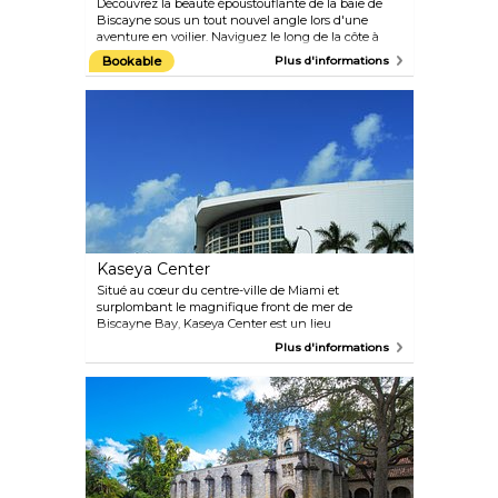
Découvrez la beauté époustouflante de la baie de
Biscayne sous un tout nouvel angle lors d'une
aventure en voilier. Naviguez le long de la côte à
bord d'un voilier écologique propulsé par le vent et
Bookable
Plus d'informations
explorez les bancs de sable, les mangroves et les
îlots en cours de route. Avec un peu de chance, vous
pourrez même apercevoir des dauphins ou des
lamantins, que l'on voit fréquemment dans la baie.
Kaseya Center
Situé au cœur du centre-ville de Miami et
surplombant le magnifique front de mer de
Biscayne Bay, Kaseya Center est un lieu
international polyvalent qui accueille une variété
Plus d'informations
d'événements impressionnants et de renommée
mondiale. Qu'il s'agisse de concerts de premier plan,
de spectacles pour les familles, de conférences
nationales ou d'événements sportifs, l'aréna
accueille chaque année plus de 80 événements
autres que le basket-ball.