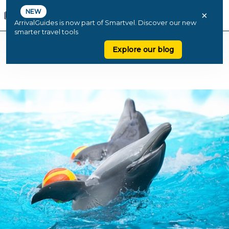
NEW
×
ArrivalGuides is now part of Smartvel. Discover our new
smarter travel tools
Explore our blog