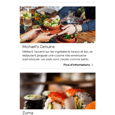
de vous épater. Situé directement sur la plage, avec
un intérieur luxueux et élégant, vous aurez du mal à
chasser ce restaurant de votre esprit. Profitez de leur
salle à manger intérieure, de leur terrasse ou bien de
leur bar.
Michael's Genuine
Mettant l'accent sur les ingrédients locaux et bio, ce
restaurant propose une cuisine néo-américaine
sophistiquée. Les plats sont classés comme petits,
moyens ou grands, ce qui permet aux clients de
Plus d'informations
mélanger et d'assortir différents goûts afin de
découvrir ce que le restaurant a de meilleur.
Zuma