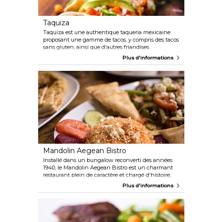
Taquiza
Taquiza est une authentique taqueria mexicaine
proposant une gamme de tacos, y compris des tacos
sans gluten, ainsi que d'autres friandises
mexicaines... Avec en plus une sélection alternée de
Plus d'informations
bières artisanales, de margaritas faites maison, de
tequila et bien plus encore, le tout dans un endroit
élégant et décontracté juste en face du sentier de
plage.
Mandolin Aegean Bistro
Installé dans un bungalow reconverti des années
1940, le Mandolin Aegean Bistro est un charmant
restaurant plein de caractère et chargé d'histoire,
spécialisé dans la cuisine grecque et turque de la
Plus d'informations
côte égéenne. Il propose une gamme de plats
délicieux tels que du poisson fraîchement grillé, de
l'ali nazik, du köfte et du manti.