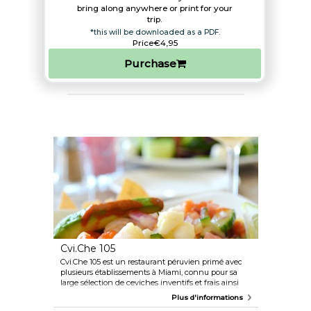
bring along anywhere or print for your
trip.​
*this will be downloaded as a PDF.
Price
€4,95
Purchase
Cvi.Che 105
Cvi.Che 105 est un restaurant péruvien primé avec
plusieurs établissements à Miami, connu pour sa
large sélection de ceviches inventifs et frais ainsi
que d'autres plats traditionnels. Qu'il s'agisse de
Plus d'informations
nourriture, d'ambiance ou encore de service, le