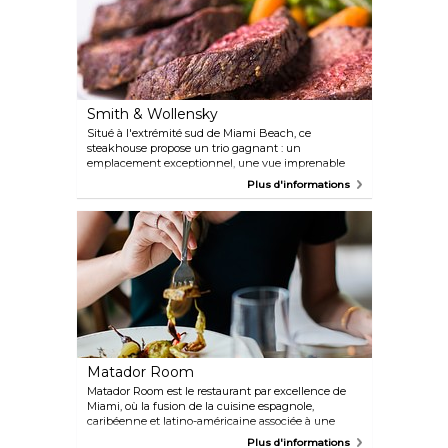
Smith & Wollensky
Situé à l'extrémité sud de Miami Beach, ce
steakhouse propose un trio gagnant : un
emplacement exceptionnel, une vue imprenable
sur l'océan et une cuisine hors pair. Leur menu
Plus d'informations
propose une sélection de steaks de première qualité
vieillis à sec, de fruits de mer et de vins.
Matador Room
Matador Room est le restaurant par excellence de
Miami, où la fusion de la cuisine espagnole,
caribéenne et latino-américaine associée à une
sélection de vins large et variée ne manquera pas
Plus d'informations