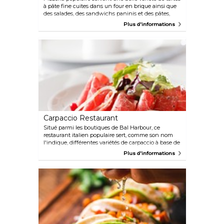
à pâte fine cuites dans un four en brique ainsi que
des salades, des sandwichs paninis et des pâtes,
ainsi qu'une carte complète de bières et de vins. Ces
Plus d'informations
mets sont servis dans un espace industriel réaffecté,
autrefois magasin de pneus.
Carpaccio Restaurant
Situé parmi les boutiques de Bal Harbour, ce
restaurant italien populaire sert, comme son nom
l'indique, différentes variétés de carpaccio à base de
veau, de gibier, de saumon ou de thon. Avec
Plus d'informations
d'autres plats traditionnels tels que des calamars, du
bar, des pizzas et des pâtes, cet établissement
satisfait toutes les attentes et tous les goûts en
matière de cuisine italienne authentique.