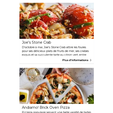
Cvi.Che 105 est un pari gagnant.
Joe's Stone Crab
D'octobre à mai, Joe's Stone Crab attire les foules
pour ses délicieux plats de fruits de mer, ses crabes
exquis et sa succulente tarte au citron vert, entre
autres. Et si trouver une table lors d'une nuit de forte
Plus d'informations
affluence peut prendre un certain temps, l'attente
en vaut vraiment la peine.
Andiamo! Brick Oven Pizza
Pizzeria populaire servant une belle variété de tartes