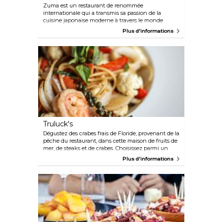
Zuma est un restaurant de renommée
internationale qui a transmis sa passion de la
cuisine japonaise moderne à travers le monde
entier. Implantée dans les grandes villes des quatre
Plus d'informations
coins du globe, ce restaurant a acquis une
réputation mondiale. Le menu propose une variété
de plats à partager, des sushis et d'autres spécialités
japonaises dans un cadre élégant et minimaliste
surplombant le fleuve Miami.
Truluck's
Dégustez des crabes frais de Floride, provenant de la
pêche du restaurant, dans cette maison de fruits de
mer, de steaks et de crabes. Choisissez parmi un
menu de fruits de mer fraîchement pêchés ou de
Plus d'informations
steaks minutieusement cuisinés, avec un délicieux
vin en accompagnement. De plus, le restaurant
propose un cocktail tous les soirs et des spectacles
pour le plus grand plaisir des clients.