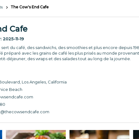
és
The Cow's End Cafe
nd Cafe
r:
2025-11-19
e sert du café, des sandwichs, des smoothies et plus encore depuis 198
afé préparé avec les grains de café les plus prisés au monde provena
tit-déjeuner, des wraps et des salades tout au long de la journée.
oulevard, Los Angeles, California
enice Beach
owsendcafe.com
080
e@thecowsendcafe.com