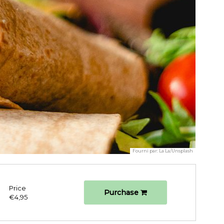
Fourni par:
La La/Unsplash
Price
Purchase
€4,95