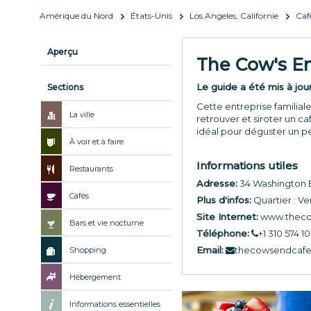
Amérique du Nord
États-Unis
Los Angeles, Californie
Caf
Aperçu
The Cow's E
Le guide a été mis à jou
Sections
Cette entreprise familial
La ville
retrouver et siroter un c
idéal pour déguster un pe
À voir et à faire
Informations utiles
Restaurants
Adresse:
34 Washington B
Cafés
Plus d'infos:
Quartier : V
Site Internet:
www.thec
Bars et vie nocturne
Téléphone:
+1 310 574 1
Email:
thecowsendcaf
Shopping
Hébergement
Informations essentielles