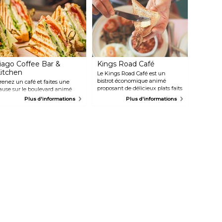
iago Coffee Bar &
Kings Road Café
itchen
Le Kings Road Café est un
bistrot économique animé
renez un café et faites une
proposant de délicieux plats faits
ause sur le boulevard animé
maison servis en portions
ollywood dans ce lieu spacieux
Plus d'informations
Plus d'informations
généreuses. Si vous êtes amateur
écoré d'œuvres d'art avec de
de bon café, vous êtes au bon
ombreux sièges intérieurs et
endroit.
xtérieurs. Profitez d'un petit-
éjeuner sain, de sandwichs
nnovants, de soupes servies
vec des crostinis, de salades
raîches ainsi que de boissons
haudes et froides, le tout servi
ar un personnel amical et
ttentionné.