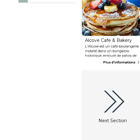
Alcove Cafe & Bakery
L'Alcove est un café-boulangerie
installé dans un bungalow
historique, entouré de patios de
jardin adaptés aux chiens. On y
Plus d'informations
sert des classiques américains,
des produits de boulangerie
artisanaux, du café torréfié à la
main et du chocolat qu'ils
fabriquent eux-mêmes. Venez
pour le petit-déjeuner, le
déjeuner, ou le dîner, ou
simplement pour quelque chose
de sucré, comme un gâteau.
Next Section