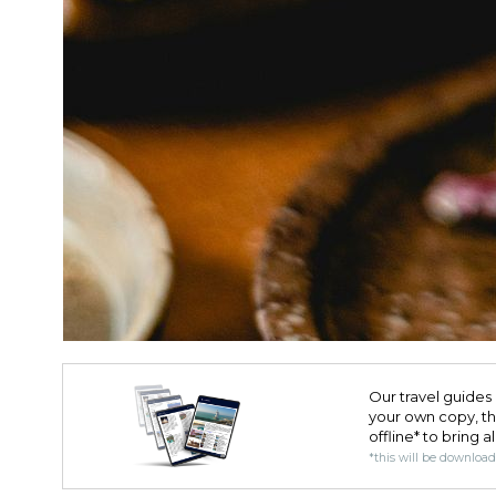
Our travel guides 
your own copy, the 
offline* to bring a
*this will be downloa