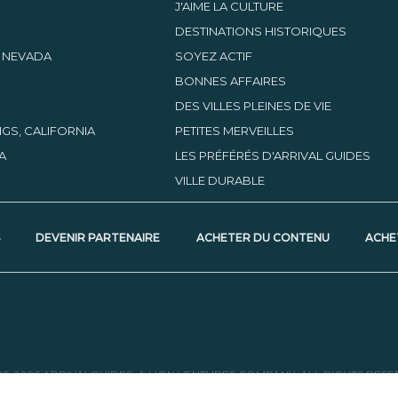
J'AIME LA CULTURE
DESTINATIONS HISTORIQUES
, NEVADA
SOYEZ ACTIF
BONNES AFFAIRES
DES VILLES PLEINES DE VIE
GS, CALIFORNIA
PETITES MERVEILLES
A
LES PRÉFÉRÉS D'ARRIVAL GUIDES
VILLE DURABLE
S
DEVENIR PARTENAIRE
ACHETER DU CONTENU
ACHE
05-2026 ARRIVALGUIDES, A LION VENTURES COMPANY. ALL RIGHTS RESE