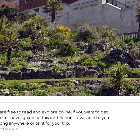
are free to read and explore online. If you want to get
full travel guide for this destination is available to you
long anywhere or print for your trip.​
ded as a PDF.