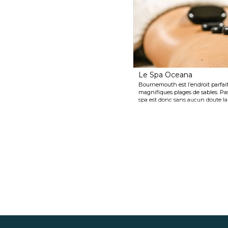
Cet endroit accueille les
meilleurs musiciens du monde
et les productions musicales de
West End dont les spectacles
sont tenus dans l’une des salles
spacieuses du Centre !
Le Spa Oceana
Bournemouth est l’endroit parfait 
magnifiques plages de sables. P
spa est donc sans aucun doute la
stress accumulé dans la vie de to
et Georghe vont vous gâter d’un
pédicure, des soins du visages var
soins des ongles !