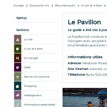
Europe
Royaume-Uni
Bournemouth
A voir et à faire
Aperçu
Le Pavillon
Le guide a été mis à jou
Sections
Le Pavillion fut construit
La ville
Géorgien avec ses pilier
innombrables spectacle qu
A voir et à faire
Informations utiles
Où manger
Adresse:
Westover Road
Cafés
Site Internet:
www.bic.c
Téléphone:
+44 1202 45
Bars et vie nocturne
Shopping
Hébergement
Informations essentielles