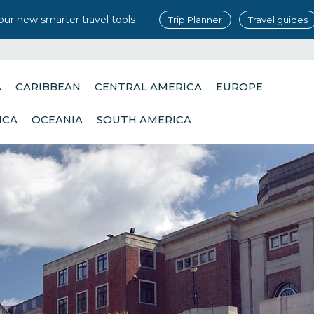
our new smarter travel tools
Trip Planner
Travel guides
A
CARIBBEAN
CENTRAL AMERICA
EUROPE
ICA
OCEANIA
SOUTH AMERICA