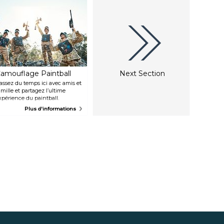
amouflage Paintball
Next Section
assez du temps ici avec amis et
amille et partagez l’ultime
xpérience du paintball.
amouflage Paintball est fier de
Plus d'informations
osséder le plus compréhensible
es sites de paintball du
oyaume Uni, et est l’un des
ieux équipé d’Europe, vous ne
ouvez vraiment pas vous
romper ici.