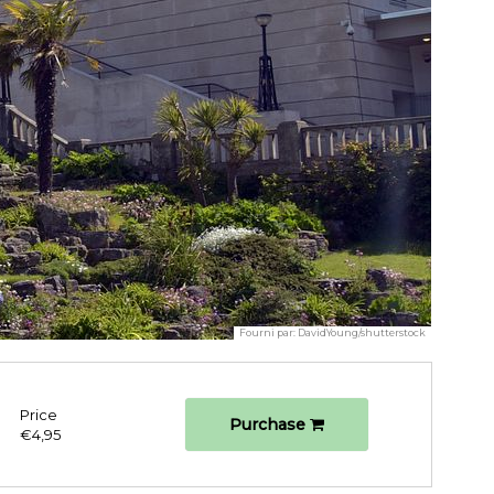
Fourni par:
DavidYoung/shutterstock
Price
Purchase
€4,95