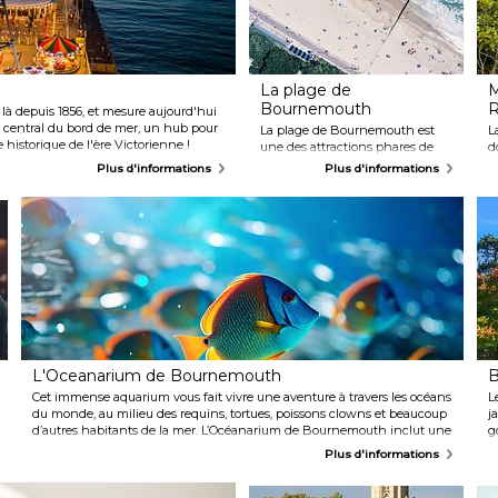
La plage de
M
Bournemouth
R
là depuis 1856, et mesure aujourd'hui
t central du bord de mer, un hub pour
La plage de Bournemouth est
L
e historique de l'ère Victorienne !
une des attractions phares de
d
Bournemouth. La longue
c
Plus d'informations
Plus d'informations
étendue de la plage Blue Flag
C
aux côtés des eaux calmes de
s
Poole Bay offre un des meilleurs
a
cadre pour la baignade et les
c
bains de soleil. Si vous relaxer sur
s
la plage vous fatigue, essayez-
v
vous au beach volley !
L'Oceanarium de Bournemouth
B
Cet immense aquarium vous fait vivre une aventure à travers les océans
L
du monde, au milieu des requins, tortues, poissons clowns et beaucoup
j
d’autres habitants de la mer. L’Océanarium de Bournemouth inclut une
g
reconstitution de la Grande Barrière de Corail, la possibilité de marcher
d
Plus d'informations
dans un tunnel au milieu des animaux marins et d’assister aux
e
nourrissages !