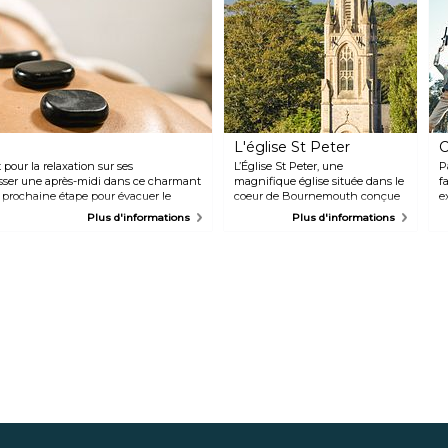
L'église St Peter
C
pour la relaxation sur ses
L’Église St Peter, une
P
asser une après-midi dans ce charmant
magnifique église située dans le
f
 prochaine étape pour évacuer le
coeur de Bournemouth conçue
e
us les jours. Les mains expertes d’Anna
par l’architecte Victorien George
C
Plus d'informations
Plus d'informations
 massage complet du corps, une
Edmund Street. Cette église est l
p
iés, mais aussi de maquillage et de
»un des points de repère de
d
Bournemouth avec sa tour de 62
R
mètres et ses magnifiques
m
vitraux. Elle est aussi rendue
p
spéciale par le fait que l’auteur
t
Mary Shelley (connue pour son
roman Frankestein) est enterrée
avec sa famille.