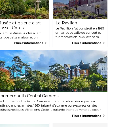
usée et galerie d'art
Le Pavillon
ussel-Cotes
Le Pavillion fut construit en 1929
en tant que salle de concert et
a famille Russell-Cotes a fait
fut rénovée en 1934, avant sa
ont de cette maison et on
réouverture en tant que théâtre.
ontenu à la ville en 1922.
Plus d'informations
Plus d'informations
Ce pavillon de style Géorgien
onstruite sur la falaise
avec ses piliers en pierre de
urplombant la baie, le musée
Portland propose à ce jour
brite la vaste et précieuse
encore de nombreux
ollection de la famille, incluant
divertissements, ne manquez
tatues, peintures et toiles
pas l’occasion de profiter des
ictoriennes du monde entier.
innombrables spectacle qui y
prennent place, tant que vous
êtes en ville !
ournemouth Central Gardens
es Bournemouth Central Gardens furent transformés de praire à
ardins dans les années 1860, faisant d’eux une pure expression des
oûts esthétiques Victoriens. Cette luxuriante étendue verte, au coeur
e la ville, est aujourd’hui un endroit phare pour toutes sortes d’activités
Plus d'informations
stivales.