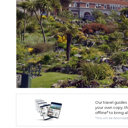
Our travel guides 
your own copy, the 
offline* to bring a
*this will be downloa