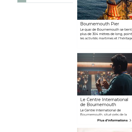
Bournemouth Pier
Le quai de Bournemouth se tient 
plus de 304 mètres de long, poin
les activités martimes et l'héritag
Le Centre International
de Bournemouth
Le Centre International de
Bournemouth, situé près de la
plage, est un des centres
Plus d'informations
majeurs de Grande Bretagne en
terme d’expositions et de visites.