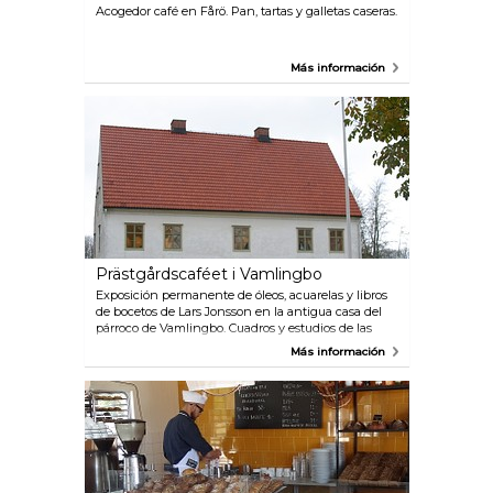
Acogedor café en Fårö. Pan, tartas y galletas caseras.
Más información
Prästgårdscaféet i Vamlingbo
Exposición permanente de óleos, acuarelas y libros
de bocetos de Lars Jonsson en la antigua casa del
párroco de Vamlingbo. Cuadros y estudios de las
aves y la naturaleza de Storsudret. Tienda de arte
Más información
donde se venden litografías, libros, láminas y
postales. La casa del párroco está rodeada de
grandes jardines y un hermoso parque junto a una
iglesia del siglo XIII. Cuenta con una cafetería donde
se sirve café, repostería casera y comidas ligeras con
un toque italiano.