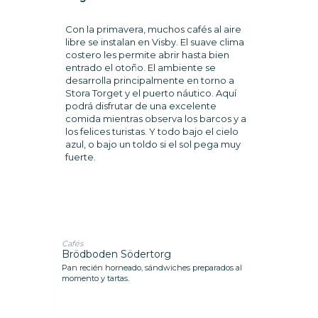
Con la primavera, muchos cafés al aire
libre se instalan en Visby. El suave clima
costero les permite abrir hasta bien
entrado el otoño. El ambiente se
desarrolla principalmente en torno a
Stora Torget y el puerto náutico. Aquí
podrá disfrutar de una excelente
comida mientras observa los barcos y a
los felices turistas. Y todo bajo el cielo
azul, o bajo un toldo si el sol pega muy
fuerte.
Cafés
Brödboden Södertorg
Pan recién horneado, sándwiches preparados al
momento y tartas.