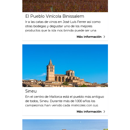
El Pueblo Vinícola Binissalem
Ir a las catas de vinos en José Luís Ferrer así como
otras bodegas y degustar uno de los mejores
productos que la isla nos brinda puede ser una
experiencia memorable. Año tras año, los vino de
Más información
Mallorca acumulan más premios y galardones.
Durante las fiestas de la vendimia en septiembre,
Binissalem entera es una gran mesa llena de vino y
comida.
Sineu
En el centro de Mallorca está el pueblo más antiguo
de todos, Sineu. Durante más de 1.000 años los
campesinos han venido cada miércoles con sus
vacas, toros, caballos, ovejas, patos, gallinas y cisnes
Más información
al mercado.