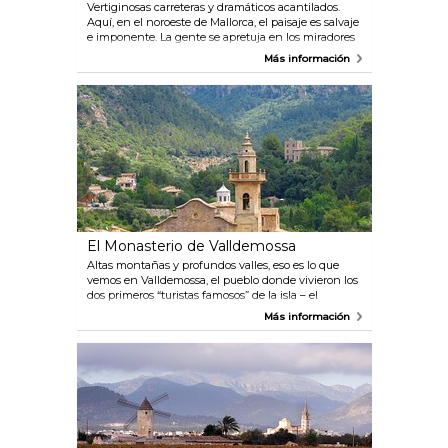
Vertiginosas carreteras y dramáticos acantilados.
Aquí, en el noroeste de Mallorca, el paisaje es salvaje
e imponente. La gente se apretuja en los miradores
junto a la carretera para sacar su ansiada foto
Más información
panorámica, mientras notan como se les pone la
piel de gallina.
El Monasterio de Valldemossa
Altas montañas y profundos valles, eso es lo que
vemos en Valldemossa, el pueblo donde vivieron los
dos primeros “turistas famosos” de la isla – el
compositor Frédéric Chopin y la escritora George
Más información
Sand – en 1838. Todas las celdas de los monjes están
en hilera y tienen su propia salida al jardín, el cual
ofrece un exuberante manto de maravillosas
magnolias y una increíble vista sobre el valle.