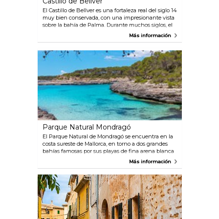
Castillo de Bellver
El Castillo de Bellver es una fortaleza real del siglo 14
muy bien conservada, con una impresionante vista
sobre la bahía de Palma. Durante muchos siglos, el
castillo fue utilizado como cárcel y ahora es uno de
Más información
los principales atractivos turísticos de la isla. El
castillo también alberga el Museo de Historia de
Palma, donde podrá obtener más información sobre
el rico patrimonio de la isla.
Parque Natural Mondragó
El Parque Natural de Mondragó se encuentra en la
costa sureste de Mallorca, en torno a dos grandes
bahías famosas por sus playas de fina arena blanca
y el mar azul turquesa. La vida animal en el Parque
Más información
Natural de Mondragó es muy variada, y es un buen
lugar para ver aves migratorias.