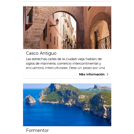
arquitecto catalán Antoni Gaudí tuvo una mano en
el proyecto de restauración a principios del siglo 20,
pero renunció por una disputa con el contratista.
Esta hermosa maravilla arquitectónica ofrece
impresionantes vistas en todas las direcciones, y es
el punto de partida perfecto para un recorrido a pie
por la ciudad.
Casco Antiguo
Las estrechas calles de la ciudad vieja hablan de
siglos de marinería, comercio intercontinental y
encuentros interculturales. Dese un paseo por una
de las mayores áreas de edificios antiguos en
Más información
Europa, admire los palacios y visite los lujosos
hoteles, tiendas y bares.
Formentor