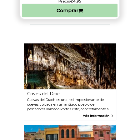
Precio
€4,95
Comprar
Coves del Drac
Cuevas del Drach es una red impresionante de
cuevas ubicada en un antiguo pueblo de
pescadores llamado Porto Cristo, concretamente a
65 kilómetros de Palma. Las cuevas tienen dos
Más información
kilómetros de largo y miles de estalactitas y
estalagmitas increíbles se reparten entre las tres
cámaras. Dispone de visitas guiadas de una hora de
duración.