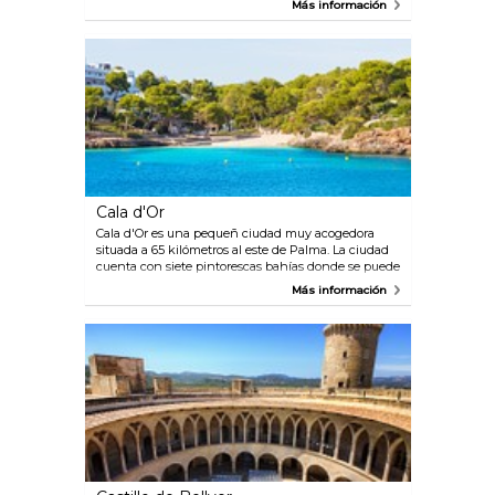
Más información
modos ¿por qué no ir a Francia? Soller se volvió
trilingüe: mallorquín, castellano y francés. En 1911 se
construyó un túnel atravesando la montaña y los
sollerics pudieron por fin tener contacto con su
propia isla. El encantador trencito que circula por
dicho túnel, sigue en funcionamiento a día de hoy.
Cala d'Or
Cala d'Or es una pequeñ ciudad muy acogedora
situada a 65 kilómetros al este de Palma. La ciudad
cuenta con siete pintorescas bahías donde se puede
disfrutar del sol y la playa. Este es un destino muy
Más información
popular entre los europeos y las familias con niños.
La ciudad ofrece un montón de restaurantes y
bares, la mayoría de ellos ubicados en el centro de
Cala d' Or.