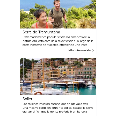
Serra de Tramuntana
Extremadamente popular entre los amantes de la
naturaleza, esta cordillera se extiende a lo largo de la
costa noroeste de Mallorca, ofreciendo una vista
impresionante tras otra y los mejores senderos de la
Más información
isla para practicar senderismo y ciclismo de
montaña.
Soller
Los sollerics vivieron escondidos en un valle tras
una masiva cordillera durante siglos. Escalar la sierra
era tan difícil que la gente prefería ir en barco a
Palma. Y puesto que iban a tomar un barco de todos