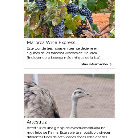
Mallorca Wine Express
Este tour de tres horas en tren se detiene en
algunos de los famosos viñedos de Mallorca
(incluyendo la bodega más antigua de la isla),
donde los visitantes tienen la oportunidad de probar
Más información
deliciosos vinos locales. Durante su visita a las
bodegas, los participantes descubrirán los secretos
de la cultura del vino de Mallorca.
Artestruz
Artestruz es una granja de avestruces situada no
muy lejos de Palma. Está abierta al público y ofrecen
diferentes tipos de actividades, todas relacionadas