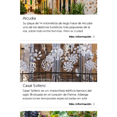
Alcudia
Su playa de 14 kilometros de largo hace de Alcudia
uno de los destinos turísticos más populares de la
isla, sobre todo entre familias. Pero la ciudad
también tiene un casco antiguo precioso, con
Más información
pintorescas calles estrechas y edificios antiguos,
dando una verdadera sensación de la vida en los
viejos tiempos.
Casal Solleric
Casal Solleric es un maravilloso edificio barroco del
siglo 18 situado en el corazón de Palma. Alberga
exposiciones temporales especializadas en arte
contemporáneo y fotografía. El interior cuenta con
Más información
un hermoso patio con decoraciones impresionantes,
y también hay una pequeña cafetería.