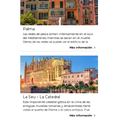
Palma
Las redes de pesca brillan intensamente en el azul
del Mediterráneo mientras se secan en el muelle.
Detrás de las redes se puede ver el edificio de la
Bolsa, conocido como La Lonja, y que data del año
Más información
1388. El sitio donde los lugareños ahora toman su
café, era donde la mayor parte del comercio del
Mediterráneo tenía lugar durante la Edad Media.
Palma presume de historia en cada esquina, y
siendo una ciudad bulliciosa, la capital de la isla no
deja de sorprender a todos los que la visitan.
La Seu – La Catedral
Esta imponente catedral gótica en la cima de las
antiguas murallas romanas y renacentistas tiene
vistas al puerto de Palma y al casco antiguo. Fue
construida durante cientos de años sobre las ruinas
Más información
de la mezquita que una vez estuvo allí. El famoso