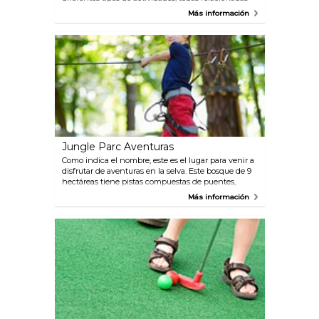
con las grandes aves. Tendrá la oportunidad de
Más información
cabalgar un avestruz o conocer pájaritos. También
dispone de un restaurante por si acecha el hambre.
Jungle Parc Aventuras
Como indica el nombre, este es el lugar para venir a
disfrutar de aventuras en la selva. Este bosque de 9
hectáreas tiene pistas compuestas de puentes,
cables y tirolinas de la copa de un árbol a otro. Hay
Más información
diferentes niveles de dificultad y adrenalina, por lo
que todos, desde la edad de 4 años, pueden
encontrar algo divertido que hacer.