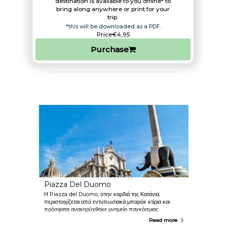
destination is available to you offline* to
bring along anywhere or print for your
trip.​
*this will be downloaded as a PDF.
Price
€4,95
Purchase
Piazza Del Duomo
Η Piazza del Duomo, στην καρδιά της Κατάνια,
περιστοιχίζεται από εντυπωσιακά μπαρόκ κτίρια και
πρόσφατα ανακηρύχθηκε μνημείο παγκόσμιας
πολιτιστικής κληρονομιάς της UNESCO. Στο μέσο της
Read more
πλατείας βρίσκεται η Fontana dell’Elefante, το πιο