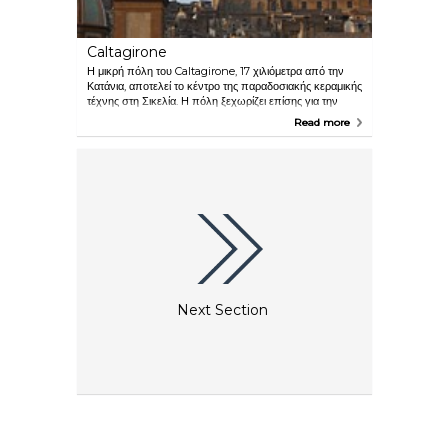
Caltagirone
Η μικρή πόλη του Caltagirone, 17 χιλιόμετρα από την
Κατάνια, αποτελεί το κέντρο της παραδοσιακής κεραμικής
τέχνης στη Σικελία. Η πόλη ξεχωρίζει επίσης για την
πανέμορφη αρχιτεκτονική της. Θαυμάστε τους πλούσια
Read more
διακοσμημένους τοίχους της Scala di Santa Maria.
Καθώς ανεβαίνετε τα σκαλοπάτια θα έχετε την ευκαιρία
να παρατηρήσετε τα παλιά ιστορικά κτίρια που τα
περιστοιχίζουν.
Next Section