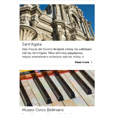
διάσημο μνημείο της Κατάνια που είναι κατασκευασμένο
από ηφαιστειογενές πέτρωμα.
Sant’Agata
Στην Piazza del Duomo θα βρείτε επίσης τον καθεδρικό
ναό της Sant’Agata. Πίσω από τους μαρμάρινους
τοίχους αναπαύεται η πολιούχος αγία της πόλης, η
Sant’Agata. Κάθε Φεβρουάριο διοργανώνεται πομπή
Read more
προς τιμήν της. Η Αίτνα, το μεγαλύτερο ενεργό ηφαίστειο
της Ευρώπης, υψώνεται μεταξύ της Κατάνια και της
Taormina φτάνοντας τα 3.352 μέτρα ύψος. Εκρήγνυται
τακτικά - η τελευταία φορά ήταν το 2002 και έκτοτε δεν
επιτρέπεται πλέον στους τουρίστες να ανεβαίνουν σε
κανέναν από τους τέσσερις κρατήρες της. Υπάρχουν
τακτικά δρομολόγια λεωφορείων από την Κατάνια για την
Αίτνα.
Museo Civico Belliniano