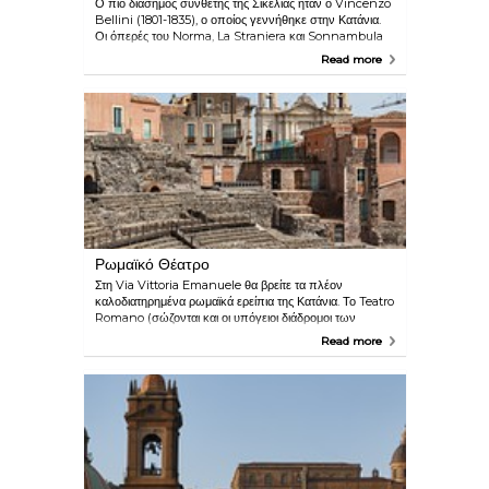
Ο πιο διάσημος συνθέτης της Σικελίας ήταν ο Vincenzo
Bellini (1801-1835), ο οποίος γεννήθηκε στην Κατάνια.
Οι όπερές του Norma, La Straniera και Sonnambula
είναι γνωστές σε όλον τον κόσμο. Το μουσείο Museo
Read more
Cicico Belliniani που τιμά αυτόν τον εξαιρετικό συνθέτη
είναι ένα από τα ωραιότερα της Κατάνια.
Ρωμαϊκό Θέατρο
Στη Via Vittoria Emanuele θα βρείτε τα πλέον
καλοδιατηρημένα ρωμαϊκά ερείπια της Κατάνια. Το Teatro
Romano (σώζονται και οι υπόγειοι διάδρομοι των
μονομάχων) και το κυκλικό Auditorium βρίσκονται
Read more
δίπλα δίπλα, περιτριγυρισμένα από μεταγενέστερα
κτίσματα.