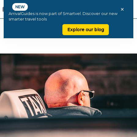
NEW
×
ArrivalGuides is now part of Smartvel. Discover our new
smarter travel tools
Explore our blog