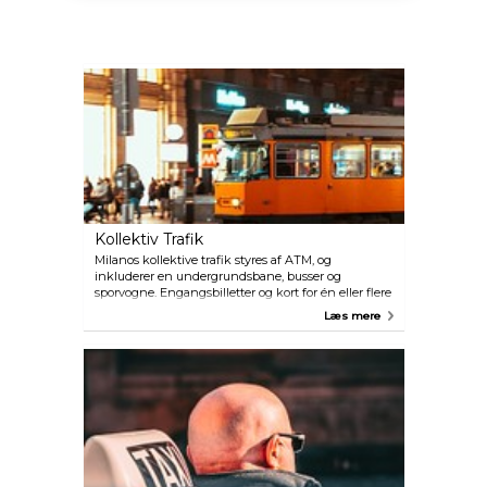
Kollektiv Trafik
Milanos kollektive trafik styres af ATM, og
inkluderer en undergrundsbane, busser og
sporvogne. Engangsbilletter og kort for én eller flere
dage kan købes fra ATM-kontoret, automater og
Læs mere
kiosker. Billetterne er især prisbillige om søndagen,
hvor en familie på fire kan køre på én billet. For
mere information: