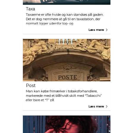
Taxa
Taxaerne er ofte hvide og kan standses på gaden.
Det er dog nemmere at gå til en taxastation, der
normalt ligger udenfor tog- og
undergrundsstationerne. Minimumsprisen er
Læs mere
omkring Slutprisen kommer an på antal bagage,
hvor langt og hvornår på dagen og i ugen man
kører.
Post
Man kan købe frimærker i tobaksforhandlere,
markerede med et blåhvidt skilt med “Tabacchi”
eller bare et “T” på.
Læs mere