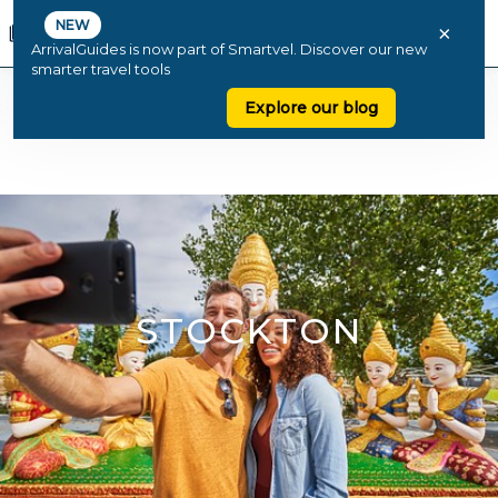
NEW
×
ArrivalGuides is now part of Smartvel. Discover our new
smarter travel tools
Explore our blog
STOCKTON