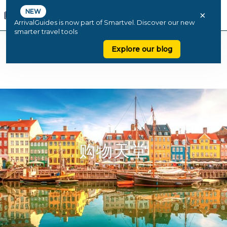
NEW
×
ArrivalGuides is now part of Smartvel. Discover our new
smarter travel tools
Explore our blog
购物天堂