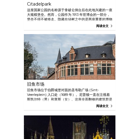
Citadelpark
这座国家公园的名称源于拿破仑倒台后在此地兴建的一座
大规模堡垒。然而，公园作为 1913 年世博会的一部分，
堡垒不得不被移走。隐藏在绿树之中的是两座重要的博物
馆：全面翻修的美术博物馆展示古典艺术，而 S.M.A.K.
阅读全文
则展示当代艺术家的作品。
旧鱼市场
旧鱼市场位于伯爵城堡对面的圣韦勒广场 (Sint-
Veerleplein) 入口处（1689 年）。尼普顿一直在注视着
斯凯尔特（男）和莱斯（女）。这座全面翻修的建筑群是
根特旅游办事处的所在地：新办事处最引人注目的是正中
阅读全文
心的多媒体资料台。通过创新的触摸技术，您可以获取关
于根特、东佛兰德和其他艺术城市的信息。