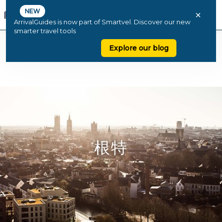
NEW
×
ArrivalGuides is now part of Smartvel. Discover our new
smarter travel tools
Explore our blog
根特