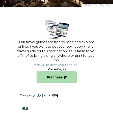
来源:
Stad Gent/Visit Gent
Our travel guides are free to read and explore
online. If you want to get your own copy, the full
travel guide for this destination is available to you
offline* to bring along anywhere or print for your
trip.​
*this will be downloaded as a PDF.
Price
€4,95
Purchase
Europe
比利时
根特
概述