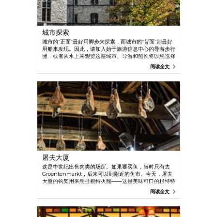
城市探索
城市的“正面”最好用脚步来探索，而城市的“背面”则最好
用船来发现。因此，请加入始于旅游信息中心的导游步行
团，或者从水上来观览这座城市。导游和船长将以您选择
的语言带领您品味历史，并穿插一些奇闻异事。当然，您
阅读全文
还可以乘坐供王子和公主乘坐的马车。
屠夫大厦
这是中世纪出售肉类的场所。如果要买鱼，当时只有去
Groentenmarkt，后来可以到附近的鱼市。今天，屠夫
大厦的钩架用来悬挂根特火腿——这是美味可口的根特特
产，就像您可以买到的其他东佛兰德美食一样。
阅读全文