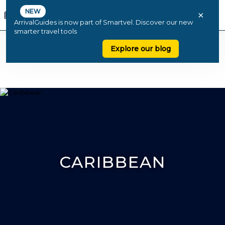
NEW
×
ArrivalGuides is now part of Smartvel. Discover our new
smarter travel tools
Explore our blog
CARIBBEAN