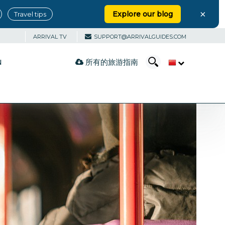
×
Explore our blog
Travel tips
ARRIVAL TV
SUPPORT@ARRIVALGUIDES.COM
所有的旅游指南
N