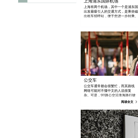
上海浦东国际机场
上海有两个机场，其中一个是浦东国
出发最吸引人的交通方式，是乘坐磁
出租车招呼站，便于您进一步转乘。
市中心。而其营业时间为上午6:00至晚
料：+86 21 6437 0000；www
中心最多需要一个小时的时间，请全
有开往市区各区域的穿梭巴士。在机
您安排转乘。
公交车
公交车通常都会很繁忙，而其路线
网络可能对不懂中文的人说很复
杂。可是，911路公交沿淮海路行驶
可以是您方便之选。 如果您想乘搭
阅读全文
公交车，最好准备一些零钱。而硬
币需要放入位于入口处的投币口
中。