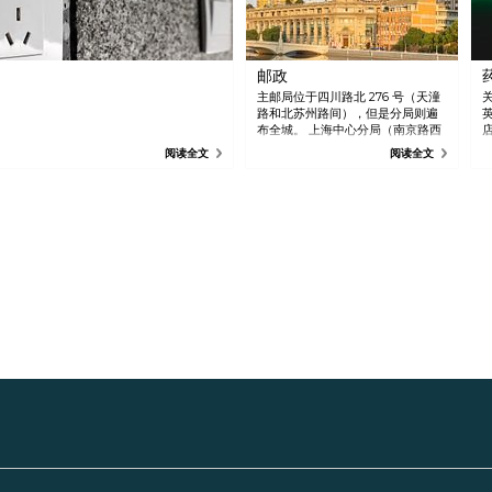
邮政
主邮局位于四川路北 276 号（天潼
路和北苏州路间），但是分局则遍
布全城。 上海中心分局（南京路西
1376 号）和新华路 212 号分局有职
阅读全文
阅读全文
员能讲一定水平的英语。 营业时间
上午 8 点到下午 5 点。