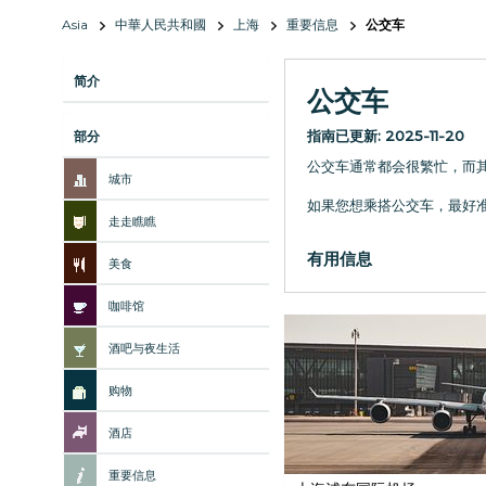
Asia
中華人民共和國
上海
重要信息
公交车
简介
公交车
指南已更新:
2025-11-20
部分
公交车通常都会很繁忙，而其
城市
如果您想乘搭公交车，最好
走走瞧瞧
有用信息
美食
咖啡馆
酒吧与夜生活
购物
酒店
重要信息