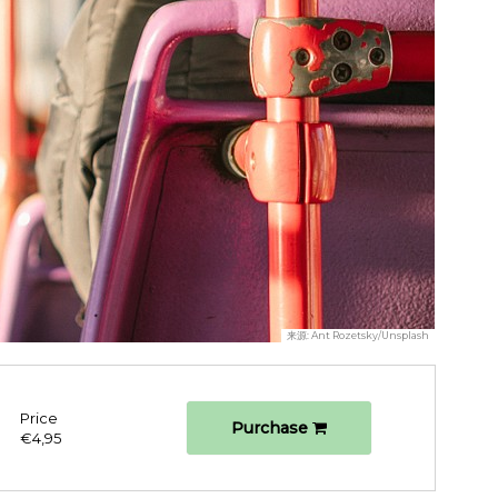
来源:
Ant Rozetsky/Unsplash
Price
Purchase
€4,95