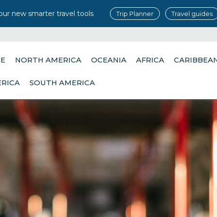
our new smarter travel tools
Trip Planner
Travel guides
PE
NORTH AMERICA
OCEANIA
AFRICA
CARIBBEA
ERICA
SOUTH AMERICA