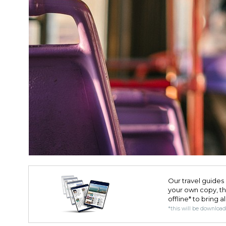
Our travel guides 
your own copy, the 
offline* to bring a
*this will be downloa