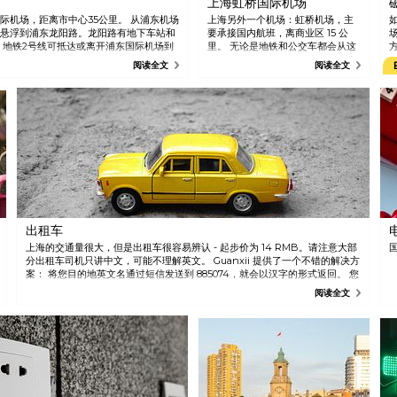
上海虹桥国际机场
际机场，距离市中心35公里。 从浦东机场
上海另外一个机场：虹桥机场，主
悬浮到浦东龙阳路。龙阳路有地下车站和
要承接国内航班，离商业区 15 公
 地铁2号线可抵达或离开浦东国际机场到
里。 无论是地铁和公交车都会从这
上10:00，每8.5分钟一班。上海地铁资
个机场出发。 如果您是从虹桥机场
阅读全文
阅读全文
.shmetro.com。 从浦东机场乘坐出租车到市
乘坐出租车到市中心需30至45分
部用中文书写您的目的地。 此外，机场都
钟，请全部用中文书写目的地。 此
场里一些主要酒店都设有办事处，可以帮
外，机场都有开往市区各区域的穿
梭巴士。在机场里一些主要酒店都
设有办事处，可以帮您安排转乘。
出租车
上海的交通量很大，但是出租车很容易辨认 - 起步价为 14 RMB。请注意大部
国
分出租车司机只讲中文，可能不理解英文。 Guanxii 提供了一个不错的解决方
案： 将您目的地英文名通过短信发送到 885074，就会以汉字的形式返回。 您
只要向出租车司机出示手机即可。
阅读全文