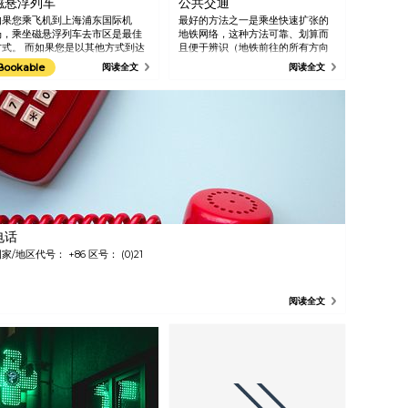
磁悬浮列车
公共交通
如果您乘飞机到上海浦东国际机
最好的方法之一是乘坐快速扩张的
场，乘坐磁悬浮列车去市区是最佳
地铁网络，这种方法可靠、划算而
方式。 而如果您是以其他方式到达
且便于辨识（地铁前往的所有方向
上海，最好也特地来试一试。 磁悬
都会用中英双语标明）。 巴士通常
Bookable
阅读全文
阅读全文
浮列车是中国充满未来色彩的磁悬
比较拥挤，而且对于不讲汉语的人
浮列车，是其技术领域内速度最快
而言可能不容易辨认。 您可以乘坐
的交通方式。 这次旅途只需几分
沿淮海路运营的 911 路。 一个更加
钟，但是在这几分钟里列车最快会
大胆 - 但也可以说更加有趣的游览
到达每小时 430 公里的速度。
上海的方式是骑自行车。 多数酒店
和旅店都可以为您租借自行车。
电话
家/地区代号： +86 区号： (0)21
阅读全文