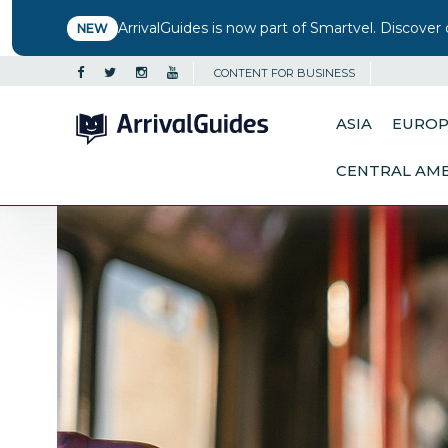
ArrivalGuides is now part of Smartvel. Discover 
NEW
CONTENT FOR BUSINESS
ASIA
EURO
CENTRAL AM