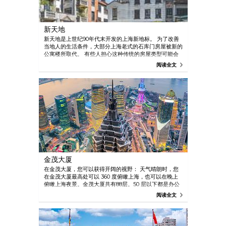
新天地
新天地是上世纪90年代末开发的上海新地标。 为了改善
当地人的生活条件，大部分上海老式的石库门房屋被新的
公寓楼所取代。 有些人担心这种传统的房屋类型可能会
有一天消失，所以政府决定把一些文化遗产保留下来。
阅读全文
现在，该地区已发展成为西式主要餐饮场所。
金茂大厦
在金茂大厦，您可以获得开阔的视野： 天气晴朗时，您
在金茂大厦最高处可以 360 度俯瞰上海，也可以在晚上
俯瞰上海夜景。金茂大厦共有88层。50 层以下都是办公
楼，53 楼到 87 楼是君悦酒店，观光层位于顶楼88层。
阅读全文