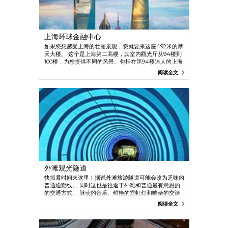
上海环球金融中心
如果您想感受上海的壮丽景观，您就要来这座492米的摩
天大楼。 这个是上海第二高楼，其室内觀光厅从94楼到
100楼，为您提供不同的风景。包括在第94楼迷人的上海
全景景观，或在第97楼如在浮在空中的“天桥”，或者在第
阅读全文
100楼体验世界上最高的观光天阁。
外滩观光隧道
快抓紧时间来这里！据说外滩旅游隧道可能会改为乏味的
普通通勤线。 同时这也是往返于外滩和普通最有意思的
的交通方式。 脉动的音乐、鲜艳的霓虹灯和嘈杂的交谈
会一直伴随着您的旅程 —— 既时髦又花哨，而且十分有
阅读全文
趣。