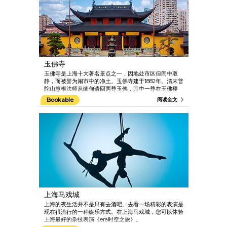
玉佛寺
玉佛寺是上海十大著名景点之一，因地处市区但闹中取
静，而被誉为闹市中的净土。玉佛寺建于1882年。清末普
陀山慧根法师从缅甸请回两尊玉佛，其中一尊在玉佛楼
内，是镇寺之宝释迦牟尼坐佛像（高1.92米，重3吨）。
Bookable
阅读全文
另一尊是释迦牟尼卧佛像，在寺庙西侧的卧佛堂内。
上海马戏城
上海的夜生活并不是只有去酒吧。去看一场精彩的表演是
现在很流行的一种娱乐方式。在上海马戏城，您可以体验
上海最好的杂技表演《era时空之旅》。