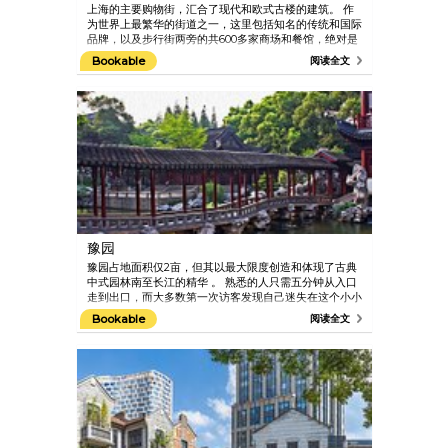
上海的主要购物街，汇合了现代和欧式古楼的建筑。 作
为世界上最繁华的街道之一，这里包括知名的传统和国际
品牌，以及步行街两旁的共600多家商场和餐馆，绝对是
购物血拼的地方。
Bookable
阅读全文
豫园
豫园占地面积仅2亩，但其以最大限度创造和体现了古典
中式园林南至长江的精华 。 熟悉的人只需五分钟从入口
走到出口，而大多数第一次访客发现自己迷失在这个小小
的天堂、鱼塘、山峦、植物、桥梁和各种类型的建筑沿着
Bookable
阅读全文
曲折的路径排列。 花园400多年的悠久历史使中国园艺
艺术巧妙运用，使得豫园成为上海最受欢迎的旅游景点之
一。