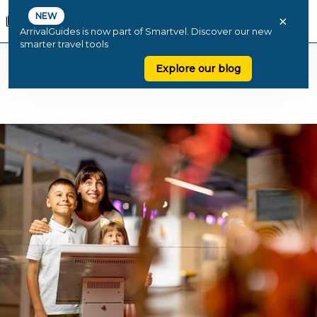
NEW
×
ArrivalGuides is now part of Smartvel. Discover our new
smarter travel tools
Explore our blog