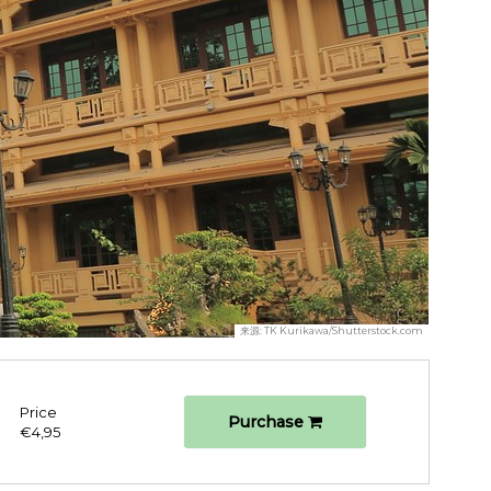
来源:
TK Kurikawa/Shutterstock.com
Price
Purchase
€4,95