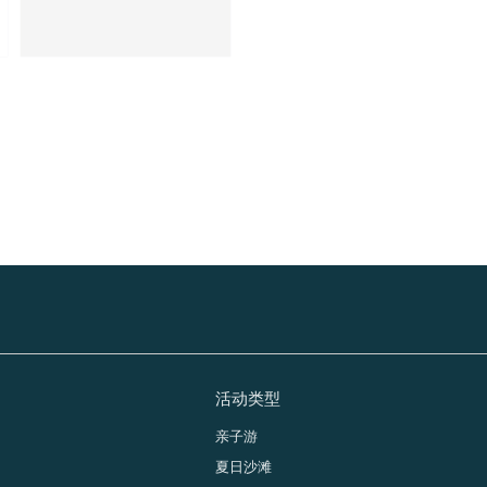
活动类型
纳
亲子游
夏日沙滩