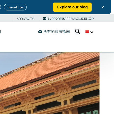
×
Explore our blog
Travel tips
ARRIVAL TV
SUPPORT@ARRIVALGUIDES.COM
所有的旅游指南
N