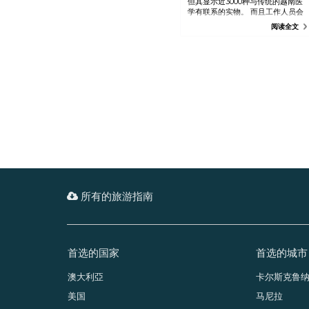
但其显示近3000种与传统的越南医
学有联系的实物。 而且工作人员会
用完美的英语沟通，回答您的问
阅读全文
题。此外，强烈推荐您参加导赏
团。
所有的旅游指南
首选的国家
首选的城市
澳大利亞
卡尔斯克鲁
美国
马尼拉