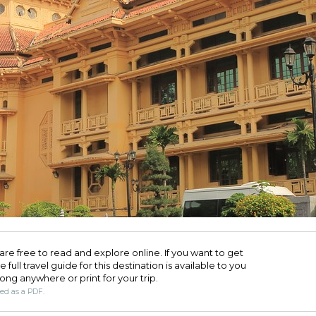
are free to read and explore online. If you want to get
full travel guide for this destination is available to you
long anywhere or print for your trip.​
ded as a PDF.