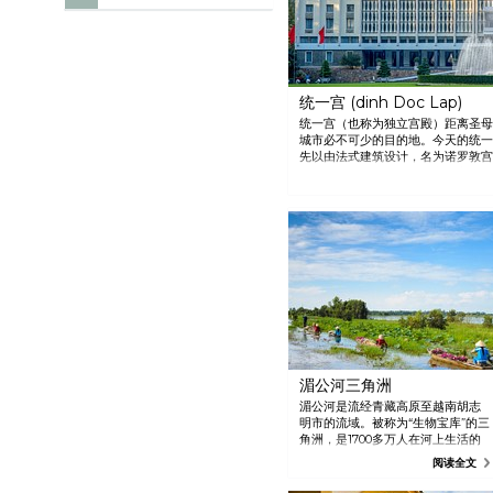
统一宫 (dinh Doc Lap)
统一宫（也称为独立宫殿）距离圣母
城市必不可少的目的地。今天的统一宫
先以由法式建筑设计，名为诺罗敦宫。
期，他们工作和生活的地方。宫殿的
东方传统艺术。其还具有巨大的历史
事。 现在的游客不仅被宫殿的历史
走过巨大的笼子，您可以看到一个巨
和位于中央的喷泉。而最好的事情就
难忘的画面。
湄公河三角洲
湄公河是流经青藏高原至越南胡志
明市的流域。被称为“生物宝库”的三
角洲，是1700多万人在河上生活的
家园。这里有几个不同的旅游经营
阅读全文
者提供日间和隔夜旅行。在这些旅
行中，您将看到神奇的大自然和会