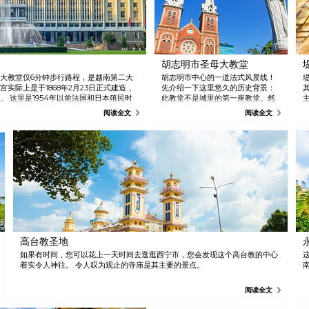
胡志明市圣母大教堂
大教堂仅6分钟步行路程，是越南第二大
胡志明市中心的一道法式风景线！
实际上是于1868年2月23日正式建造，
先介绍一下这里悠久的历史背景：
 这里是1954年以前法国和日本殖民时
此教堂不是城里的第一座教堂。然
设计概念融合了西方建筑和具有象征性的
而，为了充分满足当时法国殖民者
别
阅读全文
阅读全文
和文化价值，提醒人们当时震惊全世界的
的宗教和社区需要，总司令
价值吸引，还受到该美学环境所吸引。当您
Bonnard决定在1863年建立一座木
大整齐的草坪，里面装饰着绿油油的青草
制教堂，卻不久被白蚁侵蚀。在
是用绿草和喷泉摄制整个宫殿，记录令人
1876年，南越海军上将 Duperré 组
织了一个新教堂的设计比赛，建筑
师 J.Bourad赢得了比赛，并负责建
设教堂，成为了现在的西贡圣母大
教堂。于1880年4月11日，教堂正式
开幕。 15年后，教会加入了最独特
的两个60米高铜钟塔，令其教会更
加美丽。您可能不知道，其实圣母
大教堂是罗马建筑与中世纪晚期哥
高台教圣地
特式的特征双结合。到目前为止，
教会依然保持原状，原因是其使用
如果有时间，您可以花上一天时间去逛逛西宁市，您会发现这个高台教的中心
了从法国设计和制造，并直接运往
着实令人神往。 令人叹为观止的寺庙是其主要的景点。
越南的特殊砖块。 现在这里已成为
胡志明时代，年轻人的热门聚集
阅读全文
地。当人们想到西贡时，都会先想
起这座特殊的象征。