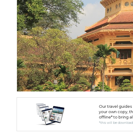
Our travel guides 
your own copy, the 
offline* to bring a
*this will be downloa