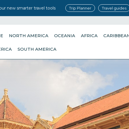
our new smarter travel tools
Trip Planner
Travel guides
PE
NORTH AMERICA
OCEANIA
AFRICA
CARIBBEA
ERICA
SOUTH AMERICA