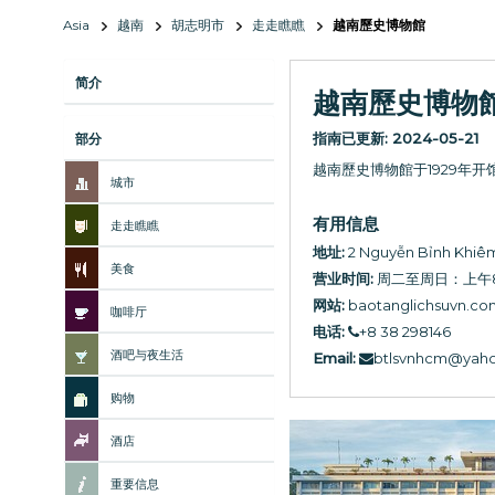
Asia
越南
胡志明市
走走瞧瞧
越南歷史博物館
简介
越南歷史博物
指南已更新:
2024-05-21
部分
越南歷史博物館于1929年开
城市
有用信息
走走瞧瞧
地址:
2 Nguyễn Bỉnh Khiêm
美食
营业时间:
周二至周日：上午8:00
网站:
baotanglichsuvn.co
咖啡厅
电话:
+8 38 298146
酒吧与夜生活
Email:
btlsvnhcm@yah
购物
酒店
重要信息