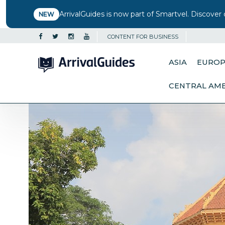
ArrivalGuides is now part of Smartvel. Discover 
NEW
CONTENT FOR BUSINESS
ASIA
EURO
CENTRAL AM