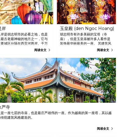
堤岸
玉皇殿 (den Ngoc Hoang)
堤岸是胡志明市的必看之地，也是
胡志明市有许多美丽的宝塔（寺
其最古老最神秘的地方之一，它与
庙），但是玉皇庙被许多人看作是
主要城区分隔在西贡河两岸。千万
装饰最华丽最美的一座。 其建筑风
错过令人惊叹的 Tan Binh 市
格深受中国南部的影响。
阅读全文
阅读全文
场，在清晨逛逛熙攘的市场能给您
带来真正的生活体验！ 在那里您可
以一窥西贡神秘的日常生活，它们
以实惠的价格售卖大量的服装、艺
术品和手工艺品。同时，这里拥有
西贡最美的几座寺庙，观音庙就是
其中最古老的一座。
永严寺
这是一座七层的寺庙，也是最庄严雄伟的一座。作为越南的第一座塔，其以越
南传统建筑风格建造的。
阅读全文