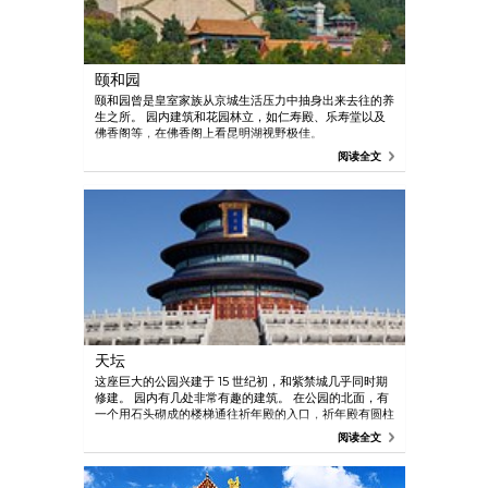
颐和园
颐和园曾是皇室家族从京城生活压力中抽身出来去往的养
生之所。 园内建筑和花园林立，如仁寿殿、乐寿堂以及
佛香阁等，在佛香阁上看昆明湖视野极佳。
阅读全文
天坛
这座巨大的公园兴建于 15 世纪初，和紫禁城几乎同时期
修建。 园内有几处非常有趣的建筑。 在公园的北面，有
一个用石头砌成的楼梯通往祈年殿的入口，祈年殿有圆柱
形蓝色屋顶，装饰华丽的天花板。 1889 年，祈年殿由于
阅读全文
被闪电击中而被烧为平地，第二年得以重建。 斋宫是皇
帝斋戒的地方。 在南面，您可以找到圜丘坛——一个三
层的大理石平台。