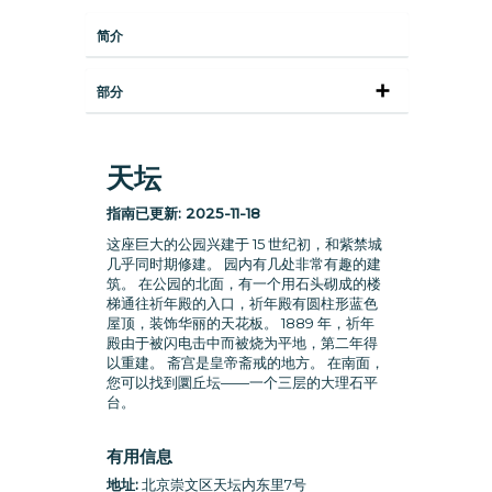
简介
部分
天坛
指南已更新:
2025-11-18
这座巨大的公园兴建于 15 世纪初，和紫禁城
几乎同时期修建。 园内有几处非常有趣的建
筑。 在公园的北面，有一个用石头砌成的楼
梯通往祈年殿的入口，祈年殿有圆柱形蓝色
屋顶，装饰华丽的天花板。 1889 年，祈年
殿由于被闪电击中而被烧为平地，第二年得
以重建。 斋宫是皇帝斋戒的地方。 在南面，
您可以找到圜丘坛——一个三层的大理石平
台。
有用信息
地址:
北京崇文区天坛内东里7号