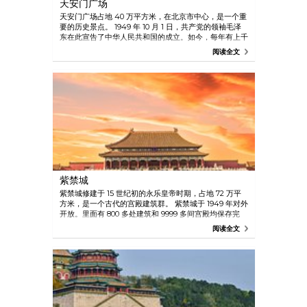
天安门广场
天安门广场占地 40 万平方米，在北京市中心，是一个重
要的历史景点。 1949 年 10 月 1 日，共产党的领袖毛泽
东在此宣告了中华人民共和国的成立。如今，每年有上千
名游客来这里瞻仰毛泽东的陵墓。 参观全国人民代表大
阅读全文
会的会场 - 人民大会堂，欣赏十五世纪兴建的前门，此门
曾用来划分古时北京的城市和郊区。
紫禁城
紫禁城修建于 15 世纪初的永乐皇帝时期，占地 72 万平
方米，是一个古代的宫殿建筑群。 紫禁城于 1949 年对外
开放。里面有 800 多处建筑和 9999 多间宫殿均保存完
好。 用数千条龙装饰得富丽堂皇的太和殿用来给中国的
阅读全文
皇帝庆贺生日。 乾清宫是皇帝的寝宫，里面有几间卧
室。