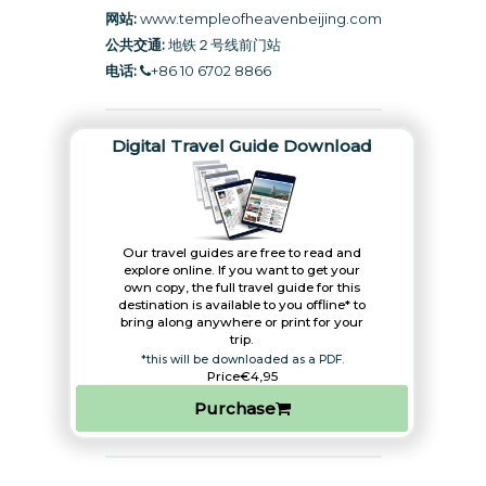
网站:
www.templeofheavenbeijing.com
公共交通:
地铁２号线前门站
电话:
+86 10 6702 8866
Digital Travel Guide Download
Our travel guides are free to read and
explore online. If you want to get your
own copy, the full travel guide for this
destination is available to you offline* to
bring along anywhere or print for your
trip.​
*this will be downloaded as a PDF.
Price
€4,95
Purchase