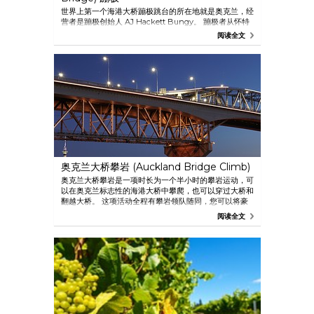
世界上第一个海港大桥蹦极跳台的所在地就是奥克兰，经
营者是蹦极创始人 AJ Hackett Bungy。 蹦极者从怀特
玛塔海港飞跃，获得终生难忘的体验! 每周开放七天。
阅读全文
奥克兰大桥攀岩 (Auckland Bridge Climb)
奥克兰大桥攀岩是一项时长为一个半小时的攀岩运动，可
以在奥克兰标志性的海港大桥中攀爬，也可以穿过大桥和
翻越大桥。 这项活动全程有攀岩领队随同，您可以将豪
拉基海湾、高架桥海港 (Viaduct Harbour) 以及城市的
阅读全文
三百六十度风光一览无余。 您还会听到全面的讲解，涵
盖了奥克兰的历史、地质、地理位置和文化，以及一些缤
纷多彩的秘密。