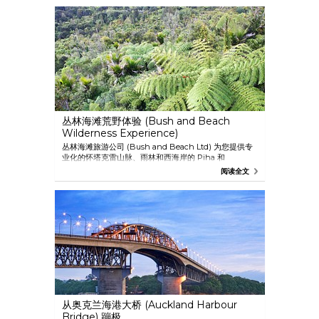
丛林海滩荒野体验 (Bush and Beach
Wilderness Experience)
丛林海滩旅游公司 (Bush and Beach Ltd) 为您提供专
业化的怀塔克雷山脉、雨林和西海岸的 Piha 和
Karekare 海滩之旅。 怀特克雷山脉地区公园
阅读全文
(Waitakere Ranges) 是奥克兰市内最大的地区公园，离
市中心仅 40 分钟路程。 该旅行会在阿拉塔基中心
(Arataki Centre) 稍作停顿，您在这里可以欣赏传统的毛
利雕刻，饱览两岸的大好风光。之后将继续前往黑沙滩，
那里是《钢琴课》(The Piano) 和《战争公主： 西娜》
(Xena) 的拍摄地点。 当您沿着海滩漫步或穿越雨林中的
小径时，导游会向您解说迷人的当地历史以及这一地区的
动植物群。
从奥克兰海港大桥 (Auckland Harbour
Bridge) 蹦极