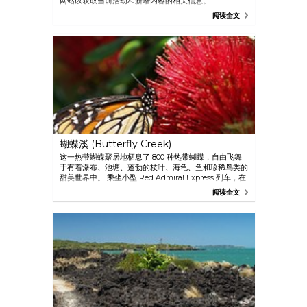
网站以获取当前活动和新增内容的相关信息。
阅读全文
蝴蝶溪 (Butterfly Creek)
这一热带蝴蝶聚居地栖息了 800 种热带蝴蝶，自由飞舞
于有着瀑布、池塘、蓬勃的枝叶、海龟、鱼和珍稀鸟类的
甜美世界中。 乘坐小型 Red Admiral Express 列车，在
Buttermilk 农场迷你动物园下车可达。
阅读全文