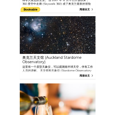
得令人窒息的全景。 自 2007 年 12 月 8 日开放以来，
360 度空中走廊 (Skywalk 360) 成了奥克兰最新的冒险
景点。 当您在天空塔的外围（悬空 192 米）走动时，空
Bookable
阅读全文
中走廊绝对会让您保持高度警觉。 步行在 1.2 米宽的塔架
上时，奥克兰的三百六十度全景将尽收眼底，耳边响起的
是导游风趣幽默的讲解。
奥克兰天文馆 (Auckland Stardome
Observatory)
这里有一个原型天象仪，可以观测南半球天空，伴有工作
人员的讲解。 天文馆和天象仪 (Stardome Observatory
& Planetarium) 是奥克兰地区最受欢迎、最为人所喜爱
阅读全文
的旅游景点之一。 参观天文馆是独特且充满趣味的学习
体验，老少皆宜。