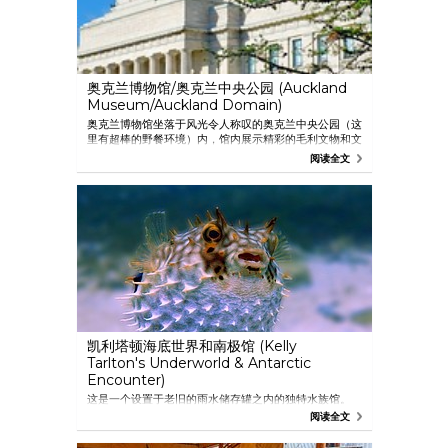
奥克兰博物馆/奥克兰中央公园 (Auckland
Museum/Auckland Domain)
奥克兰博物馆坐落于风光令人称叹的奥克兰中央公园（这
里有超棒的野餐环境）内，馆内展示精彩的毛利文物和文
化。 毛利人演出包括欢迎舞、火球舞 (poi dance)、竹竿
阅读全文
游戏 (stick game)、武器展览 (weaponry display) 和哈
卡舞 (haka)。 继演出之后是对毛利馆 (Maori court) 的
介绍，该馆中收藏了国内最精致的一系列毛利人艺术珍宝
(Maori Taonga)。 毛利文化表演在每日上午 11:00、12:00
以及下午 13:30 进行。 表演持续 20 分钟，之后便是导游
带领游览毛利和太平洋美术馆 (Maori and Pacific
Galleries)。
凯利塔顿海底世界和南极馆 (Kelly
Tarlton's Underworld & Antarctic
Encounter)
这是一个设置于老旧的雨水储存罐之内的独特水族馆。
丙烯酸树脂隧道穿过人行道的上方，重新营造一种在新西
阅读全文
兰海岸边潜水的氛围。