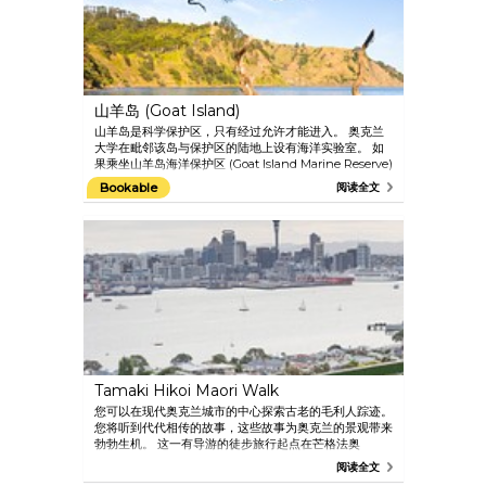
山羊岛 (Goat Island)
山羊岛是科学保护区，只有经过允许才能进入。 奥克兰
大学在毗邻该岛与保护区的陆地上设有海洋实验室。 如
果乘坐山羊岛海洋保护区 (Goat Island Marine Reserve)
的玻璃底船 (Glass Bottom Boat)，就能尽情观赏海洋生
Bookable
阅读全文
物，还能听到完整的讲解，也不会弄湿自己。 您可以花
45 分钟进行环岛观光，或花 30 分钟在内部礁石区域游
览一番。 天气更暖和的时候，您还可以在礁石附近游泳
或潜游。
Tamaki Hikoi Maori Walk
您可以在现代奥克兰城市的中心探索古老的毛利人踪迹。
您将听到代代相传的故事，这些故事为奥克兰的景观带来
勃勃生机。 这一有导游的徒步旅行起点在芒格法奥
(Maungawuhau)（伊甸山）一个城市边缘的堡垒，终
阅读全文
点在怀特玛塔海港 (Waitemata Harbour) 的边缘。