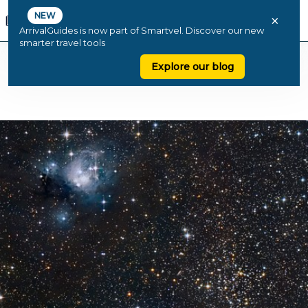
NEW
×
ArrivalGuides is now part of Smartvel. Discover our new
smarter travel tools
Explore our blog