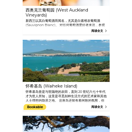
西奥克兰葡萄园 (West Auckland
Vineyards)
新西兰以其白葡萄酒而闻名，尤其是白索维农葡萄酒
(Sauvignon Blanc)。 对任何葡萄酒爱好者来说，参观
奥克兰的几个最负盛名的葡萄园绝对是一大享受。 他们
阅读全文
还会为您运送您在旅途中购买的任何葡萄酒，收取的费用
也很合理。
怀希基岛 (Waiheke Island)
怀希基岛曾是与世隔绝的农田，直到 20 世纪六七十年代
才为世人所知，这里是寻觅别种生活方式的艺术家和其他
人士理想的隐居之地。 这座岛还留有着闲散的氛围，但
现在正日益成为许多葡萄酒制造商、橄榄种植者和乘渡轮
Bookable
阅读全文
前往奥克兰市中心的白领高管们共同的家园。 新西兰一
些最好的红葡萄酒就来自怀希基岛，这里炎热干燥的夏季
和石质土壤为葡萄生长提供了理想的条件。 有关详情，
请访问该岛的网站。