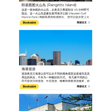
郎基图图火山岛 (Rangitito Island)
这是一座休眠的火山岛，从奥克兰乘渡轮仅 45 分钟即可
抵达。这一火山岛是豪拉基湾海洋公园 (Hauraki Gulf
Marine Park) 绚丽风景的组成部分。 您可以徒步登上火
山顶，或漫步穿越郁郁葱葱的山脚。 只能乘渡轮（奥克
Bookable
阅读全文
兰福乐斯海港巡游 (Fullers Auckland Harbour
Cruises)）抵达。 请务必及时查看渡轮时间表以了解自己
的出发时间。
海港巡游
巡游奥克兰海港让您可以从不同的视角观赏这座城市及其
周边的风光，不失为一种极好的方式。 有几家不同的公
司可提供日间巡游、午后巡游、晚餐和彻夜巡游服务，价
格也很多元化： 逃离小岛之游 (Island Escape Cruises)
Bookable
阅读全文
电话： +64 9 358 1717 网页：
www.islandescape.co.nz 奥克兰福乐斯海港巡游和渡
轮服务 (Fullers Auckland Harbour Cruises and Ferry
Services) 地址： 奥克兰 Ferry 大厦 电话： +64 9 367
9111 网页： www.fullers.co.nz 360 Discovery 电话：
+64 9 307 8005，或 0800 888 006（新西兰境内） 网
页： www.360discovery.co.nz