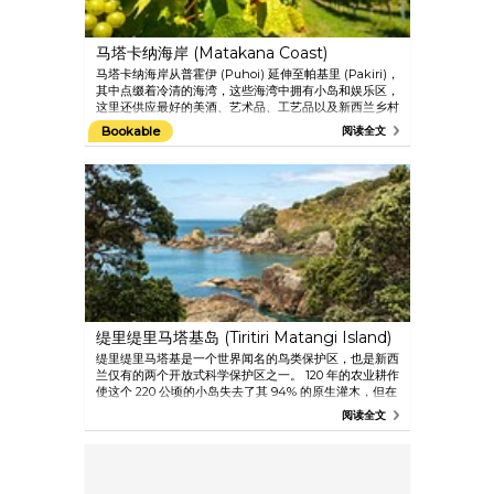
马塔卡纳海岸 (Matakana Coast)
马塔卡纳海岸从普霍伊 (Puhoi) 延伸至帕基里 (Pakiri)，
其中点缀着冷清的海湾，这些海湾中拥有小岛和娱乐区，
这里还供应最好的美酒、艺术品、工艺品以及新西兰乡村
地区的旅游景点。只需从奥克兰北部驱车一小时即可享受
Bookable
阅读全文
这一切。 马塔卡纳还旨在成为新西兰第一个“慢食”城镇。
缇里缇里马塔基岛 (Tiritiri Matangi Island)
缇里缇里马塔基是一个世界闻名的鸟类保护区，也是新西
兰仅有的两个开放式科学保护区之一。 120 年的农业耕作
使这个 220 公顷的小岛失去了其 94% 的原生灌木，但在
1984 和 1994 年之间，志愿者种植了 250,000 至 300,000
阅读全文
棵树。 该岛现在的森林覆盖率达 60%，剩下的 40% 被
指定为供南秧鸟 (takahe) 等稀有物种栖息的绿地。