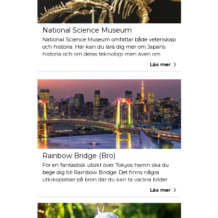
av spännande aktiviteter för alla åldrar.
National Science Museum
National Science Museum omfattar både vetenskap
och historia. Här kan du lära dig mer om Japans
historia och om deras teknologi men även om
jordens historia. Dinosaurieutställningen är speciellt
Läs mer
populär bland barnen. Du bör heller inte missa
teatern med 360 graders vinkel.
Rainbow Bridge (Bro)
För en fantastisk utsikt över Tokyos hamn ska du
bege dig till Rainbow Bridge. Det finns några
utkiksplatser på bron där du kan ta vackra bilder.
Under nattetid lyser bron upp med färgglada
Läs mer
lampor - mycket romantiskt. Glöm dock inte
kameran!