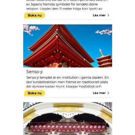
av Japans främsta symboler för landets större
religion. Upplev den 11 meter höga torii (port) av
cypressträd innan du fridfullt vandrar längs
Boka nu
Läs mer
slingrande stigar till den underbara inre
byggnaden.
Senso-ji
Senso-ji templet är en institution i gamla staden. En
stor turistattraktion men främst en traditionell plats
där dyrkare kastar mynt, klappar högtidligt och
bugar inför en bild av Kannon, Gudinnan av
Boka nu
Läs mer
medkänsla.