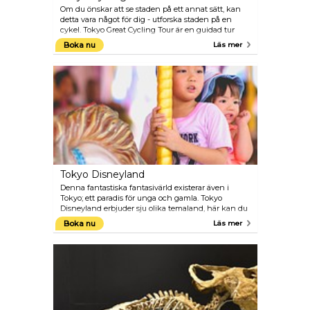
Om du önskar att se staden på ett annat sätt, kan
detta vara något för dig - utforska staden på en
cykel. Tokyo Great Cycling Tour är en guidad tur
som tar dig till de stora turistattraktionerna i Tokyo.
Boka nu
Läs mer
Detta kommer definitivt att vara ett roligt sätt att se
Tokyo.
Tokyo Disneyland
Denna fantastiska fantasivärld existerar även i
Tokyo; ett paradis för unga och gamla. Tokyo
Disneyland erbjuder sju olika temaland, här kan du
t.ex. njuta av Äventyrslandet där du kan åka på en
Boka nu
Läs mer
djungelkryssning eller varför inte utforska Western
och åka på berg-och dalbanan som kallas Mine
Train (Gruvtåg). Sen finns fantasilandet där du kan
vandra runt i Askungens och prisens slott och möta
andra kända Disney figurer. Men det tar inte slut
här, det finns ett ytterligare område som kallas för
Tokyo DisneySea som ligger i Tokyo Disney Resort.
Även här erbjuds det sju temaområden med massor