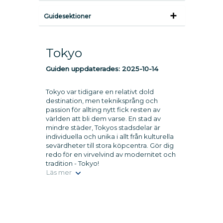
Guidesektioner
Tokyo
Guiden uppdaterades:
2025-10-14
Tokyo var tidigare en relativt dold
destination, men tekniksprång och
passion för allting nytt fick resten av
världen att bli dem varse. En stad av
mindre städer, Tokyos stadsdelar är
individuella och unika i allt från kulturella
sevärdheter till stora köpcentra. Gör dig
redo för en virvelvind av modernitet och
tradition - Tokyo!
Läs mer