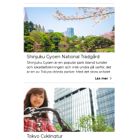
panoramautsikt.
Shinjuku Gyoen National Trädgård
Shinjuku Gyoen är en populär park bland turister
och lokalbefolkningen och inte undra på varför, det
är en av Tokyos största parker. Med det stora antalet
vackra körsbärsträd och det fantastiska växthuset
Läs mer
med tropiska och subtropiska blommor är denna
traditionella japanska trädgård den ultimata platsen
för avkoppling.
Tokyo Cyklingtur