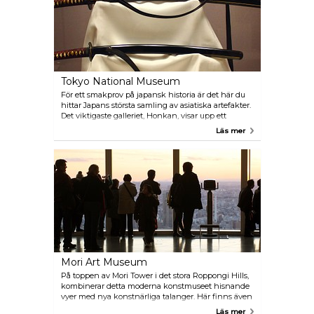
Tokyo National Museum
För ett smakprov på japansk historia är det här du
hittar Japans största samling av asiatiska artefakter.
Det viktigaste galleriet, Honkan, visar upp ett
imponerande urval av svärd, masker,
Läs mer
träblocksskrifter och kimonos, medan andra
nyckelfigurer inkluderar 600-tals sittande Buddhor i
brons i Horyu-ji Homotusukan.
Mori Art Museum
På toppen av Mori Tower i det stora Roppongi Hills,
kombinerar detta moderna konstmuseet hisnande
vyer med nya konstnärliga talanger. Här finns även
bar, café och observationsdäck med
Läs mer