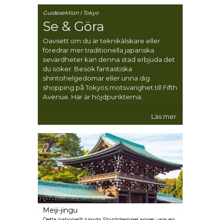
Guidesektion I Tokyo
Se & Göra
Oavsett om du är teknikälskare eller
föredrar mer traditionella japanska
sevärdheter kan denna stad erbjuda det
du söker. Besök fantastiska
shintohelgedomar eller unna dig
shopping på Tokyos motsvarighet till Fifth
Avenue. Här är höjdpunkterna:
Läs mer
Meiji-jingu
Detta nationellt kända Shintotempel anses vara en