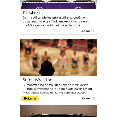
Kabuki-za
Denna stiliserade teaterföreställning består av
utstuderad koreografi och make-up kombinerat
med färggrann traditionell nagautamusik.
Styckena är dramatiska och spännande, men på
Läs mer
1600-talet var kvinnliga Kabuki-artister förbjudna så
män spelar rollerna som båda könen.
Sumo Wrestling
Sumobrottning är möjligen Japans mest kända
kulturella evenemang, du skulle vara galen om du
missar detta spektakel. Sumo dateras 2 000 år
tillbaka i tiden och är Japans nationalsport, som
Boka nu
Läs mer
sådan kombinerar den religiösa, atletiska och
traditionella inslag.