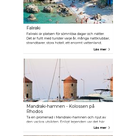
Faliraki
Faliraki är platsen för sömnlösa dagar och nätter.
Det är fullt med turister varje år, många nattklubbar,
strandbarer, stora hotell, ett enormt vattenland,
bungyjumping, tennisbanor och fantastiska
Läs mer
stränder. En fullständigt annorlunda livsstil bara 12
km från stadens centrum. Ta bussen från Nea
Agora i Mandraki.
Mandraki-hamnen - Kolossen på
Rhodos
Ta en promenad i Mandraki-hamnen och njut av
den vackra utsikten. Enligt legenden var det här
den berömda Kolossen på Rhodos restes. Statyn är
Läs mer
en bronsjätte på 34 meter och räknas till ett av
världens sju underverk.