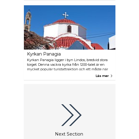
Lindos eller ta en avkopplande dagskryssning i
Rhodian Bays.
Kyrkan Panagia
Kyrkan Panagia ligger i byn Lindos, bredvid stora
torget. Denna vackra kyrka från 1200-talet är en
mycket populär turistattraktion och ett måste när
man besöker Rhodos. Den har vitkalkade väggar,
Läs mer
tegeltak och är omgiven av höga murar och har en
liten innergård.
Next Section