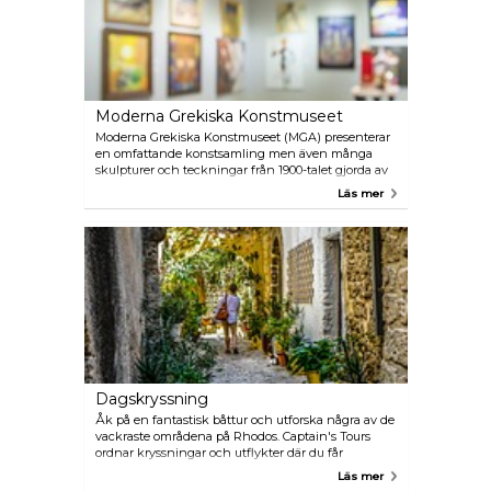
Moderna Grekiska Konstmuseet
Moderna Grekiska Konstmuseet (MGA) presenterar
en omfattande konstsamling men även många
skulpturer och teckningar från 1900-talet gjorda av
grekiska konstnärer. MGA består av tre byggnader
Läs mer
med modern konst från kända grekiska artister
som Maleas, Bouzianis, Kontoglou, Theofilos,
Vassiliou och Hadzikyriakos-Gikas.
Dagskryssning
Åk på en fantastisk båttur och utforska några av de
vackraste områdena på Rhodos. Captain's Tours
ordnar kryssningar och utflykter där du får
chansen att njuta några av de mest berömda
Läs mer
sevärdheterna, som t.ex.den vackra kusten av