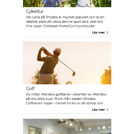
Cykeltur
Att cykla på Rhodos är mycket populärt och är en
idealisk plats att utöva denna sport tack vare öns
fina vägar. Företaget RodosCycling erbjuder
cykelutflykter runt Rhodos. Här får du chansen att
Läs mer
besöka alla arkeologiska platser och lära dig mera
om öns historia. På denna tur kommer du även att
få upptäcka Greklands vackra natur och smaka på
grekiska traditionella delikatesser. De erfarna
guiderna kommer att dela med sig av sin kunskap
om ön och ta hand om din säkerhet.
Golf
Du hittar Afandou golfbana i utkanten av Afandou
på öns östra kust, 19 km från staden Rhodos.
Golfbanan ligger i närhet till en av de största och
vackraste stränderna på ön som heter Afandou
Läs mer
beach. Här erbjuds det 18 hål och alla de praktiska
faciliteter du kommer att behöva för att spela golf.