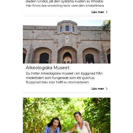
staden Lindos, på den sydöstra kusten av Rhodos.
Här finns bra snorkling tack vare den kristallklara
blå vattnet och är en bra plats för sol och bad. Det
Läs mer
finns två stränder där du kan koppla av och njuta
av den fina sanden och av det grunda vattnet. Det
är på den stora stranden som du hittar solstolar,
parasoller, toaletter och ett kafé.
Arkeologiska Museet
Du hittar Arkeologiska museet i en byggnad från
medeltiden som fungerade som ett sjukhus.
Byggnad blev klar 1489 av stormästaren
d'Aubusson och är fortfarande i perfekt skick. Här
Läs mer
kan du njuta av intressanta fynd från alla perioder
av öns historia i en tvåvåningsbyggnad.