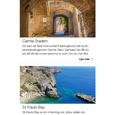
Gamla Staden
Du kan se flera monument bara genom att ta en
promenad genom Gamla Stan. Känslan du får av
att gå på de smala gatorna är som om du har åkt
tillbaka i tiden till ett annat århundrade. Till en
Läs mer
annorlunda och mer romantisk tidsålder.
St Pauls Bay
St Pauls Bay är en charmig vik, strax söder om