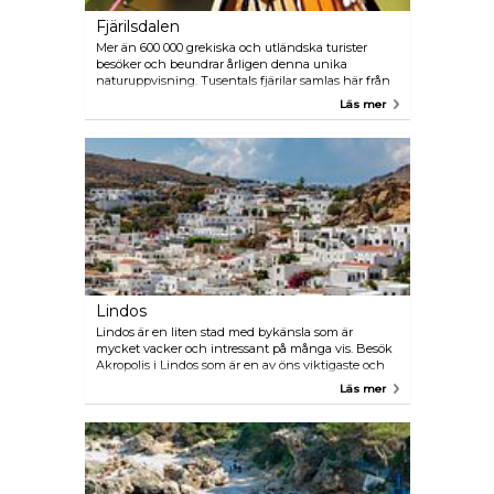
Fjärilsdalen
Mer än 600 000 grekiska och utländska turister
besöker och beundrar årligen denna unika
naturuppvisning. Tusentals fjärilar samlas här från
juli till september för att söka svalka och fuktighet.
Läs mer
Dalen liggen 26 km från stadens centrum.
Lindos
Lindos är en liten stad med bykänsla som är
mycket vacker och intressant på många vis. Besök
Akropolis i Lindos som är en av öns viktigaste och
mest imponerande arkeologiska platser. Bussen
Läs mer
avgår från Nea Agora i Mandraki.