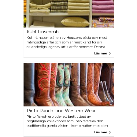
Kuhl-Linscomb
Kuhl-Linscomb är en av Houstons bästa och mest
mångsidiga affär och som är mest känd för sin
oklanderliga lager av artiklar för hemmet. Denna
fem-byggnadskomplex är ett måste och rymmer
Läs mer
allt från smycken, böcker, möbler, belysning,
mattor, sängkläder och hemtillbehör till bad och
skönhetsprodukter och så mycket mer.
Pinto Ranch Fine Western Wear
Pinto Ranch erbjuder ett brett utbud av
högklassiga kollektioner som inspirerats av den
traditionella gamla västen i kombination med den
moderna stilen. Här erbjuder man både herr- och
Läs mer
damkollektion, hattar, bälten, spännen, smycken