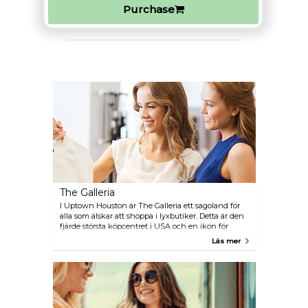
Purchase
The Galleria
I Uptown Houston är The Galleria ett sagoland för
alla som älskar att shoppa i lyxbutiker. Detta är den
fjärde största köpcentret i USA och en ikon för
Houston detaljhandeln, kan skryta med en 375
Läs mer
butiker och restauranger, ishall, två hotell och tre
tornkontor.