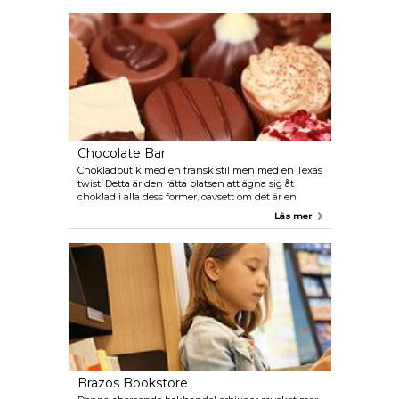
och handgjorda cowboystövlar.
Chocolate Bar
Chokladbutik med en fransk stil men med en Texas
twist. Detta är den rätta platsen att ägna sig åt
choklad i alla dess former, oavsett om det är en
godisbit, tårta, glass, eller någon annan form som
Läs mer
du kan tänka dig. Ett måste för alla som älskar
sötsaker.
Brazos Bookstore