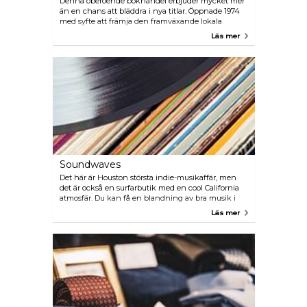
Denna oberoende bokhandel erbjuder mycket mer
än en chans att bläddra i nya titlar. Öppnade 1974
med syfte att främja den framväxande lokala
litterära scenen, Brazos erbjuder fortfarande
Läs mer
boksignering, författarmöten, samt bokklubb.
Soundwaves
Det här är Houston största indie-musikaffär, men
det är också en surfarbutik med en cool California
atmosfär. Du kan få en blandning av bra musik i
vinyl, flip-flops, affischer, en baddräkt och
Läs mer
surftillbehör.