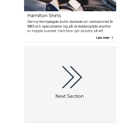
Hamilton Shirts
Denna familjeägda butik startade sin verksamhet år
1883 och specialiserar sig på skräddarsydda skjortor
av högsta kvalitet. Hamilton gör skjortor på ett
traditionellt sätt, tar mått på varje kund och där
Läs mer
varje plagg är klippt och syd till perfektion.
Next Section