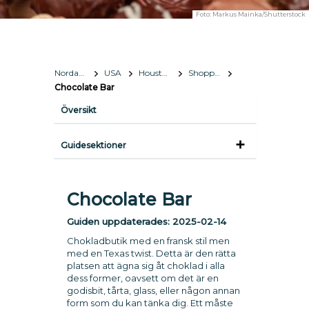
Foto:
Markus Mainka/Shutterstock
Nordamerika
USA
Houston, Texas
Shopping
Chocolate Bar
Översikt
Guidesektioner
Chocolate Bar
Guiden uppdaterades:
2025-02-14
Chokladbutik med en fransk stil men
med en Texas twist. Detta är den rätta
platsen att ägna sig åt choklad i alla
dess former, oavsett om det är en
godisbit, tårta, glass, eller någon annan
form som du kan tänka dig. Ett måste