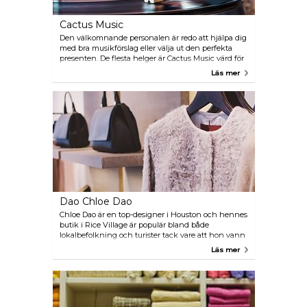
Cactus Music
Den välkomnande personalen är redo att hjälpa dig
med bra musikförslag eller välja ut den perfekta
presenten. De flesta helger är Cactus Music värd för
internationella och lokala band. Butiken är även
Läs mer
utrustad med böcker, t-shirts, affischer, DVD, diverse
souvenirer och konstverk.
Dao Chloe Dao
Chloe Dao är en top-designer i Houston och hennes
butik i Rice Village är populär bland både
lokalbefolkning och turister tack vare att hon vann
den andra säsongen av den berömda TV-show
Läs mer
"Project Runway". Förutom sin egen klädkollektion,
kan man även köpa accessoarer och skor.