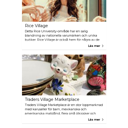
Rice Village
Detta Rice University-område har en salig
blandning av nationella varumärken och unika
butiker. Rice Village är också hem för några av de
bästa och mest varierade restaurangerna att äta på i
Läs mer
Houston.
Traders Village Marketplace
Traders Village Marketplace är en stor loppmarknad
med karuseller för barn, mexikanska och
amerikanska matstånd, flera små ölkiosker och
permanenta marknadsstånd som säljer konst,
Läs mer
möbler, kläder, hushållsartiklar, husdjur och andra
produkter.