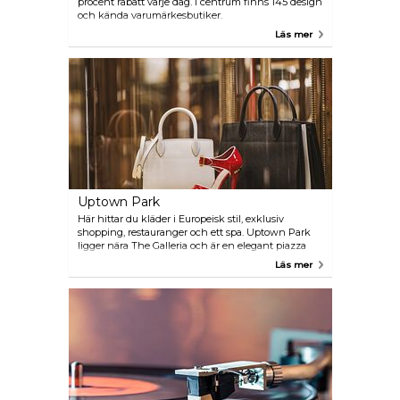
procent rabatt varje dag. I centrum finns 145 design
och kända varumärkesbutiker.
Läs mer
Uptown Park
Här hittar du kläder i Europeisk stil, exklusiv
shopping, restauranger och ett spa. Uptown Park
ligger nära The Galleria och är en elegant piazza
med italiensk stil och erbjuder shopping i
Läs mer
världsklass.