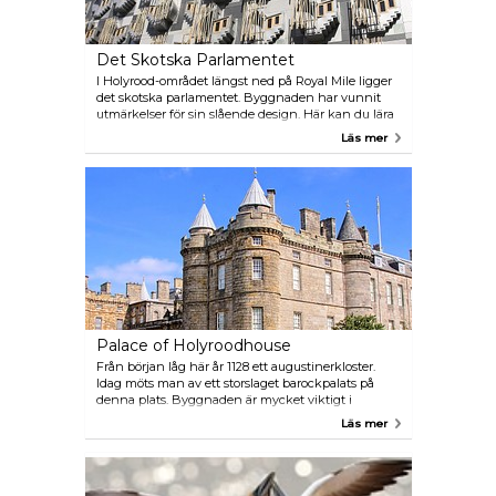
Det Skotska Parlamentet
I Holyrood-området längst ned på Royal Mile ligger
det skotska parlamentet. Byggnaden har vunnit
utmärkelser för sin slående design. Här kan du lära
dig om Skottlands politiska historia, titta på live
Läs mer
debatter och även förundras över den unika
arkitekturen. Om du vill se medlemmarna i det
skotska parlamentet debattera live rekommenderas
att man bokar i förväg.
Palace of Holyroodhouse
Från början låg här år 1128 ett augustinerkloster.
Idag möts man av ett storslaget barockpalats på
denna plats. Byggnaden är mycket viktigt i
Skottlands historia och under den årliga
Läs mer
Holyroodveckan under sommaren bor själva
drottningen av Storbritannien här.