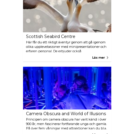
Scottish Seabird Centre
Här får du ett riktigt äventyr genom att gå igenom
olika upplevelsezoner med minipresentationer och
erfaren personal. De erbjuder också
säsongsbetonade båtturer och för barnen finns tre
Läs mer
akvarier och ett område speciellt för de små.
Camera Obscura and World of Illusions
Principen om camera obscura har varit känd i över
900 år, men fascinerar fortfarande unga och gamla.
På över fem våningar med attraktioner kan du bl.a.
krympa dig själv eller stig in i mörkerrummet och