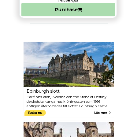
Price
€4,95
Purchase
Edinburgh slott
Här finns kronjuvelerna och the Stone of Destiny –
de skotska kungarnas kröningssten som 1996
äntligen återbördades till slottet. Edinburgh Castle
besöks varje år av en miljon människor. Även om
Boka nu
Läs mer
slottets historiska betydelse utgör den starkaste
dragningskraften finns en spektakulär bonuseffekt
– utsikten över Edinburgh.