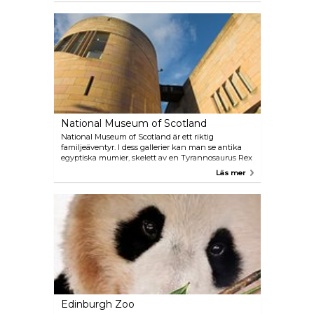
med en lugn promenad i Roslin Glen.
National Museum of Scotland
National Museum of Scotland är ett riktig
familjeäventyr. I dess gallerier kan man se antika
egyptiska mumier, skelett av en Tyrannosaurus Rex
och prover som samlats in av Charles Darwin. Se
Läs mer
deras hemsida för att veta vilken utställning som är
aktuell.
Edinburgh Zoo