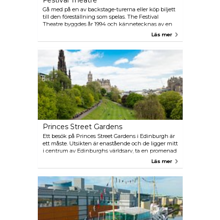
Festival Theatre
Gå med på en av backstage-turerna eller köp biljett
till den föreställning som spelas. The Festival
Theatre byggdes år 1994 och kännetecknas av en
front helt i glas. Här göms en teater med 1 900
Läs mer
sittplatser. Scenen är den största i Skottland och det
är ett av de ledande danshusen i världen.
Princes Street Gardens
Ett besök på Princes Street Gardens i Edinburgh är
ett måste. Utsikten är enastående och de ligger mitt
i centrum av Edinburghs världsarv, ta en promenad
eller, ännu bättre, hitta en bänk och njut av en
Läs mer
mysig picknick.