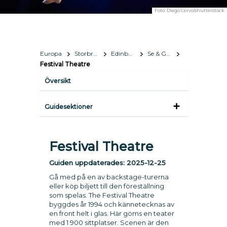
Foto:
Diego Cervo/shutterstock
Europa
Storbritannien
Edinburgh
Se & Göra
Festival Theatre
Översikt
Guidesektioner
Festival Theatre
Guiden uppdaterades:
2025-12-25
Gå med på en av backstage-turerna
eller köp biljett till den föreställning
som spelas. The Festival Theatre
byggdes år 1994 och kännetecknas av
en front helt i glas. Här göms en teater
med 1 900 sittplatser. Scenen är den