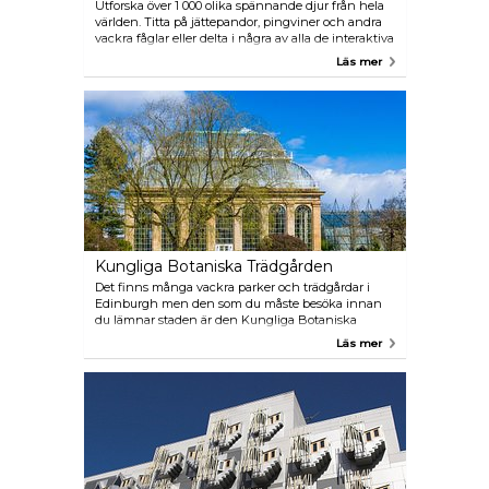
Utforska över 1 000 olika spännande djur från hela
världen. Titta på jättepandor, pingviner och andra
vackra fåglar eller delta i några av alla de interaktiva
händelser Edinburgh Zoo erbjuder. Missa inte
Läs mer
Edinburgh Zoo Gardens inne i parken med alla
sina vackra blommor och växter.
Kungliga Botaniska Trädgården
Det finns många vackra parker och trädgårdar i
Edinburgh men den som du måste besöka innan
du lämnar staden är den Kungliga Botaniska
Trädgården. Med sina 70 hektar vackra trädgårdar
Läs mer
är detta en av världens största samlingar av levande
växter.