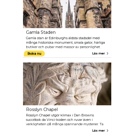
Gamla Staden
Gamla stan är Edinburghs äldsta stadsdel med
många historiska monument, smala gator, härliga
butiker och pubar med massor av personlighet.
Kullarna runt staden, strukturen och den långa
Boka nu
Läs mer
gågatan Royal Mile är inte som något du har sett
tidigare.
Rosslyn Chapel
Rosslyn Chapel utgör klimax i Dan Browns
succébok da Vinci-koden och ruvar även i
verkligheten på många spännande mysterier. Ta
del av spännande berättelser bakom Rosslyns
Läs mer
vackra och utsmyckade sniderier innan du avslutar