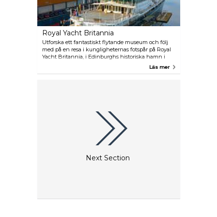
Royal Yacht Britannia
Utforska ett fantastiskt flytande museum och följ
med på en resa i kungligheternas fotspår på Royal
Yacht Britannia, i Edinburghs historiska hamn i
Leith. Med en audioguidning kan du få en inblick i
Läs mer
livet hos de brittiska kungligheterna innan du
avnjuter en kopp te på Royal Deck Tea Room.
Next Section