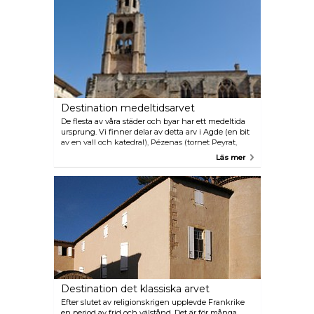
att arbeta på platser för restaurering av historiska
monument. En teater finns nu i Agde med en
rekvisitör som är utbildad på ”la Comédie Française”.
Andra yrken är relaterade till restaurering av arv
som förgyllningar i finguld, restaurering av
målningar, skapande och restaurering av
glasmålningar, restaurering av antika möbler och
bonader.
Destination medeltidsarvet
De flesta av våra städer och byar har ett medeltida
ursprung. Vi finner delar av detta arv i Agde (en bit
av en vall och katedral), Pézenas (tornet Peyrat,
porten Faugères), Vias (det gamla hemmet),
Läs mer
Castelnau de Guers (slottet), Saint-Thibéry
(klosterkyrka och kloster), de cirkulära byarna
Saint-Pons de Mauchiens, Caux, Nézignan l’Evêque
och Nizas. Kapellen Saint-Jean de Bourgogne,
Saint-Martin de la Garrigue, Saint-Martin de Conas
och Saint-Adrien d'Adissan vittnar om detta
förflutna, liksom de befästade kvarnarna i
Roquemengarde och Conas eller de målade taken i
hôtel de Brignac i Montagnac.
Destination det klassiska arvet
Efter slutet av religionskrigen upplevde Frankrike
en period av frid och välstånd. Det är för många