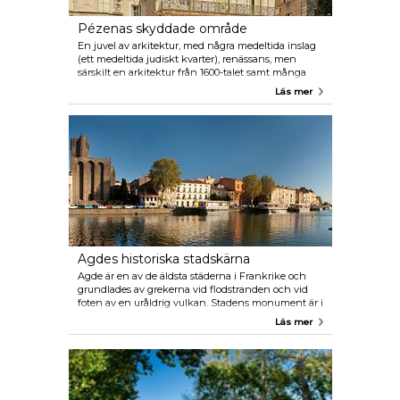
tornfalken endast sätter bo i Saint-Pons de
Mauchiens. I Bagnas skyddas 250 fågelarter:
Pézenas skyddade område
styltlöpare, ankor, flamingos, högrar, rovfåglar och
andra flyttfåglar...
En juvel av arkitektur, med några medeltida inslag
(ett medeltida judiskt kvarter), renässans, men
särskilt en arkitektur från 1600-talet samt många
palats, inbäddat i gator från forna tider. Det är en
Läs mer
stad hemsökt av spökena Molière, prinsen de Conti
och många andra, men som bebos av hantverkare,
artister, skådespelare. Tre teatrar fortsätter Molières
tradition men organiserar även moderna
framställningar och kulturella festivaler som
organiseras under hela året.
Agdes historiska stadskärna
Agde är en av de äldsta städerna i Frankrike och
grundlades av grekerna vid flodstranden och vid
foten av en uråldrig vulkan. Stadens monument är i
basalt: stadsmurarna, domkyrkan,
Läs mer
renässanspalatsen, gränderna, iskälla,trapporna och
portarna. Besöken kan göras på bestämda datum
eller på tidsbeställning för att upptäcka forntida
eller senare arv.