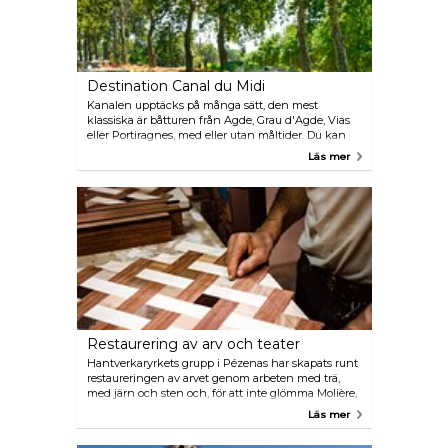
Destination Canal du Midi
Kanalen upptäcks på många sätt, den mest
klassiska är båtturen från Agde, Grau d'Agde, Vias
eller Portiragnes, med eller utan måltider. Du kan
också följa kanalen, på den gamla dragvägen med
Läs mer
cykel eller till fots på vissa delar. Vissa evenemang
organiseras på kanalen, som musikaliska
kryssningar. Slutligen kan du hyra en husbåt och
navigera på kanalen som du vill, eller sova i ett
gästrum på en båt.
Restaurering av arv och teater
Hantverkaryrkets grupp i Pézenas har skapats runt
restaureringen av arvet genom arbeten med trä,
med järn och sten och, för att inte glömma Molière,
teateryrkena. Restaureringstjänsterna gäller
Läs mer
huvudsakligen stenskärning, järnverk, finsnickeri
med hantverkare som utnyttjar kvalitetsmärken för