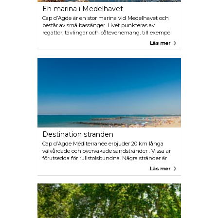
En marina i Medelhavet
Cap d’Agde är en stor marina vid Medelhavet och
består av små bassänger. Livet punkteras av
regattor, tävlingar och båtevenemang, till exempel
båtmässan Salon Nautique under hösten, 30
Läs mer
oktober till 3 november 2019. Här har vi även
högteknologisk utrustning i en bevarad miljö.
Marinan har 3 300 båtplatser för båtar med en
längd på mellan 6 och 35 meter. Hamnen i Cap
d’Agde har fått märkningen Pavillon Bleu
(miljömärkning som garanterar vattenkvaliteten)
och pilothamn för Odysseas verksamhet för hållbar
utveckling av båtliv. Detta har en inriktning på
ekoturism, flodbaserad turism och kultur.
Destination stranden
Cap d’Agde Méditerranée erbjuder 20 km långa
välvårdade och övervakade sandstränder . Vissa är
förutsedda för rullstolsbundna. Några stränder är
mer vilda, privata, andra är kantade med tallskog
Läs mer
eller tamariskträd. Flera inkvarteringar har ett direkt
tillträde till stranden. Vattnets temperatur är i
genomsnitt mellan 18 och 23° under sommaren. All
handel och tjänster finns i närheten av stränderna.
Semesterorten Cap d’Agde drar fördel av
utmärkelsen Famille Plus.