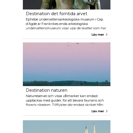
Destination det forntida arvet
Ephèbe undervattensarkeologiska museum i Cap
d’Agde är Frankrikes enda arkeologiska
undervattensmuseum visar upp de skatter som har
blivit uppslukade av floden, havet och dammarna i
Läs mer
Agde. De objekt som hittats på platsen, inklusive en
storartad samling bronsstatyer, visar på stadens
händelserika historia och charm. I Pinet, finns en
del av den gamla romerska vägen Via Domitia. Du
kan gå på den korta biten av vägen och titta på
skyltar med förklaringar. Delar av den gamla
fästningen i Aumes (gammal protohistorisk
boendemiljö) är synliga i den lilla kyrkan på torget.
Utgrävningar har påträffat en romersk villa i orten
Auribelle, inte långt från Pezenas. En sarkofag
hittades i Castelnau-de-Guers och en kopia finns på
rådhuset.
Destination naturen
Naturreservat och vissa våtmarker kan endast
upptäckas med guider, för att bevara faunans och
florans rikedom. Tillflykter där endast skriket från
fåglarna hörs. Med kikare, videokameror eller
Läs mer
kameror kan du njuta av ett sällsynt ögonblick. Om
du vill lära känna havsmiljön och upptäcka faunan
och floran, finns det flera möjligheter: dykning från
5 år, ekologisk upptäckt i katamaran, utflykter till
havs, underhavsvägar... För de som älskar skogen