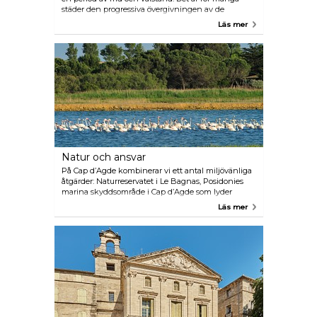
städer den progressiva övergivningen av de
medeltida vallarna och utbyggnaden av städer,
Läs mer
utvecklingen av promenadvägar och avenyer De
medeltida marknaderna i Pézenas och Montagnac
är fortfarande mycket populära och de här
städernas rikedom återspeglas i de många palatsen
som vi fortfarande kan se idag. Agde upplevde ett
liknande uppsving och dess palats är byggda i
basalt precis som i Vias och Portiragnes. Kyrkorna
smyckas med retabler (Pomerols, Pézenas) och
möbler. Genom guidade turer eller med en gratis
ritning och ljudtext kan du upptäcka dessa
rikedomar.
Natur och ansvar
På Cap d’Agde kombinerar vi ett antal miljövänliga
åtgärder: Naturreservatet i Le Bagnas, Posidonies
marina skyddsområde i Cap d’Agde som lyder
under programmet Natura 2000, strandskydd,
Läs mer
promenadvägar i naturen och ett nätverk av
cykelvägar. Vår plan för strandkvalitet garanterar att
Cap d’Agdes bad- och kustvatten är rena.
Grannarna Vias och Portiragnes, Pézenas och
Saint-Pons de Mauchiens strävar på samma sätt för
att bevara hotade arter och våtmarker. Med
våtmarken Grande Maïre i Portiragnes eller
naturreservatet Roque-Haute mellan Agde och
Béziers. Visste du att fladdermöss har ett
skyddsområde Natura 2000 i Pézenas och att