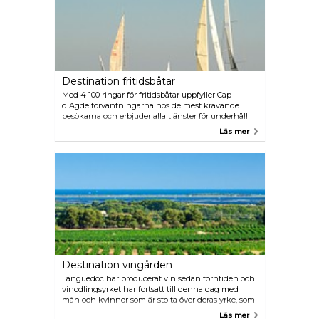
väntar klätterbanor bland träd med höjder från 1 m
till 15 m. Tre attraktioner finns tillgängliga.
Destination fritidsbåtar
Med 4 100 ringar för fritidsbåtar uppfyller Cap
d'Agde förväntningarna hos de mest krävande
besökarna och erbjuder alla tjänster för underhåll
av båten. En torrhamn finns också tillgänglig.
Läs mer
Under höstens båtmässa kan du köpa eller sälja din
båt. Om du bara vill dra ut till havet kan du hyra
fritidsbåtar som tillhör båtägare som är medlemmar
i klubbar eller föreningar och gör att du kan
uppleva vackra stunder ute på Medelhavet.
Destination vingården
Languedoc har producerat vin sedan forntiden och
vinodlingsyrket har fortsatt till denna dag med
män och kvinnor som är stolta över deras yrke, som
också är deras passion. Träffa dem på deras
Läs mer