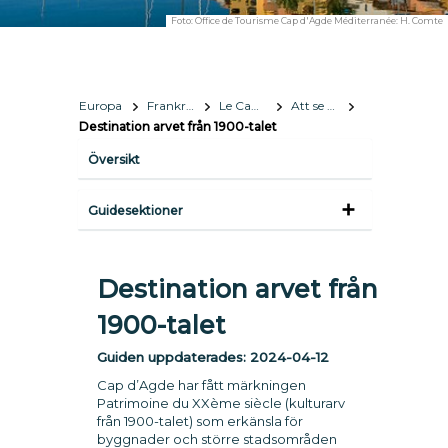
Foto:
Office de Tourisme Cap d'Agde Méditerranée: H. Comte
Europa
Frankrike
Le Cap d'Agde Méditerranée
Att se och göra
Destination arvet från 1900-talet
Översikt
Guidesektioner
Destination arvet från
1900-talet
Guiden uppdaterades:
2024-04-12
Cap d’Agde har fått märkningen
Patrimoine du XXème siècle (kulturarv
från 1900-talet) som erkänsla för
byggnader och större stadsområden