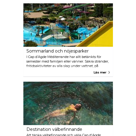
vinkällare och vingårdar som välkomnar dig under
hela året. Vinocap är södra Frankrikes största
vinturismmässa under bar himmel och äger rum
under veckoslutet kring Kristi himmelsfärdsdag,
från 10 till 12 maj 2018 på kajerna i Cap d'Agde.
Under sommarfestivalerna i Pézenas kan du
upptäcka viner från AOC Pézenas på
fredagskvällarna, från slutet av juni till slutet av
augusti, en festlig friluftsatmosfär.
Sommarland och nöjesparker
I Cap d’Agde Méditerranée har allt betänkts för
semester med familjen eller vänner. Säkra stränder,
fritidsaktiviteter av alla slag under vattnet, på
vattnet, i träden, på cykelvägarna, på och längs
Läs mer
Canal du Midi, i skogen och i luften Här följer några
av dem: Europark, Aqualand, Dino-Land, Cactus
Park, Forêt d’Acrobates, Agd’Aventures, Azimut
Aventure…. Strandklubbar, animeringstjänster på
hotellen gör att alla kan njuta av sin semester och
speciellt barnen. På kvällen möts unga och gamla
på ett kringresande tivoli eller under byfestivalerna.
Unga människor kan njuta av nattlivet, barer och
nattklubbar, många i Cap d'Agde Méditerranée.
Destination välbefinnande
Att tänka välbefinnande och välja Cap d'Agde