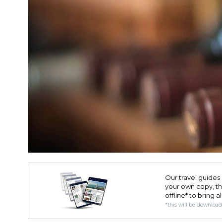
Our travel guides 
your own copy, the 
offline* to bring a
*this will be downloa