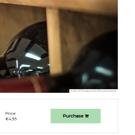
Foto:
M-Production/Shutterstock
Price
Purchase
€4,95