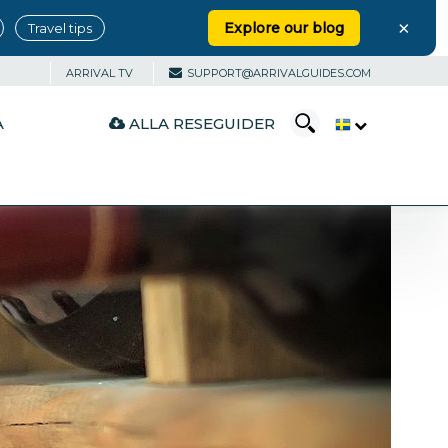
×
Explore our blog
Travel tips
ARRIVAL TV
SUPPORT@ARRIVALGUIDES.COM
ALLA RESEGUIDER
A