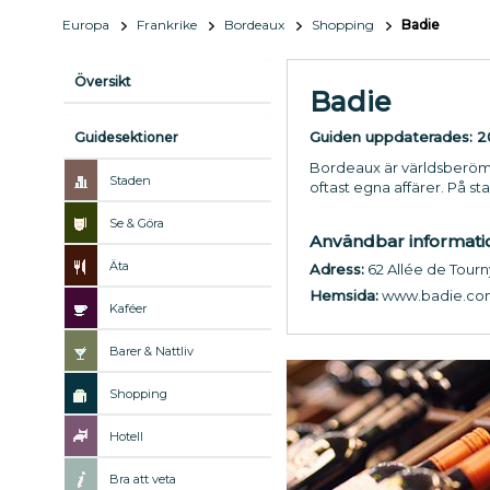
Europa
Frankrike
Bordeaux
Shopping
Badie
Översikt
Badie
Guiden uppdaterades:
2
Guidesektioner
Bordeaux är världsberömt 
Staden
oftast egna affärer. På s
Se & Göra
Användbar informati
Äta
Adress:
62 Allée de Tour
Hemsida:
www.badie.co
Kaféer
Barer & Nattliv
Shopping
Hotell
Bra att veta