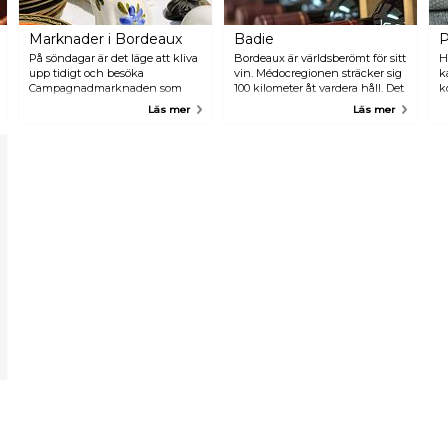
Marknader i Bordeaux
Badie
P
På söndagar är det läge att kliva
Bordeaux är världsberömt för sitt
H
upp tidigt och besöka
vin. Médocregionen sträcker sig
k
Campagnadmarknaden som
100 kilometer åt vardera håll. Det
k
ligger vid Garonnefloden. Här
finns mer än 100 vinslott att
v
Läs mer
Läs mer
finns allt från hemgjorda
besöka och de har oftast egna
syltburkar till målningar av
affärer. På stadens gator och
lokala konstnärer. På lördagar är
torg finns gott om vinbutiker.
det marknad vid Saint Michel.
En av de äldsta och mer
Här säljs second hand-kläder,
populära vinbutikerna är Badie.
kryddor och grönsaker.