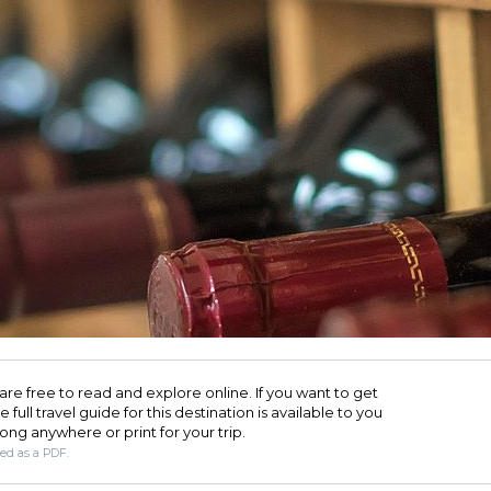
are free to read and explore online. If you want to get
full travel guide for this destination is available to you
long anywhere or print for your trip.​
ded as a PDF.