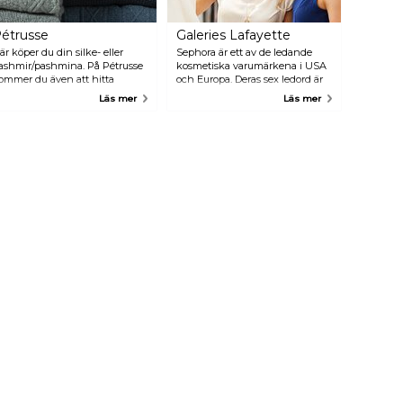
étrusse
Galeries Lafayette
är köper du din silke- eller
Sephora är ett av de ledande
ashmir/pashmina. På Pétrusse
kosmetiska varumärkena i USA
ommer du även att hitta
och Europa. Deras sex ledord är
ackra handgjorda schalar.
erfarenhet, frihet, information,
Läs mer
Läs mer
val, service och garanti. Oavsett
vad du letar efter, så har de det
och mer!