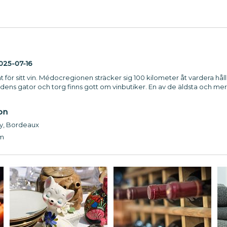
025-07-16
för sitt vin. Médocregionen sträcker sig 100 kilometer åt vardera håll.
tadens gator och torg finns gott om vinbutiker. En av de äldsta och me
on
ny, Bordeaux
m