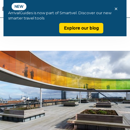
NEW
×
ArrivalGuides is now part of Smartvel. Discover our new
smarter travel tools
Explore our blog