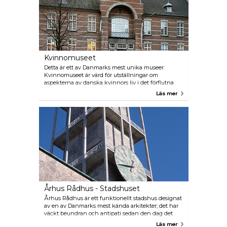
Kvinnomuseet
Detta är ett av Danmarks mest unika museer.
Kvinnomuseet är värd för utställningar om
aspekterna av danska kvinnors liv i det förflutna
och nuet. Museets permanenta utställning handlar
Läs mer
om skillnaderna i pojkars och flickors livserfarenhet
under de senaste 150 åren.
Århus Rådhus - Stadshuset
Århus Rådhus är ett funktionellt stadshus designat
av en av Danmarks mest kända arkitekter; det har
väckt beundran och antipati sedan den dag det
stod klart 1941. Du kan vandra runt gratis, men en
Läs mer