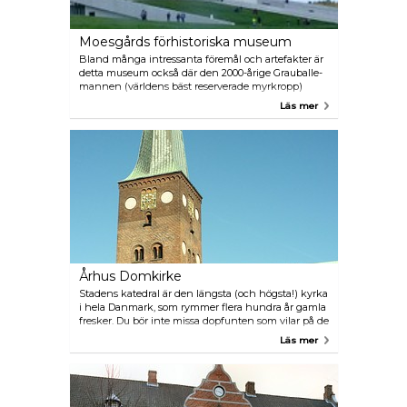
Moesgårds förhistoriska museum
Bland många intressanta föremål och artefakter är
detta museum också där den 2000-årige Grauballe-
mannen (världens bäst reserverade myrkropp)
finns. Han hittades så välskött att forskare till och
Läs mer
med upptäckte att han hade ätit gröt till frukost
den dagen han offrades.
Århus Domkirke
Stadens katedral är den längsta (och högsta!) kyrka
i hela Danmark, som rymmer flera hundra år gamla
fresker. Du bör inte missa dopfunten som vilar på de
fyra evangelisterna med sina mänskliga kroppar
Läs mer
kronade med symboliska djurhuvuden.