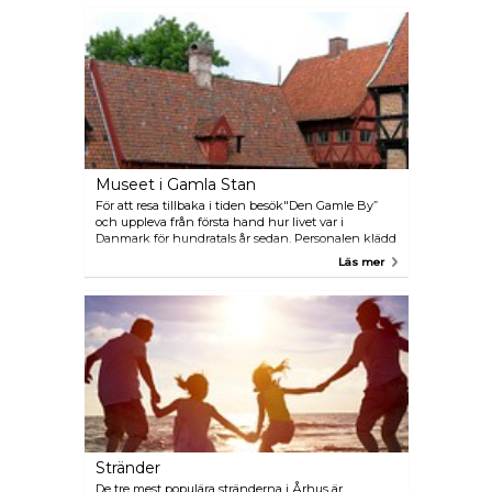
variera beroende på vecka.
Museet i Gamla Stan
För att resa tillbaka i tiden besök"Den Gamle By”
och uppleva från första hand hur livet var i
Danmark för hundratals år sedan. Personalen klädd
i kostymer kan visa dig runt detta unika
Läs mer
friluftsmuseum med stadsbyggnader samlade och
räddade från rivning över hela landet.
Stränder
De tre mest populära stränderna i Århus är