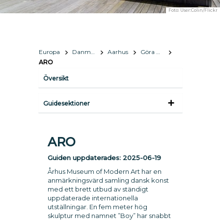
Foto:
User:Colin/Flickr
Europa
Danmark
Aarhus
Göra & Se
ARO
Översikt
Guidesektioner
ARO
Guiden uppdaterades:
2025-06-19
Århus Museum of Modern Art har en
anmärkningsvärd samling dansk konst
med ett brett utbud av ständigt
uppdaterade internationella
utställningar. En fem meter hög
skulptur med namnet ”Boy” har snabbt