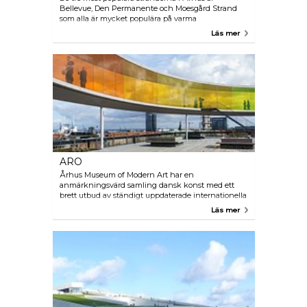
Bellevue, Den Permanente och Moesgård Strand
som alla är mycket populära på varma
sommardagar, men också fantastiska för en trevlig
Läs mer
promenad i frisk luft med en underbar utsikt. Du
kan enkelt nå några av stränderna med cykel.
ARO
Århus Museum of Modern Art har en
anmärkningsvärd samling dansk konst med ett
brett utbud av ständigt uppdaterade internationella
utställningar. En fem meter hög skulptur med
Läs mer
namnet ”Boy” har snabbt blivit museets landmärke,
och så har den nyligen invigda gångvägen ”Your
Rainbow Panorama” (50 meter över gatunivå), med
fantastisk utsikt över staden genom flerfärgat glas.