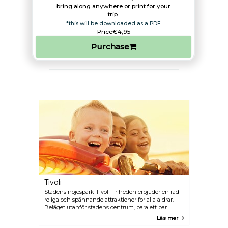
bring along anywhere or print for your
trip.​
*this will be downloaded as a PDF.
Price
€4,95
Purchase
Tivoli
Stadens nöjespark Tivoli Friheden erbjuder en rad
roliga och spännande attraktioner för alla åldrar.
Beläget utanför stadens centrum, bara ett par
kilometer söderut, Tivoli Friheden har ett läge mitt i
Läs mer
frodig skogsgrönska. Tänk på att öppettiderna kan