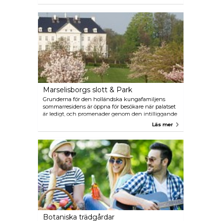
guidad tur rekommenderas starkt. AarhusGuides:
Marselisborgs slott & Park
Grunderna för den holländska kungafamiljens
sommarresidens är öppna för besökare när palatset
är ledigt, och promenader genom den intilliggande
parken och den engelska trädgården är gratis. En
Läs mer
utan tvekan ännu mer tilltalande attraktion ligger
strax söderut härifrån - en park befolkad av tama
rådjur som ivrigt accepterar godis från och
interagerar med besökare.
Botaniska trädgårdar