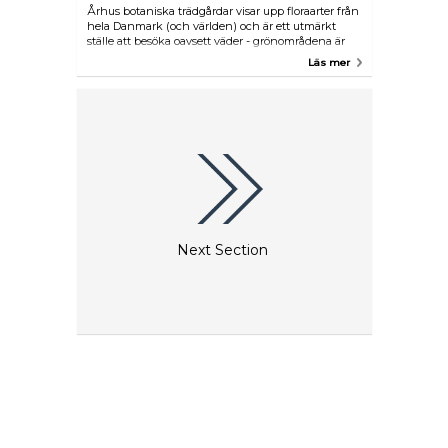
Århus botaniska trädgårdar visar upp floraarter från
hela Danmark (och världen) och är ett utmärkt
ställe att besöka oavsett väder - grönområdena är
bra för en picknick eller en grill under sommaren,
Läs mer
och de täckta växthusen ger en välkommen paus
från elementen under resten av året.
Next Section