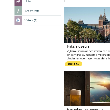
Hotell
Bra att veta
Videos (2)
Rijksmuseum
Rijksmuseum är det största och 
en samling av nästan 1 miljon ob
Under renoveringen visas det allr
Wing som en del av de Mästerver
Boka nu
renoveringar, har nu Rijksmuseu
med en helt fräsch layout. Endas
sitt ursprungliga galleri!
Heineken Experience