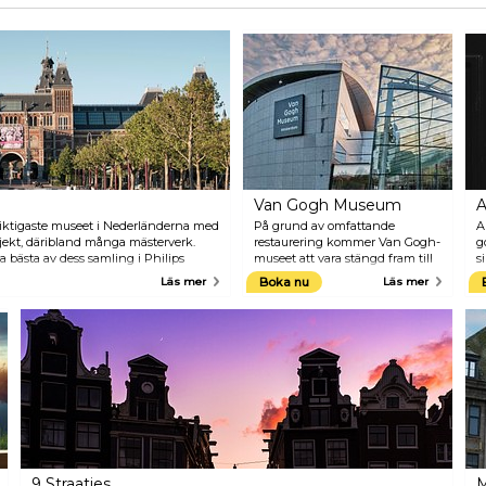
Van Gogh Museum
A
viktigaste museet i Nederländerna med
På grund av omfattande
A
jekt, däribland många mästerverk.
restaurering kommer Van Gogh-
g
a bästa av dess samling i Philips
museet att vara stängd fram till
s
ken. Efter år av omfattande
slutet av april 2013. Eftersom
a
Läs mer
Boka nu
Läs mer
m öppnat sina dörrar för allmänheten
museet lockar över en och en
e
t Rembrandts "Nattvakten" återgår till
halv miljon besökare varje år,
k
har Eremitaget Amsterdam fått
f
rollen att att visa en stor del av
f
samlingen. Den 1 maj kommer
s
Van Gogh-museet återigen
g
öppna sina dörrar på sin
d
sedvanliga plats på
d
Museumplein, och firar sin
d
öppning med utställningen
d
"Van Gogh i Arbete".
9 Straatjes
M