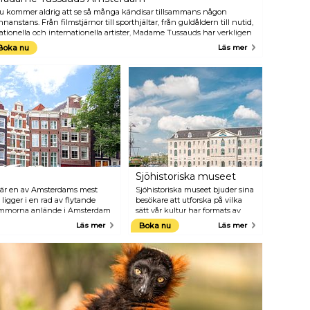
u kommer aldrig att se så många kändisar tillsammans någon
nnanstans. Från filmstjärnor till sporthjältar, från guldåldern till nutid,
ationella och internationella artister, Madame Tussauds har verkligen
ågot för alla. Vem skulle du vilja träffa? Letar du efter något mer att
Boka nu
Läs mer
öra för att fylla din dag i Amsterdam? Boka då en kombinationsbiljett
ed ett besök på The Amsterdam Dungeon.
Sjöhistoriska museet
är en av Amsterdams mest
Sjöhistoriska museet bjuder sina
ligger i en rad av flytande
besökare att utforska på vilka
blommorna anlände i Amsterdam
sätt vår kultur har formats av
å blomstermarknaden hittar du
havet. Detta kan ses och
Läs mer
Boka nu
Läs mer
r eller som lökar att plantera
upplevas under de förklarande,
 att ta med dig ut ur landet,
stimulerande och inspirerande
pel på paketet så att du inte
utställningarna och
föreställningarna. Byggnaden
har nyligen renoverats och
moderniserats, nu gården är nu
täckt av ett glastak. De öppna
ytorna gör att du lätt hittar din