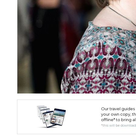
Our travel guides 
your own copy, the 
offline* to bring a
*this will be downloa