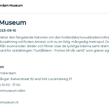
erdam Museum
 Museum
025-09-10
ar den fängslande historien om den holländska huvudstadens tillvä
en bosättning vid floden Amstel, och nu en livlig, mångsidig metropol.
 från svunna tider. Bilder och filmer visar de lyckliga tiderna samt 
 för utställningen "Guldåldern - Porten till vår värld", som gräver si
on
 Amsterdam
gångar: Kalverstraat 92 and Sint Luciënsteeg 27.
 10:00 - 17:00
mmuseum.nl/en
mmuseum.nl