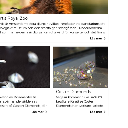
väg till utställningar,
attraktioner, restaurangen,
presentaffären och terrassen vid
vattnet. Naturligtvis kommer
rtis Royal Zoo
kopian av det holländska
Ostindiska kompaniet-skeppet
rtis är Amsterdams stora djurpark vilket innefattar ett planetarium, ett
"Amsterdam" att ligga vid
oologiskt museum och den största fjärilsträdgården i Nederländerna.
bryggan igen.
å sommarhelgerna är djurparken ofta värd för konserter och det finns
lltid några speciella aktiviteter på programmet. Exempel på dessa är en
Läs mer
akom-kulisserna-tur eller gratis guidade turer.
Coster Diamonds
mvandlas rådiamanter till
Varje år kommer cirka 340 000
den spännande världen av
besökare för att se Coster
cessen på Gassan Diamonds, där
Diamonds hantverkare i arbete.
ner väcks till liv. Gassan
Costers tillmötesgående personal
Läs mer
Läs mer
esök på här ger också en unik
håller gratis guidade turer som
 en briljant present till dig
visar processen hur man skär
ns till hands för att placera din
och polerar diamanter. Turerna
cke eller så kan du välja en
hålls på mer än 24 olika språk.