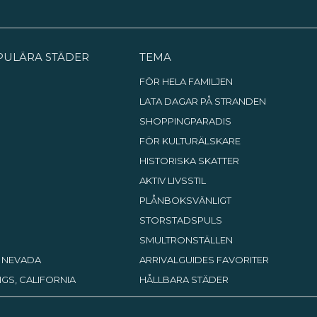
händer när du kysser någon,
hur blixtar och satelliter
fungerar och mycket mer. Med
andra ord, är en dag på NEMO är
en ganska smart sak att göra!
PULÄRA STÄDER
TEMA
FÖR HELA FAMILJEN
LATA DAGAR PÅ STRANDEN
SHOPPINGPARADIS
FÖR KULTURÄLSKARE
HISTORISKA SKATTER
AKTIV LIVSSTIL
PLÅNBOKSVÄNLIGT
STORSTADSPULS
SMULTRONSTÄLLEN
, NEVADA
ARRIVALGUIDES FAVORITER
GS, CALIFORNIA
HÅLLBARA STÄDER