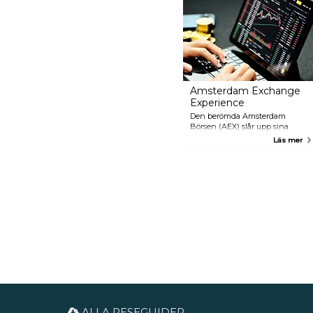
poser. Under 1600-talet var Haar
och ett centrum för konst och ku
koncentrerat sig på vardagliga 
porträtt, stilleben och utsikt över
Amsterdam Exchange
Experience
Den berömda Amsterdam
Börsen (AEX) slår upp sina
dörrar för allmänheten med
Läs mer
denna nya attraktion.
Amsterdam Exchange
Experience tar besökarna på en
spännande interaktiv resa från
början med det holländska
Ostindiska kompaniet ända
fram till dagens moderna
elektroniska handelsplats.
ALLA RESEGUIDER