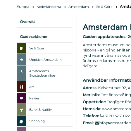
Europa
Nederländerna
Amsterdam
Se & Göra
Amst
Översikt
Amsterdam
Guiden uppdaterades:
2
Guidesektioner
Amsterdams museum berätt
Se & Göra
historia - en gång en lit
fynd visar invånarnas öde
Upptäck Amsterdam
är Amsterdams museum värd
tidigare.
Amsterdams
Storstadsområde
Användbar informati
Äta
Adress:
Kalverstraat 92,
Mer info:
Det finns två in
Kaféer
Öppettider:
Dagligen från
Hemsida:
www.amsterda
Barer & Nattliv
Telefon:
+31 20 5231 822
Shopping
Email:
info@amsterda