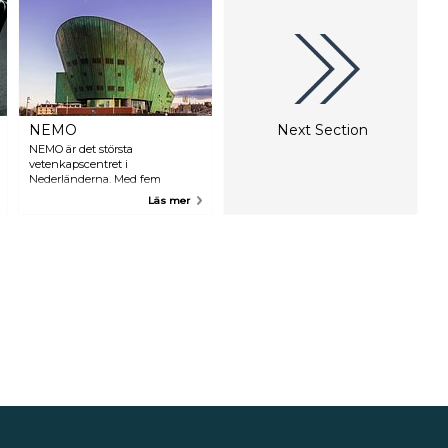
lem en kraftfull och välmående stad
färdigt smycke från en av de mest utsö
ltur. Målarna av guldåldern
samlingarna i Nederländerna.
ämnen såsom landskap, vardagsscener,
 staden.
NEMO
Next Section
NEMO är det största
vetenkapscentret i
Nederländerna. Med fem
våningar fulla av spännande
Läs mer
saker att göra och upptäcka, är
det den perfekta platsen för alla
med ett nyfiket sinne. Allt man
kan se och göra på NEMO har
en koppling till vetenskap och
teknik. Genom utställningar,
teaterföreställningar, filmer,
workshops och visningar
kommerdu att kunna lukta,
höra, känna och se hur världen
fungerar. Efter ett besök på
NEMO, vet du varför broar kan
bära så tunga vikter, hur du
kommer att se ut om 30 år, varför
du är så lik dina föräldrar, hur
man kan rena vatten, vad som