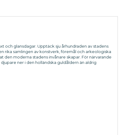
xt och glansdagar. Upptäck sju århundraden av stadens
 Den rika samlingen av konstverk, föremål och arkeologiska
dramat den moderna stadens invånare skapar. För närvarande
g djupare ner i den holländska guldåldern än aldrig