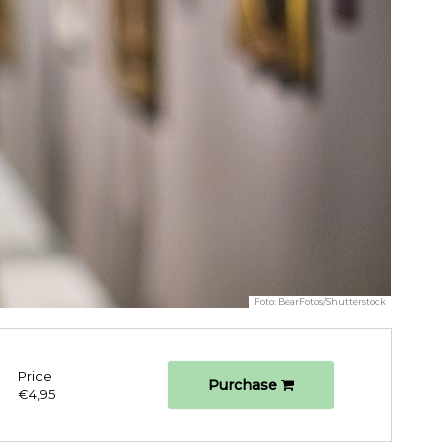
Foto:
BearFotos/Shutterstock
Price
Purchase
€4,95