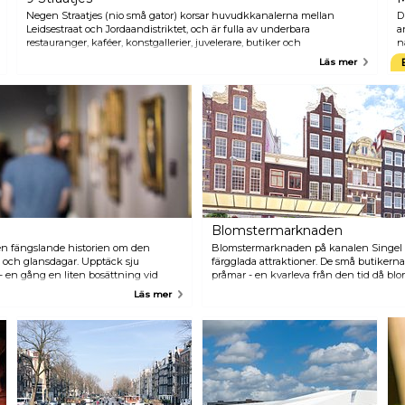
Negen Straatjes (nio små gator) korsar huvudkkanalerna mellan
D
Leidsestraat och Jordaandistriktet, och är fulla av underbara
a
restauranger, kaféer, konstgallerier, juvelerare, butiker och
n
vintageaffärer. Med en exceptionell blandning av stiler, trender och
n
Läs mer
priser är detta verkligen shopparens paradis.
g
m
Blomstermarknaden
n fängslande historien om den
Blomstermarknaden på kanalen Singel 
 och glansdagar. Upptäck sju
färgglada attraktioner. De små butikerna 
- en gång en liten bosättning vid
pråmar - en kvarleva från den tid då 
mångsidig metropol. Den rika
varje dag från landsbygden med båt. P
Läs mer
och arkeologiska fynd visar
tulpaner i alla färger - antingen i bukette
 Bilder och filmer visar de lyckliga
hemma. Om du planerar att köpa lökar för
 stadens invånare skapar. För
bör du kontrollera att de har en tullstäm
m värd för utställningen
stöter på på problem vid gränsen!
d", som gräver sig djupare ner i den
idigare.