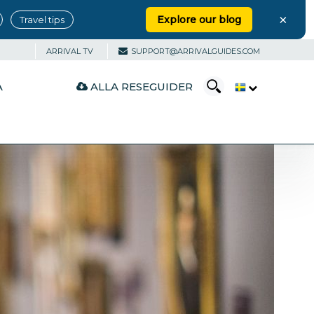
×
Explore our blog
Travel tips
ARRIVAL TV
SUPPORT@ARRIVALGUIDES.COM
ALLA RESEGUIDER
A