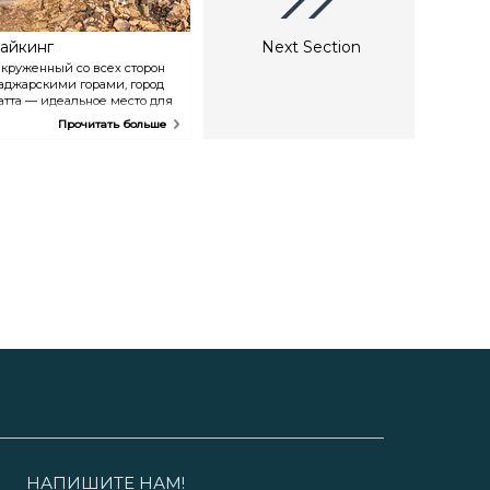
айкинг
Next Section
круженный со всех сторон
аджарскими горами, город
атта — идеальное место для
юбителей пешеходного
Прочитать больше
уризма. Выбирайте один из
 туристических маршрутов и
тправляйтесь в поход по
звилистым горным долинам
вади), расположенным
еподалеку от границы с
маном. С дамбы Хатта —
дной из самых популярных
становок — открываются
ивописные виды на
крестности.
НАПИШИТЕ НАМ!