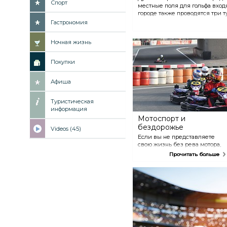
Спорт
местные поля для гольфа входя
городе также проводятся три т
можете отточить свое мастерс
Гастрономия
Emirates Golf Club и Jumeirah G
одними из лучших в мире. Сре
Ночная жизнь
Dubai Creek Golf and Yacht Club,
Montgomerie Dubai. Мы реком
время в будний день, когда н
Покупки
Афиша
Туристическая
информация
Мотоспорт и
бездорожье
Videos (45)
Если вы не представляете
свою жизнь без рева мотора,
Дубаю есть чем вас
Прочитать больше
порадовать. Бескрайние
просторы пустыни и горные
перевалы идеально подойдут
любителям езды по
бездорожью. Возьмите
напрокат внедорожник или
багги и прокатитесь по дюнам
в пустыне. Если вы
предпочитаете гоночную езду,