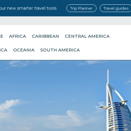
our new smarter travel tools
Trip Planner
Travel guides
PE
AFRICA
CARIBBEAN
CENTRAL AMERICA
ICA
OCEANIA
SOUTH AMERICA