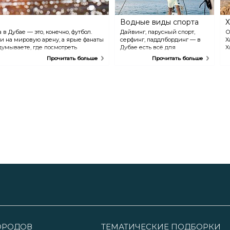
Водные виды спорта
Х
 Дубае — это, конечно, футбол.
Дайвинг, парусный спорт,
О
и на мировую арену, а ярые фанаты
серфинг, паддлбординг — в
Х
думываете, где посмотреть
Дубае есть всё для
Х
комендуем спорт-бары Black Tap и
любителей морских видов
л
Прочитать больше
Прочитать больше
arasti и McGettigan's.
спорта. Благодаря 50 км
т
береговой линии здесь
5
можно найти занятие на
о
любой вкус. Выходите под
и
парусом на закате, покоряйте
(
гребни волн на скоростной
н
моторной лодке или
О
попробуйте свои силы во
о
флайбординге и модном
о
нынче сибричинге. Если вы
ж
хотите отправиться в круиз
о
вдоль побережья и осмотреть
городские
достопримечательности с
воды, советуем арендовать
яхту.
ГОРОДОВ
ТЕМАТИЧЕСКИЕ ПОДБОРКИ