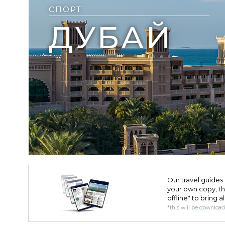
СПОРТ
ДУБАЙ
Our travel guides 
your own copy, the 
offline* to bring a
*this will be downloa