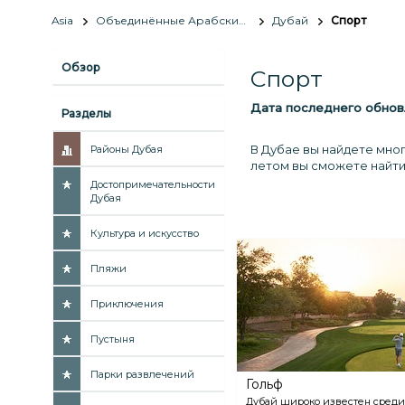
Asia
Объединённые Арабские Эмираты
Дубай
Спорт
Обзор
Спорт
Дата последнего обнов
Разделы
В Дубае вы найдете мног
Районы Дубая
летом вы сможете найти 
Достопримечательности
Дубая
Культура и искусство
Пляжи
Приключения
Пустыня
Парки развлечений
Гольф
Дубай широко известен среди 