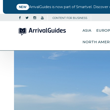
ArrivalGuides is now part of Smartvel. Discover 
NEW
CONTENT FOR BUSINESS
ASIA
EURO
NORTH AMER