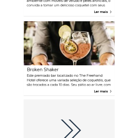
ambiente com móveis de veludo e peles artificiais, o
convida a tomar um delicioso coquetel com seus
amigos enquanto vive o lema de ver e ser visto.
Ler mais
Broken Shaker
Este premiado bar localizado no The Freehand
Hotel oferece uma variada seleção de coquetéis, que
são trocados a cada 10 dias. Seu pátio ao ar livre, com
uma fonte e a área da piscina, fazem deste local um
Ler mais
ambiente perfeito para relaxar tanto durante o dia
como a noite.