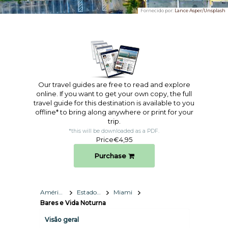
Fornecido por:
Lance Asper/Unsplash
Our travel guides are free to read and explore
online. If you want to get your own copy, the full
travel guide for this destination is available to you
offline* to bring along anywhere or print for your
trip.​
*this will be downloaded as a PDF.
Price
€4,95
Purchase
América do Norte
Estados Unidos da Amérca
Miami
Bares e Vida Noturna
Visão geral