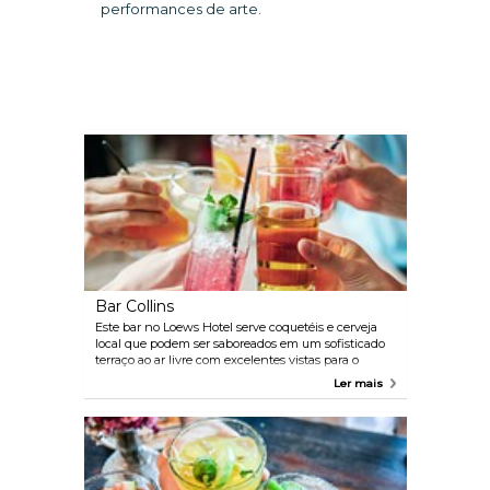
performances de arte.
Bar Collins
Este bar no Loews Hotel serve coquetéis e cerveja
local que podem ser saboreados em um sofisticado
terraço ao ar livre com excelentes vistas para o
Wynwood Arts District de Miami. Caso bata aquela
Ler mais
fome, este local também serve pequenos lanches e
petiscos na parte interior.