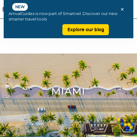
NEW
×
ArrivalGuides is now part of Smartvel. Discover our new
smarter travel tools
Explore our blog
MIAMI