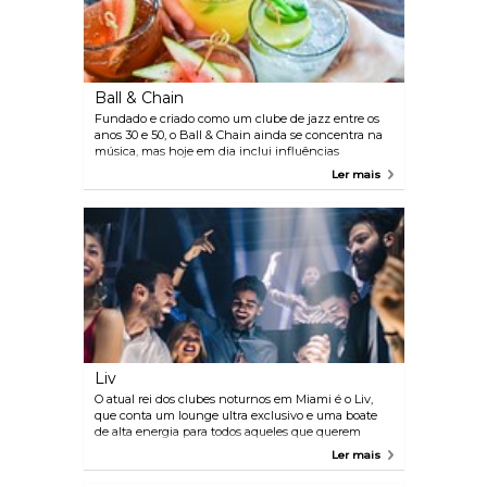
Ball & Chain
Fundado e criado como um clube de jazz entre os
anos 30 e 50, o Ball & Chain ainda se concentra na
música, mas hoje em dia inclui influências
modernas na sua comida, bebidas e
Ler mais
entretenimento. Música latina e caribenha está no
cardápio, assim como coquetéis tropicais coloridos.
Liv
O atual rei dos clubes noturnos em Miami é o Liv,
que conta um lounge ultra exclusivo e uma boate
de alta energia para todos aqueles que querem
dançar a noite toda. Famosa entre as celebridades,
Ler mais
os VIPs e o público local de festas de Miami, aqui os
DJs tocam de tudo, desde rock e hip-hop a house e