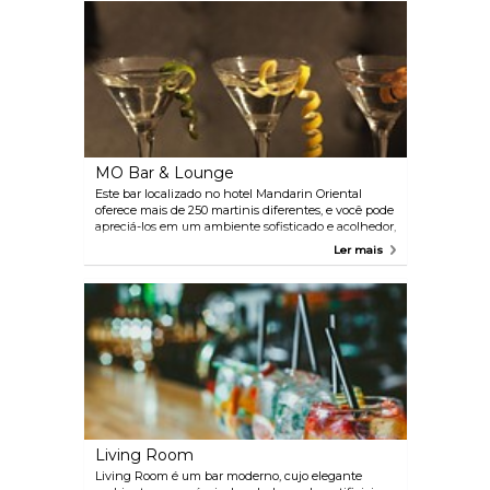
electro, chegando à lista dos "Top 10 Nightclubs" da
Reuters.
MO Bar & Lounge
Este bar localizado no hotel Mandarin Oriental
oferece mais de 250 martinis diferentes, e você pode
apreciá-los em um ambiente sofisticado e acolhedor,
com excelentes vistas do horizonte da cidade. E
Ler mais
caso bata aquela fome, eles também possuem um
bar que serve dim sum, caviar e sushi.
Living Room
Living Room é um bar moderno, cujo elegante