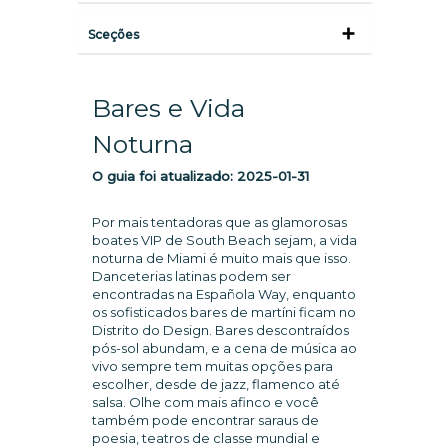
Sceções
Bares e Vida
Noturna
O guia foi atualizado:
2025-01-31
Por mais tentadoras que as glamorosas
boates VIP de South Beach sejam, a vida
noturna de Miami é muito mais que isso.
Danceterias latinas podem ser
encontradas na Española Way, enquanto
os sofisticados bares de martíni ficam no
Distrito do Design. Bares descontraídos
pós-sol abundam, e a cena de música ao
vivo sempre tem muitas opções para
escolher, desde de jazz, flamenco até
salsa. Olhe com mais afinco e você
também pode encontrar saraus de
poesia, teatros de classe mundial e