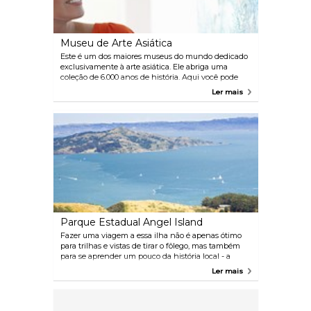
Museu de Arte Asiática
Este é um dos maiores museus do mundo dedicado
exclusivamente à arte asiática. Ele abriga uma
coleção de 6.000 anos de história. Aqui você pode
admirar esculturas, pinturas, cerâmicas, móveis e
Ler mais
têxteis. Não perca os incríveis guerreiros de terracota
da China.
Parque Estadual Angel Island
Fazer uma viagem a essa ilha não é apenas ótimo
para trilhas e vistas de tirar o fôlego, mas também
para se aprender um pouco da história local - a
Estação de Imigração Angel Island também está
Ler mais
localizada aqui e oferece uma visão única do
passado desta nação.