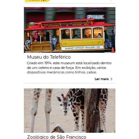
também um dos museus de belas artes de São
Francisco, com muitas esculturas, porcelanas e
pinturas europeias.
Museu do Teleférico
Criado em 1974, este museum está localizado dentro
de um celeiro e casa de força. Em exibição, vários
dispositivos mecânicos como trilhos, cabos,
ferramentas, modelos detalhados e uma coleção de
Ler mais
fotografias históricas. Há também três teleféricos
antigos que datam da década de 1870.
Zoológico de São Francisco