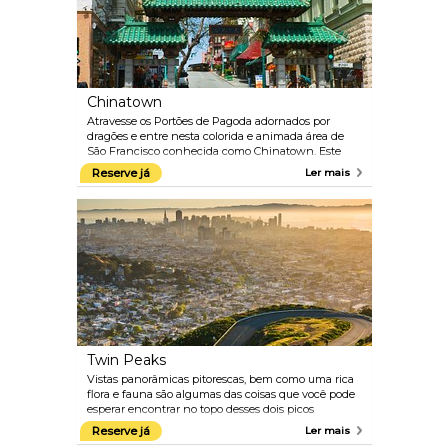
Chinatown
Atravesse os Portões de Pagoda adornados por
dragões e entre nesta colorida e animada área de
São Francisco conhecida como Chinatown. Este
distrito está repleto de lojas exóticas, mercados de
Reserve já
Ler mais
comida étnica e excelentes restaurantes. A cda ano
em fevereiro, o Ano Novo Chinês é celebrado aqui
com desfiles e dragões dançantes.
Twin Peaks
Vistas panorâmicas pitorescas, bem como uma rica
flora e fauna são algumas das coisas que você pode
esperar encontrar no topo desses dois picos
adjacentes. Traga sua câmera e tire algumas fotos
Reserve já
Ler mais
dignas de cartão postal.