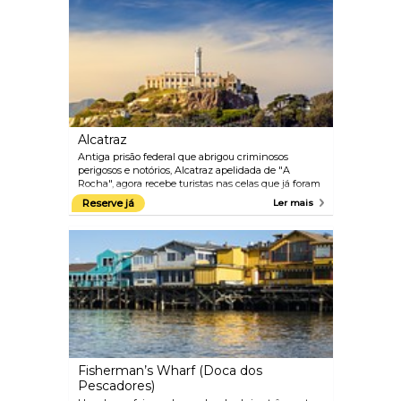
espetaculares.
Alcatraz
Antiga prisão federal que abrigou criminosos
perigosos e notórios, Alcatraz apelidada de "A
Rocha", agora recebe turistas nas celas que já foram
ocupadas por pessoas como Al Capone, Machine
Reserve já
Ler mais
Gun Kelley e Birdman de Alcatraz. Tours com áudio
autoguiados contam narrativas dramáticas da
sombria história dessa prisão, incluindo efeitos
sonoros realistas do que se ouvia na prisão.
Fisherman’s Wharf (Doca dos
Pescadores)