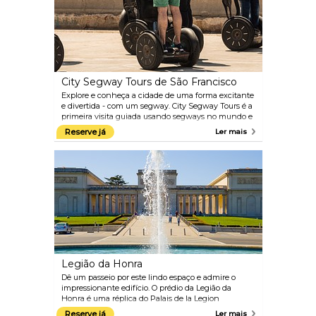
City Segway Tours de São Francisco
Explore e conheça a cidade de uma forma excitante
e divertida - com um segway. City Segway Tours é a
primeira visita guiada usando segways no mundo e
oferece um ótimo passeio com histórias fascinantes
Reserve já
Ler mais
e informações sobre a história de São Francisco. Esta
será verdadeiramente uma experiência que você
nunca esquecerá!
Legião da Honra
Dê um passeio por este lindo espaço e admire o
impressionante edifício. O prédio da Legião da
Honra é uma réplica do Palais de la Legion
d'Honneur em Paris e foi concluído em 1924. Este é
Reserve já
Ler mais