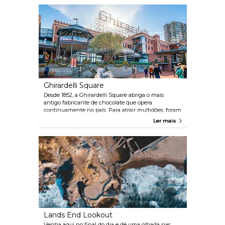
Ghirardelli Square
Desde 1852, a Ghirardelli Square abriga o mais
antigo fabricante de chocolate que opera
continuamente no país. Para atrair multidões, foram
adicionadas mais de cinquenta lojas, galerias,
Ler mais
restaurantes e um hotel. Uma grande praça ao ar
livre é um ótimo lugar para relaxar durante o fim de
semana ou após o trabalho.
Lands End Lookout
Venha aqui no final do dia e dê uma olhada nas