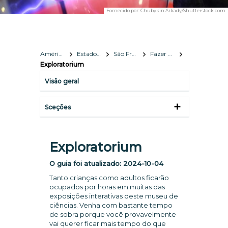
Fornecido por:
Chubykin Arkady/Shutterstock.com
América do Norte
Estados Unidos da Amérca
São Francisco, Califórnia
Fazer & Ver
Exploratorium
Visão geral
Sceções
Exploratorium
O guia foi atualizado:
2024-10-04
Tanto crianças como adultos ficarão
ocupados por horas em muitas das
exposições interativas deste museu de
ciências. Venha com bastante tempo
de sobra porque você provavelmente
vai querer ficar mais tempo do que