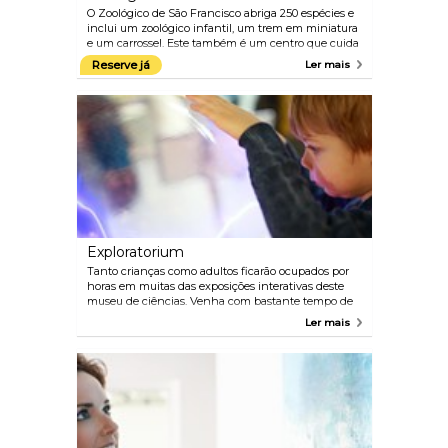
O Zoológico de São Francisco abriga 250 espécies e
inclui um zoológico infantil, um trem em miniatura
e um carrossel. Este também é um centro que cuida
de espécies raras e ameaçadas de extinção - um
Reserve já
Ler mais
ótimo lugar para se passar um dia com a família. No
caso de você ficar com fome, há um restaurante lá
dentro.
Exploratorium
Tanto crianças como adultos ficarão ocupados por
horas em muitas das exposições interativas deste
museu de ciências. Venha com bastante tempo de
sobra porque você provavelmente vai querer ficar
Ler mais
mais tempo do que planejou.