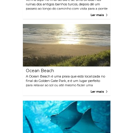
ruínas dos antigos banhos turcos, depois dê um
passeio ao longo do caminho com vista para a ponte
Golden Gate e a costa - você não ficará
Ler mais
decepcionado com as vistas.
Ocean Beach
A Ocean Beach é uma praia que está localizada no
final do Golden Gate Park, e é um lugar perfeito
para relaxar ao sol ou até mesmo fazer uma
caminhada romântica desfrutando do pôr do sol.
Ler mais
Durante o fim de semana, se o clima estiver
agradável, pode ficar lotado, mas ainda assim vale a
pena uma visita.