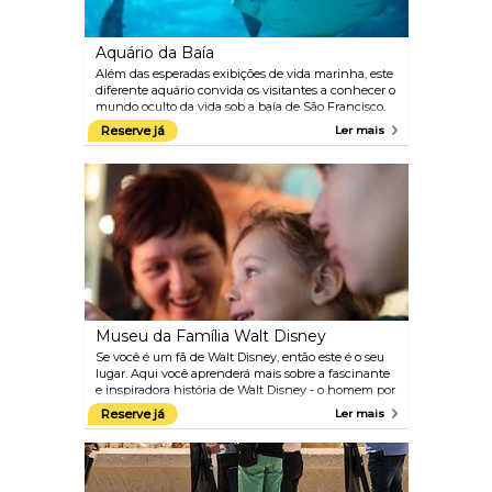
Aquário da Baía
Além das esperadas exibições de vida marinha, este
diferente aquário convida os visitantes a conhecer o
mundo oculto da vida sob a baía de São Francisco.
Uma passarela em movimento leva você através de
Reserve já
Ler mais
dois túneis cristalinos, com 300 pés de
comprimento, cercados por 700.000 galões de água
filtrados da baía e mais de 23.000 animais aquáticos.
Museu da Família Walt Disney
Se você é um fã de Walt Disney, então este é o seu
lugar. Aqui você aprenderá mais sobre a fascinante
e inspiradora história de Walt Disney - o homem por
trás do Mickey Mouse e da Branca de Neve. Este
Reserve já
Ler mais
divertido museu apresenta materiais e artefatos
históricos, incluindo os primeiros desenhos e
animação, filmes, música e muito mais.