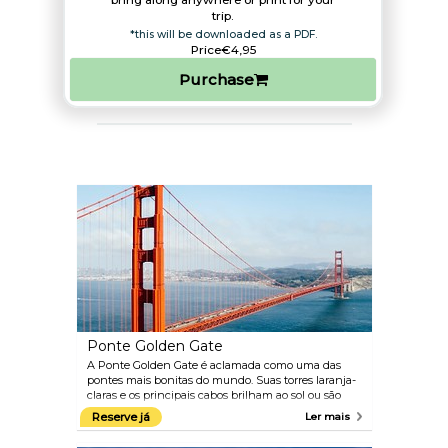
bring along anywhere or print for your
trip.​
*this will be downloaded as a PDF.
Price
€4,95
Purchase
Ponte Golden Gate
A Ponte Golden Gate é aclamada como uma das
pontes mais bonitas do mundo. Suas torres laranja-
claras e os principais cabos brilham ao sol ou são
engolidos pelo nevoeiro que frequenta essa área.
Reserve já
Ler mais
Não importa se você passa por ela de carro, à pé ou
de bicicleta, as vistas são simplismente