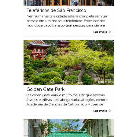
Teleféricos de São Francisco
Nenhuma visita a cidade estaria completa sem um
passeio em um dos seus teleféricos. Esses bondes
movidos a cabo transportam pessoas para cima e
para baixo nas fabulosas colinas de São Francisco
Ler mais
desde 1873. Um dos destaques do passeio é, na
verdade, no final (ou início) da virada. Observe
enquanto os condutores empurram o teleférico em
uma plataforma giratória de 180 graus para a viagem
de volta até o morro.
Golden Gate Park
O Golden Gate Park é muito mais do que apenas
árvores e trilhas - ele abriga várias atrações, como a
Academia de Ciências da Califórnia, o Museu de
Young e até um Jardim de chá japonês. Venha com
Ler mais
tempo de sobra e traga a sua bicicleta nos
domingos, quando uma grande parte do parque é
reservada para andar de bicicleta.