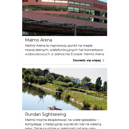
Malmö Arena
Malmö Arena to najnowszy punkt na mapie
nowoczesnych, wielofunkcyjnych hal koncertowo-
widowiskowych w północnej Europie. Malmö Arena
obsługuje szybko rozwijający się region Öresund. To
Dowiedz się więcej
właśnie tutaj najczęściej odbywają się
międzynarodowe wydarzenia sportowe, koncerty,
widowiska rodzinne, duże konferencje i mniejsze
spotkania przy winie, obiedzie lub szybkiej
przekąsce.
Rundan Sightseeing
Malmö można eksplorować na wiele sposobów –
korzystając z tradycyjnej wycieczki lub na własną
rękę. Opcje są różne w zależności od pory roku.