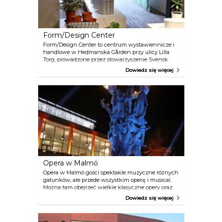
Form/Design Center
Form/Design Center to centrum wystawiennicze i
handlowe w Hedmanska Gården przy ulicy Lilla
Torg, prowadzone przez stowarzyszenie Svensk
Form z regionu Skåne. Można tam znaleźć
Dowiedz się więcej
najlepszy szwedzki design i produkty lokalnego
rękodzieła wytwarzane na niewielką skalę.
Opera w Malmö
Opera w Malmö gości spektakle muzyczne różnych
gatunków, ale przede wszystkim operę i musical.
Można tam obejrzeć wielkie klasyczne opery oraz
znane musicale i współczesne przedstawienia
Dowiedz się więcej
muzyczne, a także nowe szwedzkie spektakle.