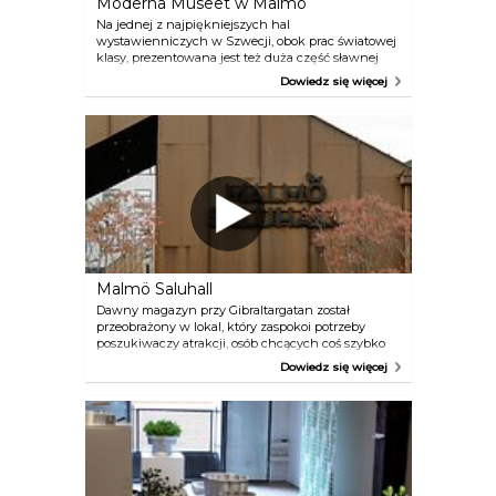
Moderna Museet w Malmö
Na jednej z najpiękniejszych hal
wystawienniczych w Szwecji, obok prac światowej
klasy, prezentowana jest też duża część sławnej
kolekcji sztuki Moderna Museet. Spektakularna
Dowiedz się więcej
architektura budynku starej elektrowni również
zapewnia ciekawe doznania estetyczne.
Malmö Saluhall
Dawny magazyn przy Gibraltargatan został
przeobrażony w lokal, który zaspokoi potrzeby
poszukiwaczy atrakcji, osób chcących coś szybko
zjeść, a także tych, których pasją jest gotowanie. To
Dowiedz się więcej
świetne miejsce na obiad, kolację lub kawę. Można
tu zjeść posiłek na miejscu lub kupić lokalne
produkty do przyrządzenia w domu. Wnętrze
zachwyca także pięknymi kompozycjami
kwiatowymi, wyrobami rękodzielników oraz
skandynawskim wystrojem.