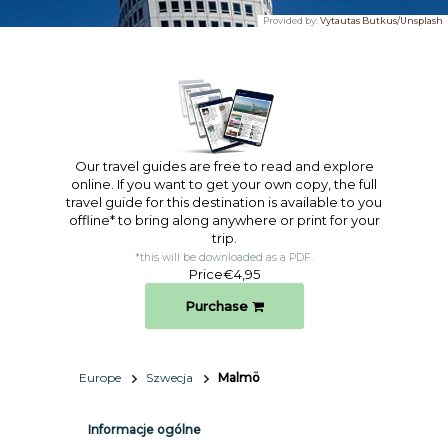
Provided by:
Vytautas Butkus/Unsplash
Our travel guides are free to read and explore
online. If you want to get your own copy, the full
travel guide for this destination is available to you
offline* to bring along anywhere or print for your
trip.​
*this will be downloaded as a PDF.
Price
€4,95
Purchase
Europe
Szwecja
Malmö
Informacje ogólne