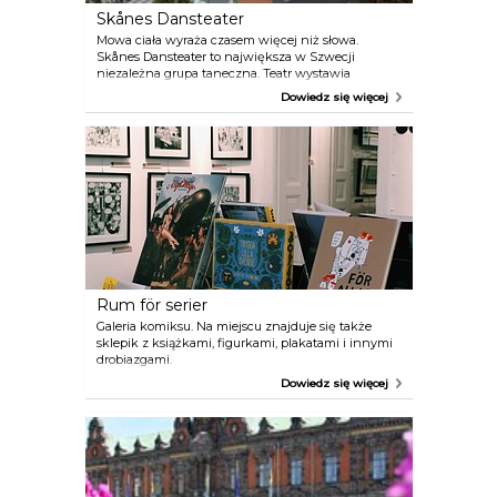
Skånes Dansteater
Mowa ciała wyraża czasem więcej niż słowa.
Skånes Dansteater to największa w Szwecji
niezależna grupa taneczna. Teatr wystawia
niezwykłe widowiska taneczne na własnej scenie
Dowiedz się więcej
na zachodnim wybrzeżu, a także w budynku Opery
w Malmö i na tournée. Przedstawienia są
reżyserowane zarówno przez szwedzkich, jak i
zagranicznych choreografów. Występy w operze
powstają we współpracy z orkiestrą operową. Teatr
mieści się na dawnym terenie portowym, nad
morzem i w otoczeniu kilku restauracji.
Rum för serier
Galeria komiksu. Na miejscu znajduje się także
sklepik z książkami, figurkami, plakatami i innymi
drobiazgami.
Dowiedz się więcej