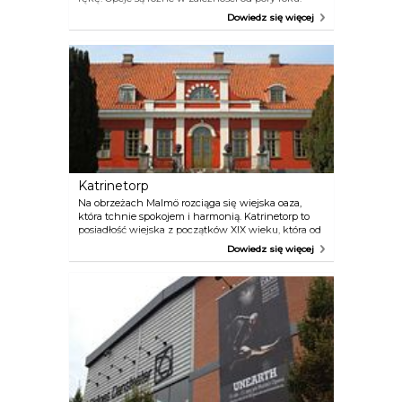
Tutaj przedstawimy te dostępne w okresie
Dowiedz się więcej
wiosenno-letnim. Aby zobaczyć Malmö od strony
wody, można skorzystać z oferty agencji Strömma
Sightsseing organizującej zwiedzanie łodzią
„Rundan” pływającą po miejskich kanałach.
Wycieczka prowadzi pod mostami i przez parki, a
osobisty przewodnik opowiada o historii miasta i
jego budynkach, umilając czas anegdotami z
Malmö w roli głównej.
Katrinetorp
Na obrzeżach Malmö rozciąga się wiejska oaza,
która tchnie spokojem i harmonią. Katrinetorp to
posiadłość wiejska z początków XIX wieku, która od
początku służyła jako letnia rezydencja i miejsce, w
Dowiedz się więcej
którym organizowano większe przyjęcia. Obecnie
zarządza nią miasto Malmö, które dokłada starań, by
dwór działał tak jak za czasów jego świetności. Co
roku odbywają się tutaj targi, koncerty, wydarzenia i
wystawy, które przyciągają tłumy. Niedawno
udostępniono zwiedzającym nową halę
wystawienniczą „Stajnia”, przy której działa
ekskluzywny sklep z pamiątkami. Katrinetorp leży
w odległości zaledwie 10 minut drogi od centrum
Malmö, co tylko podkreśla kontrast między wielkim
miastem a tą idylliczną scenerią.