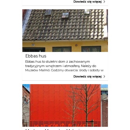
Dowiedz się więcej
metrowy wieżowiec Turning Torso oraz odwiedzić
skatepark Stapelbäddsparken, którzy przyciąga
miłośników jazdy na deskorolce z całego świata. W
dzielnicy tej można znaleźć piękne bulwary,
wspaniałe kąpieliska, odpocząć w spokojnych
restauracjach i kawiarniach, zorganizować pikniki
na trawie, a także uczestniczyć w ciekawych grach
i zabawach. Zaledwie dziesięć minut pieszo od
Dworca Centralnego Malmö znajduje się przystań
Dockan z dużą liczbą miejsc do cumowania i
udogodnień dla gości przybyłych łodziami.
Ebbas hus
Ebbas hus to stuletni dom z zachowanym
tradycyjnym wnętrzem i atmosferą. Należy do
Muzeów Malmö. Godziny otwarcia: środy i soboty w
godz. 12:00–16:00.
Dowiedz się więcej