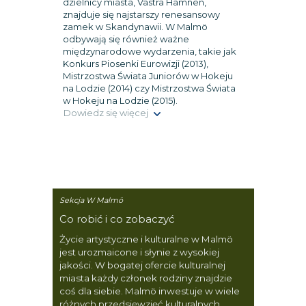
dzielnicy miasta, Västra Hamnen,
znajduje się najstarszy renesansowy
zamek w Skandynawii. W Malmö
odbywają się również ważne
międzynarodowe wydarzenia, takie jak
Konkurs Piosenki Eurowizji (2013),
Mistrzostwa Świata Juniorów w Hokeju
na Lodzie (2014) czy Mistrzostwa Świata
w Hokeju na Lodzie (2015).
Dowiedz się więcej
Sekcja W Malmö
Co robić i co zobaczyć
Życie artystyczne i kulturalne w Malmö
jest urozmaicone i słynie z wysokiej
jakości. W bogatej ofercie kulturalnej
miasta każdy członek rodziny znajdzie
coś dla siebie. Malmö inwestuje w wiele
różnych przedsięwzięć kulturalnych