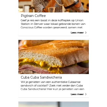
Pigtrain Coffee
Geef je reis een boost in deze koffieplek op Union
Station in Denver waar lokaal gebrande bonen van
Conscious Coffee worden geserveerd, samen met
bhakti chai, Italiaanse frisdrank, gebak, empanadas,
Lees meer
ontbijtburrito's en zelfs koffiecocktails. Zin in iets
zoets? Bestel de affogato, een bolletje ijs met een
shot warme espresso eroverheen gegoten.
Cuba Cuba Sandwicheria
Wil je genieten van een authentieke Cubaanse
sandwich of cocktail? Zoek niet verder dan Cuba
Cuba Sandwicheria! Hier kun je genieten van een
ruime keuze aan heerlijke sandwiches en
Lees meer
gerechten, zoals lechon asado (langzaam
geroosterd varkensvlees, knoflookmojo en
gesauteerde ui) en ropa vieja (langzaam gegaard