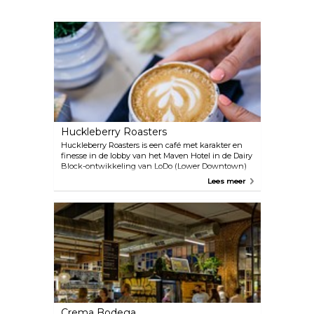
Huckleberry Roasters
Huckleberry Roasters is een café met karakter en
finesse in de lobby van het Maven Hotel in de Dairy
Block-ontwikkeling van LoDo (Lower Downtown)
Denver. De plek is herkenbaar aan de geur van vers
Lees meer
gebrande bonen in combinatie met een
uitnodigende sfeer. Wat het nog specialer maakt, is
de leerzame ervaring die je kunt opdoen, waarbij je
meer leert over de kunst van het maken van koffie
en de betekenis ervan in het dagelijks leven.
Crema Bodega