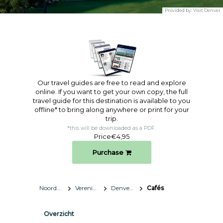
Provided by:
Visit Denver
Our travel guides are free to read and explore
online. If you want to get your own copy, the full
travel guide for this destination is available to you
offline* to bring along anywhere or print for your
trip.​
*this will be downloaded as a PDF.
Price
€4,95
Purchase
Noord-Amerika
Verenigde Staten
Denver, Colorado
Cafés
Overzicht