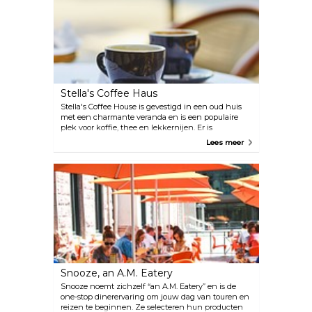
rundergehakt, tomaat, ui en paprika), plus
kwaliteitsdranken zoals sangria, mojito en Cuba
Cuba Margarita, die je zeker naar het Caribisch
gebied zullen brengen met hun verfrissende
smaken.
Stella's Coffee Haus
Stella's Coffee House is gevestigd in een oud huis
met een charmante veranda en is een populaire
plek voor koffie, thee en lekkernijen. Er is
voldoende zitruimte, waaronder een patio waar je
Lees meer
kunt genieten van de frisse wind uit Denver.
Snooze, an A.M. Eatery
Snooze noemt zichzelf “an A.M. Eatery” en is de
one-stop dinerervaring om jouw dag van touren en
reizen te beginnen. Ze selecteren hun producten