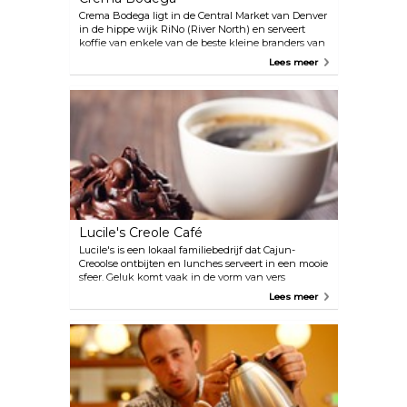
Crema Bodega ligt in de Central Market van Denver
in de hippe wijk RiNo (River North) en serveert
koffie van enkele van de beste kleine branders van
het land, evenals drankjes in flessen die je kunt
Lees meer
combineren met al het eten dat je koopt om te eten
in hun chique industriële ontmoetingsplaats.
Lucile's Creole Café
Lucile's is een lokaal familiebedrijf dat Cajun-
Creoolse ontbijten en lunches serveert in een mooie
sfeer. Geluk komt vaak in de vorm van vers
gebakken gebakje, zoals hun zelfgemaakte
Lees meer
knapperige beignets.