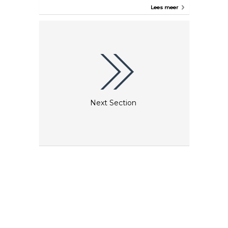
met de hand om alleen natuurlijke gerechten te
Lees meer
bereiden, waarbij alle gerechten helemaal opnieuw
in de keuken worden gemaakt. Naast een
seizoensgebonden menu met creatief ontbijt, biedt
Snooze ook lunchgerechten. Er zijn meerdere
locaties in Denver, dus zorg ervoor dat je op de
website kijkt voor de Snooze die het dichtst bij jou
in de buurt is.
Next Section