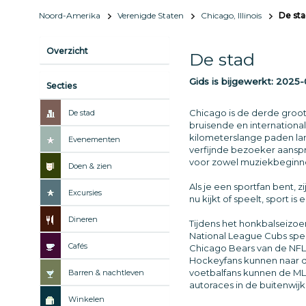
Noord-Amerika
Verenigde Staten
Chicago, Illinois
De st
Overzicht
De stad
Gids is bijgewerkt:
2025-
Secties
Chicago is de derde groots
De stad
bruisende en internationa
kilometerslange paden lang
Evenementen
verfijnde bezoeker aanspr
voor zowel muziekbeginnel
Doen & zien
Als je een sportfan bent, 
Excursies
nu kijkt of speelt, sport i
Dineren
Tijdens het honkbalseizoen
National League Cubs spel
Cafés
Chicago Bears van de NFL 
Hockeyfans kunnen naar de
voetbalfans kunnen de MLS 
Barren & nachtleven
autoraces in de buitenwijk
Winkelen