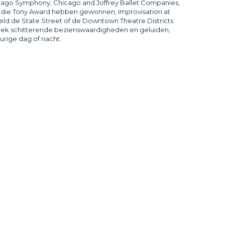
icago Symphony, Chicago and Joffrey Ballet Companies,
die Tony Award hebben gewonnen, Improvisation at
eld de State Street of de Downtown Theatre Districts
ntdek schitterende bezienswaardigheden en geluiden,
urige dag of nacht.