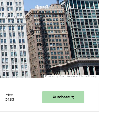
Provided by:
Adam Alexander/Choose Chicago
Price
Purchase
€4,95