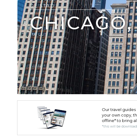
DE STAD
CHICAGO, 
Our travel guides 
your own copy, the 
offline* to bring a
*this will be downloa