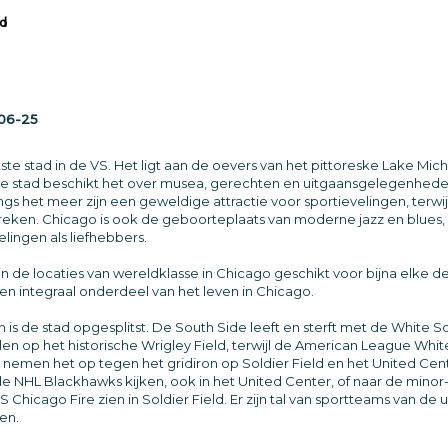
ad
06-25
te stad in de VS. Het ligt aan de oevers van het pittoreske Lake Mich
le stad beschikt het over musea, gerechten en uitgaansgelegenheden
s het meer zijn een geweldige attractie voor sportievelingen, terwijl
eken. Chicago is ook de geboorteplaats van moderne jazz en blues, d
ingen als liefhebbers.
zijn de locaties van wereldklasse in Chicago geschikt voor bijna elke 
s een integraal onderdeel van het leven in Chicago.
 is de stad opgesplitst. De South Side leeft en sterft met de White So
en op het historische Wrigley Field, terwijl de American League Whi
nemen het op tegen het gridiron op Soldier Field en het United Cente
 NHL Blackhawks kijken, ook in het United Center, of naar de minor-
Chicago Fire zien in Soldier Field. Er zijn tal van sportteams van de
en.