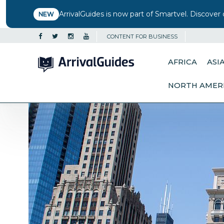
ArrivalGuides is now part of Smartvel. Discover 
NEW
CONTENT FOR BUSINESS
AFRICA
ASI
NORTH AMER