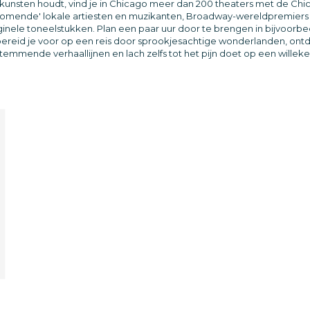
kunsten houdt, vind je in Chicago meer dan 200 theaters met de Ch
mende' lokale artiesten en muzikanten, Broadway-wereldpremiers 
ginele toneelstukken. Plan een paar uur door te brengen in bijvoorbe
n bereid je voor op een reis door sprookjesachtige wonderlanden, o
emmende verhaallijnen en lach zelfs tot het pijn doet op een willeke