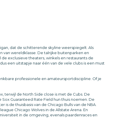
igan, dat de schitterende skyline weerspiegelt. Als
 van wereldklasse. De talrijke buitenparken en
 de exclusieve theaters, winkels en restaurants de
us een uitstapje naar één van de vele clubs is een must
denkbare professionele en amateursportdiscipline. Of je
x, terwijl de North Side close is met de Cubs. De
te Sox Guaranteed Rate Field hun thuis noemen. De
r is de thuisbasis van de Chicago Bulls van de NBA.
league Chicago Wolves in de Allstate Arena. En
 universiteit in de omgeving, evenals paardenraces en