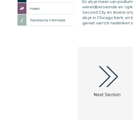
En als je meer van podium
wereldberoemde en 'opko
Hotels
Second City en stoere ori
als je in Chicago bent, e
Toeristische informatie
geniet van tot nadenken st
Next Section