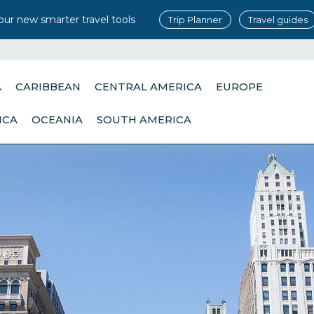
our new smarter travel tools
Trip Planner
Travel guides
A
CARIBBEAN
CENTRAL AMERICA
EUROPE
ICA
OCEANIA
SOUTH AMERICA