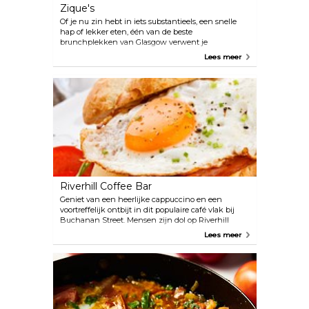
Zique's
Of je nu zin hebt in iets substantieels, een snelle
hap of lekker eten, één van de beste
brunchplekken van Glasgow verwent je
gegarandeerd. Zique's omvat alle gerechten, van
Lees meer
lokaal en mediterraan tot Midden-Oosters. En nu
met een bakkerij in West End, heeft Zique's voor
elk dieet en elke gelegenheid iets te bieden.
Riverhill Coffee Bar
Geniet van een heerlijke cappuccino en een
voortreffelijk ontbijt in dit populaire café vlak bij
Buchanan Street. Mensen zijn dol op Riverhill
vanwege de heerlijke sandwiches en zelfgemaakte
Lees meer
gebakjes, die ook op het aanrecht aantrekkelijk
zijn. Pak een versgemalen koffie en ga voor het
raam zitten om naar de gebeurtenissen in een
drukke straat in het centrum te kijken.