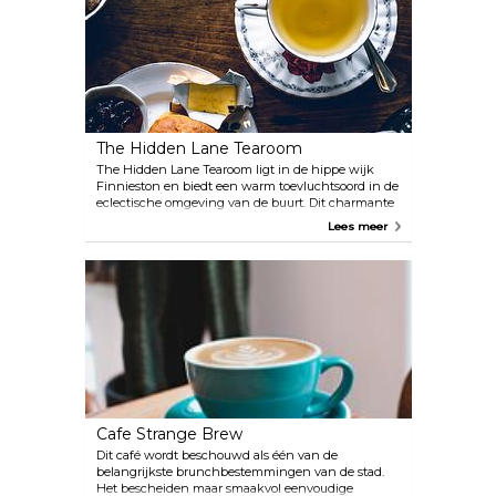
The Hidden Lane Tearoom
The Hidden Lane Tearoom ligt in de hippe wijk
Finnieston en biedt een warm toevluchtsoord in de
eclectische omgeving van de buurt. Dit charmante
etablissement is geschikt voor theeliefhebbers met
Lees meer
zijn uitgebreide en steeds evoluerende theeselectie,
variërend van geliefde klassiekers tot exotische
chai-soorten. Of je nu wilt genieten van een stevig
ontbijt of van een afternoon tea, het menu zal je
zeker verwennen met verrukkelijke sandwiches en
versgebakken scones.
Cafe Strange Brew
Dit café wordt beschouwd als één van de
belangrijkste brunchbestemmingen van de stad.
Het bescheiden maar smaakvol eenvoudige