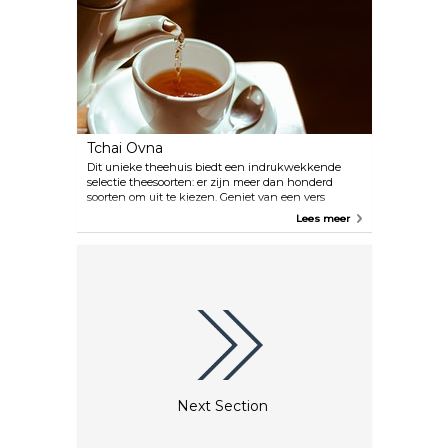
Tchai Ovna
Dit unieke theehuis biedt een indrukwekkende
selectie theesoorten: er zijn meer dan honderd
soorten om uit te kiezen. Geniet van een vers
brouwsel in de eigenzinnige, sfeervolle ruimte van
Lees meer
het etablissement, dat populair is bij studenten
dankzij de gunstige ligging in het Boheemse West
End, dicht bij de universiteit.
Next Section