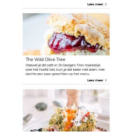
ontwerp vormt de basis voor een culinaire ervaring
Lees meer
die wordt gekenmerkt door stevige porties
verrukkelijke ontbijtopties, zowel zoet als hartig, tot
in de kleinste details bereid om de zintuigen te
prikkelen met rijke smaken en levendige kleuren.
The Wild Olive Tree
Hoewel je dit café in St George's Tron makkelijk
over het hoofd ziet, kun je dat beter niet doen: met
slechts een paar gerechten op het menu,
waaronder koffie, soep en scones, allemaal vers en
Lees meer
ter plekke gemaakt, is deze plek een toevluchtsoord
dat warmte en rust biedt in het luidruchtigste deel
van de stad. Als sociale onderneming levert The
Wild Olive Tree ook een actieve bijdrage aan lokale
goede doelen.