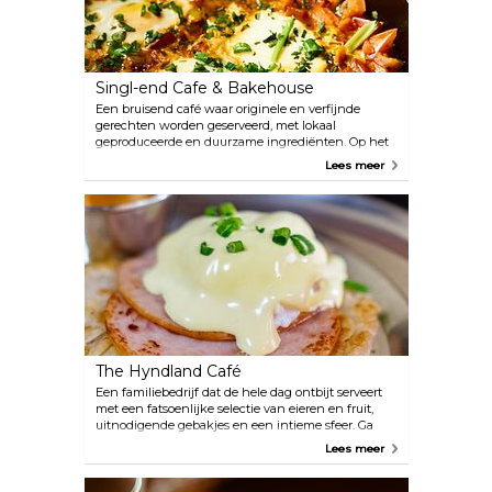
Singl-end Cafe & Bakehouse
Een bruisend café waar originele en verfijnde
gerechten worden geserveerd, met lokaal
geproduceerde en duurzame ingrediënten. Op het
menu staan, voor meerdere diëten: zelfgebakken
Lees meer
brood, verrukkelijke desserts en eiergerechten,
lichte maar uitgebreide lunchopties en om het
helemaal af te maken, dranken van cocktails tot
Italiaanse wijnen tot speciale thee.
The Hyndland Café
Een familiebedrijf dat de hele dag ontbijt serveert
met een fatsoenlijke selectie van eieren en fruit,
uitnodigende gebakjes en een intieme sfeer. Ga
buiten zitten om het schilderachtige stadsbeeld
Lees meer
van West End te bekijken.