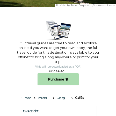
Provided by:
RobertColquhoun/Shutterstock.com
Our travel guides are free to read and explore
online. If you want to get your own copy, the full
travel guide for this destination is available to you
offline* to bring along anywhere or print for your
trip.​
*this will be downloaded as a PDF.
Price
€4,95
Purchase
Europe
Verenigd Koninkrijk
Glasgow
Cafés
Overzicht