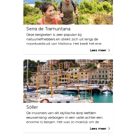
Serra de Tramuntana
Deze bergketen is zeer populair bij
natuurliefhebbers en strekt zich uit langs de
noordwestkust van Mallorca. Het biedt het ene
adembenemende uitzicht na het andere en de
Lees meer
beste paden van het eiland om te wandelen en te
mountainbiken.
Sóller
De inwoners van dit idyllische dorp leefden
eeuwenlang verborgen in een vallei achter een
enorme rij bergen. Het was zo moeilijk om de
bergketen te beklimmen dat mensen liever per
Lees meer
boot naar Palma gingen. En als ze toch op een boot
zaten, waarom gaan ze dan niet naar Frankrijk?