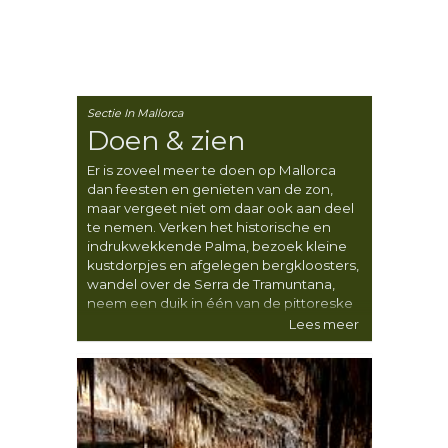
Sectie In Mallorca
Doen & zien
Er is zoveel meer te doen op Mallorca
dan feesten en genieten van de zon,
maar vergeet niet om daar ook aan deel
te nemen. Verken het historische en
indrukwekkende Palma, bezoek kleine
kustdorpjes en afgelegen bergkloosters,
wandel over de Serra de Tramuntana,
neem een duik in één van de pittoreske
baaien rondom het eiland of ga
Lees meer
wijnproeven in het Binissalem Wine
Village. Mallorca biedt een werkelijk
opmerkelijke verscheidenheid aan
bezienswaardigheden en activiteiten, en
degenen die de tijd nemen om dit kleine
en zeer beheersbare eiland diepgaand