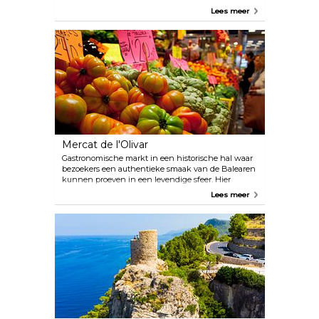
aanbevolen door liefhebbers van geschiedenis en
Lees meer
natuur. Deze ruïnes, een afbrokkelend kasteel,
verschillende stenen boogdeuren en muurresten
zijn het enige wat over is gebleven van wat ooit het
fort was van 9e-eeuwse christelijke krijgers. Minder
avontuurlijke bezoekers kunnen naar boven rijden
om te genieten van het adembenemende uitzicht
over bijna het hele eiland. Mocht je er willen
overnachten, fungeert Castell d'Alaró ook als
gastenverblijf. Er is ook een kleine bar en restaurant
waar je nieuwe energie kunt opdoen en kunt
genieten van een maaltijd met een fantastisch
uitzicht.
Mercat de l'Olivar
Gastronomische markt in een historische hal waar
bezoekers een authentieke smaak van de Balearen
kunnen proeven in een levendige sfeer. Hier
verkopen lokale verkopers van kaas tot zeevruchten
Lees meer
tot gebak en bereide gerechten.