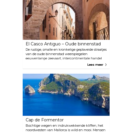
Catalaanse architect Antoni Gaudí was betrokken
bij het restauratieproject in het begin van de 20e
eeuw, hoewel hij het project verliet vanwege een
geschil met de aannemer. Dit prachtige
architecturale wonder biedt adembenemende
uitzichten in alle richtingen en is het perfecte
startpunt voor een wandeltocht door de stad.
El Casco Antiguo – Oude binnenstad
De rustige, smalle en kronkelige geplaveide straatjes
van de oude binnenstad weerspiegelen
eeuwenlange zeevaart, intercontinentale handel
en interculturele ontmoetingen. Dwaal door deze
Lees meer
middeleeuwse straten en ontdek hoge traditionele
Mallorcaanse gebouwen, spectaculaire pleinen,
prachtige binnenplaatsen en nog veel meer
historische schatten. Hier vind je ook de meeste
toeristische attracties die je niet mag missen, zoals
de prachtige kathedraal La Seu, het Koninklijk
Paleis van Almudaina en het Es Baluard museum
voor hedendaagse kunst.
Cap de Formentor
Bochtige wegen en indrukwekkende kliffen, het
noordwesten van Mallorca is wild en mooi. Mensen