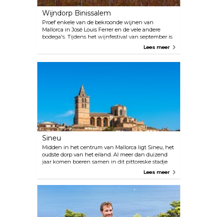
vinden. Elke cel heeft een eigen uitgang naar het
Wijndorp Binissalem
tuinterras met bloeiende magnolia's en een
prachtig uitzicht over de vallei.
Proef enkele van de bekroonde wijnen van
Mallorca in José Louis Ferrer en de vele andere
bodega's. Tijdens het wijnfestival van september is
Binissalem slechts één lange tafel vol wijn en eten.
Lees meer
Sineu
Midden in het centrum van Mallorca ligt Sineu, het
oudste dorp van het eiland. Al meer dan duizend
jaar komen boeren samen in dit pittoreske stadje
om elke woensdag koeien, stieren, paarden,
Lees meer
schapen, muilezels, eenden, kippen en zwanen te
verhandelen op de markt.