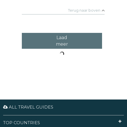
Soller werd drietalig: Mallorcaans, Spaans en Frans.
In 1911 werd een tunnel door de bergen gegraven
Terug naar boven
zodat de inwoners van Soller eindelijk betere
toegang hadden tot hun eigen eiland. Het
charmante treintje van de stad rijdt nog steeds. De
rit van Palma naar Sóller duurt ongeveer een uur en
biedt een prachtig uitzicht op de bergen.
Laad
meer
ALL TRAVEL GUIDES
TOP COUNTRIES