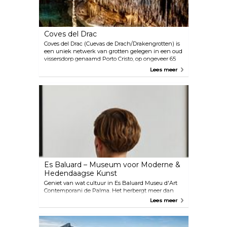
te verkennen, zullen enorm worden
beloond.
Coves del Drac
Coves del Drac (Cuevas de Drach/Drakengrotten) is
een uniek netwerk van grotten gelegen in een oud
vissersdorp genaamd Porto Cristo, op ongeveer 65
kilometer van Palma. Ga ondergronds en bezoek dit
Lees meer
indrukwekkende complex met duizenden
stalagmieten, stalactieten en een prachtig
ondergronds meer. Rondleidingen duren ongeveer
een uur en omvatten een boottocht over het
Martelmeer. Aan het einde van de tour maakt een
klassiek muziekconcert de magische setting
compleet.
Es Baluard – Museum voor Moderne &
Hedendaagse Kunst
Geniet van wat cultuur in Es Baluard Museu d'Art
Contemporani de Palma. Het herbergt meer dan
700 kunstwerken die zijn gemaakt door Baleriac-
Lees meer
kunstenaars van internationale faam, van het
einde van de 19e eeuw tot heden.