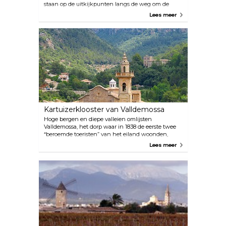
staan op de uitkijkpunten langs de weg om de
prachtige kaap te fotograferen die door de lokale
Lees meer
bevolking het “ontmoetingspunt van de wind”
wordt genoemd.
Kartuizerklooster van Valldemossa
Hoge bergen en diepe valleien omlijsten
Valldemossa, het dorp waar in 1838 de eerste twee
“beroemde toeristen” van het eiland woonden,
componist Frederic Chopin en auteur George Sand.
Lees meer
Als je eenmaal hier bent, moet je zeker een bezoek
brengen aan de belangrijkste attractie van het
dorp: het kartuizerklooster van Valldemossa. Het is
oorspronkelijk gebouwd als koninklijk paleis in 1309
en later omgebouwd tot een klooster van de
kartuizerorde. Het kartuizerklooster van
Valldemossa is een indrukwekkend complex met
een paleis, een kerk, een oude apotheek, een
kunstcollectie van enkele van de grootste moderne
Spaanse en lokale kunstenaars en de cellen waar
de monniken 400 jaar leefden om rust en vrede te