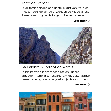
Torre del Verger
Oude toren gelegen aan de steile kust van Mallorca
met een schilderachtig uitzicht op de Middellandse
Zee en de omliggende bergen. Hoewel parkeren
een beperking kan zijn, is dit een geweldige plek
Lees meer
om de zonsondergang te zien en een paar foto's te
maken.
Sa Calobra & Torrent de Pareis
In het hart van labyrintische baaien ligt een
afgelegen, korrelig zandstrand. Om dit buitenaardse
terrein volledig te ervaren, verken je de rotstunnels
en neem je een duik in het turquoise water.
Lees meer