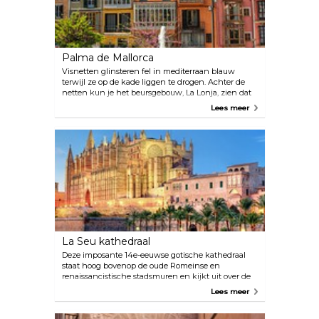
Palma de Mallorca
Visnetten glinsteren fel in mediterraan blauw
terwijl ze op de kade liggen te drogen. Achter de
netten kun je het beursgebouw, La Lonja, zien dat
dateert uit 1388. Op deze plek, waar de lokale
Lees meer
bevolking nu van hun koffie nipt, werd in de
middeleeuwen het grootste deel van de handel in
het Middellandse Zeegebied bedreven. De
hoofdstad van het eiland is een bruisende stad. Het
verrast en maakt altijd indruk op iedereen die het
bezoekt.
La Seu kathedraal
Deze imposante 14e-eeuwse gotische kathedraal
staat hoog bovenop de oude Romeinse en
renaissancistische stadsmuren en kijkt uit over de
haven en de oude binnenstad van Palma. Het werd
Lees meer
gedurende honderden jaren gebouwd op de ruïnes
van de moskee die er ooit stond. De beroemde