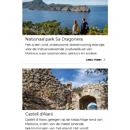
Nationaal park Sa Dragonera
Het is een wild, onbewoond, drakenvormig eilandje
voor de indrukwekkende zuidwestkust van
Mallorca waar salamanders, gekko's en andere
hagedissen leven. Het is te bereiken met de
Lees meer
veerboot vanuit Paguera of, voor de avonturiers, per
kajak! Volg de gemarkeerde paden om dit
ongerepte eiland te ontdekken. Het kristalheldere
water nodigt uit tot snorkelen.
Castell d'Alaró
Castell d'Alaro, gelegen op de rotsachtige rand van
Mallorca, is één van de meest lonende
beklimmingen van het eiland. Het wordt