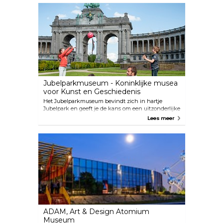
Jubelparkmuseum - Koninklijke musea
voor Kunst en Geschiedenis
Het Jubelparkmuseum bevindt zich in hartje
Jubelpark en geeft je de kans om een uitzonderlijke
wereldreis te maken van de Prehistorie tot de 20e
Lees meer
eeuw.
ADAM, Art & Design Atomium
Museum