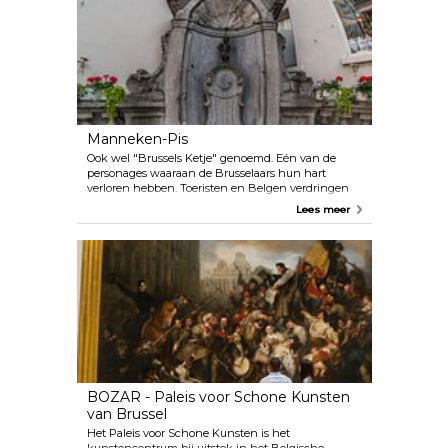
Manneken-Pis
Ook wel "Brussels Ketje" genoemd. Eén van de
personages waaraan de Brusselaars hun hart
verloren hebben. Toeristen en Belgen verdringen
zich rond een schalks kereltje dat kan kiezen uit
Lees meer
een garderobe van zomaar even 654 kostuums (te
zien in het Broodhuis
BOZAR - Paleis voor Schone Kunsten
van Brussel
Het Paleis voor Schone Kunsten is het