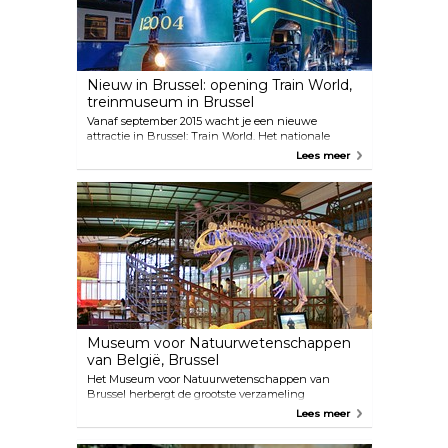
Nieuw in Brussel: opening Train World,
treinmuseum in Brussel
Vanaf september 2015 wacht je een nieuwe
attractie in Brussel: Train World. Het nationale
treinmuseum opent zijn deuren in het station van
Lees meer
Schaarbeek.
Museum voor Natuurwetenschappen
van België, Brussel
Het Museum voor Natuurwetenschappen van
Brussel herbergt de grootste verzameling
dinosauriërs van Europa! Maar dat is nog niet alles!
Lees meer