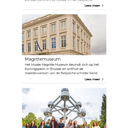
kunstencentrum bij uitstek in het Belgische
culturele landschap en stelt een internationaal
Lees meer
programma voor in hartje Brussel.
Magrittemuseum
Het Musée Magritte Museum bevindt zich op het
Koningsplein in Brussel en onthult de
meesterwerken van de Belgische schilder René
Magrite, een artiest met een groot oeuvre en de
Lees meer
meester van het surrealisme.