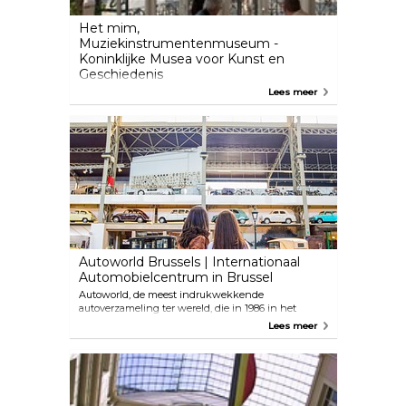
Het mim,
Muziekinstrumentenmuseum -
Koninklijke Musea voor Kunst en
Geschiedenis
Het mim-museum nodigt je uit om 1200
Lees meer
muziekinstrumenten te bewonderen in een
opmerkelijk Art Nouveaugebouw, naast het
Koningsplein in Brussel.
Autoworld Brussels | Internationaal
Automobielcentrum in Brussel
Autoworld, de meest indrukwekkende
autoverzameling ter wereld, die in 1986 in het
grootse Wereldpaleis werd ingehuldigd.
Lees meer