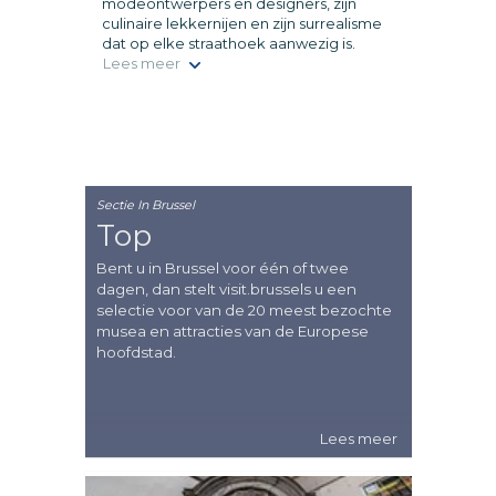
modeontwerpers en designers, zijn
culinaire lekkernijen en zijn surrealisme
dat op elke straathoek aanwezig is.
Lees meer
Sectie In Brussel
Top
Bent u in Brussel voor één of twee
dagen, dan stelt visit.brussels u een
selectie voor van de 20 meest bezochte
musea en attracties van de Europese
hoofdstad.
Lees meer