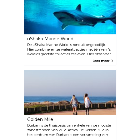
evenementen worden gehouden, zoals
optredens van het eigen filharmonisch
orkest en theatergroep KwaZulu-Natal,
maar ook internationale evenementen
zoals de Mamas (MTV Africa Music
Awards).
uShaka Marine World
De uShaka Marine World is ronduit ongelooflijk.
Hier combineren ze waterattracties met één van 's
werelds grootste collecties zeeleven. Hier observeer
je niet alleen; je kunt zeehonden en dolfijnen van
Lees meer
dichtbij zien. Beter nog, de toegang tot uShaka
Beach is gratis. Als je je avontuur naar een hoger
niveau wilt tillen, bieden verschillende bedrijven ter
plaatse duikcursussen, kajakverhuur en
boottochten aan.
Golden Mile
Durban is de thuisbasis van enkele van de mooiste
zandstranden van Zuid-Afrika. De Golden Mile in
het centrum van Durban is een verzameling van
meerdere goed onderhouden stranden die geschikt