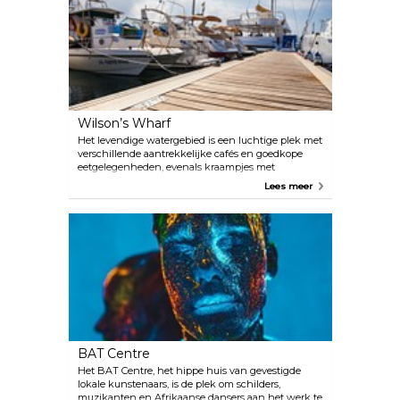
Wilson’s Wharf
Het levendige watergebied is een luchtige plek met
verschillende aantrekkelijke cafés en goedkope
eetgelegenheden, evenals kraampjes met
traditionele Zuid-Afrikaanse ambachten en
Lees meer
souvenirs. Kom hier om mensen te bekijken en
eventueel deel te nemen aan een boottocht langs
de kust met één van de verschillende bedrijven die
de service aanbieden. Bezoek de nabijgelegen
Sugar Terminal om meer te weten te komen over
de lokale suikerproductie-industrie.
BAT Centre
Het BAT Centre, het hippe huis van gevestigde
lokale kunstenaars, is de plek om schilders,
muzikanten en Afrikaanse dansers aan het werk te