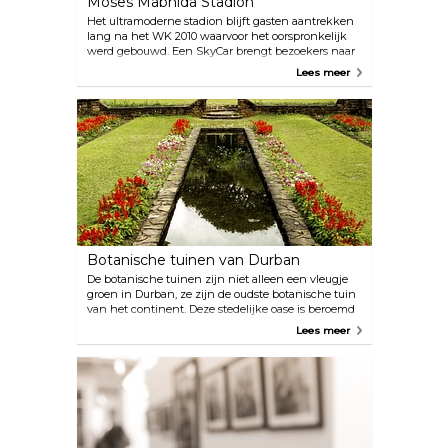
Moses Mabhida Stadion
Het ultramoderne stadion blijft gasten aantrekken
lang na het WK 2010 waarvoor het oorspronkelijk
werd gebouwd. Een SkyCar brengt bezoekers naar
het panoramische uitkijkplatform helemaal
Lees meer
bovenaan het stadion. Te voet de honderden
trappen oplopen is een ander alternatief.
Adrenalinezoekers moeten de Big Swing proberen,
een indrukwekkende schommel met vrije val die in
2011 werd uitgeroepen tot de hoogste ter wereld.
Botanische tuinen van Durban
De botanische tuinen zijn niet alleen een vleugje
groen in Durban, ze zijn de oudste botanische tuin
van het continent. Deze stedelijke oase is beroemd
om zijn uitgebreide collectie cycaden en
Lees meer
orchideeën, en het gaat niet alleen om de flora. De
tuinen fungeren ook als culturele hotspot en
bieden onderdak aan een scala aan evenementen
en concerten. Of je nu in de stemming bent voor
een ontspannend kopje thee in de tuin van het
hotel of een ontspannen picknick, in deze
veelzijdige ruimte zit je goed.