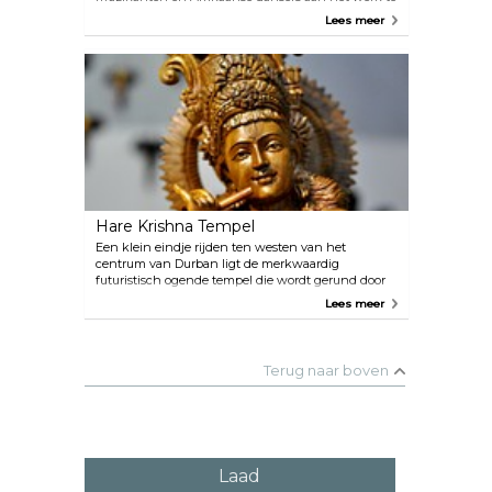
zien. Op de meeste avonden zijn er liveshows en
Lees meer
het complex bevat verschillende kunstgalerijen. Je
kunt ook authentieke Zuid-Afrikaanse ambachten
kopen. De bar met uitzicht op de baai van het hotel
is een hit bij vaste klanten.
Hare Krishna Tempel
Een klein eindje rijden ten westen van het
centrum van Durban ligt de merkwaardig
futuristisch ogende tempel die wordt gerund door
de plaatselijke vereniging voor Krishna Bewustzijn.
Lees meer
De toegang is gratis en voor iedereen toegankelijk
(op voorwaarde dat hun schoenen buiten blijven).
Verwacht rituele zang en dans die elke
zondagmiddag plaatsvindt. Er is een
Terug naar boven
gerenommeerd vegetarisch restaurant op het
terrein.
Laad