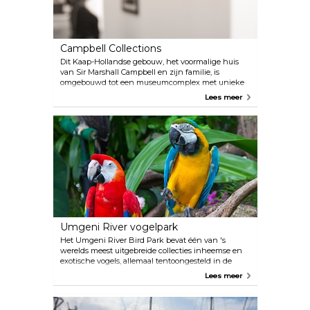
Campbell Collections
Dit Kaap-Hollandse gebouw, het voormalige huis
van Sir Marshall Campbell en zijn familie, is
omgebouwd tot een museumcomplex met unieke
voorwerpen uit de Zoeloe- en geboortecultuur die
Lees meer
gedurende tientallen jaren zorgvuldig zijn
verzameld door de familie Campbell. Mis het
William Campbell meubelmuseum en het Mashu
museum voor etnologie niet.
Umgeni River vogelpark
Het Umgeni River Bird Park bevat één van 's
werelds meest uitgebreide collecties inheemse en
exotische vogels, allemaal tentoongesteld in de
meerdere volières van het park die toegankelijk zijn
Lees meer
voor bezoekers. Eén van de onbetwistbare
hoogtepunten is de vogelshow met vrije vlucht die
twee keer per dag wordt gehouden.