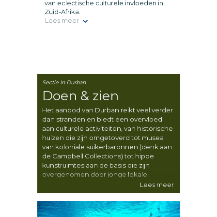
van eclectische culturele invloeden in
Zuid-Afrika.
Lees meer
Sectie In Durban
Doen & zien
Het aanbod van Durban reikt veel verder
dan stranden en biedt een overvloed
aan culturele activiteiten, van historische
huizen die zijn omgetoverd tot musea
van koloniale suikerbaronnen (denk aan
de Campbell Collections) tot hippe
kunstruimtes aan de basis die zijn
overgenomen door jonge lokale
talenten (zoals het BAT Centre). Durban
Lees meer
is de thuisbasis van een indrukwekkend
maritiem themapark genaamd uShaka,
waar regelmatig grote culturele