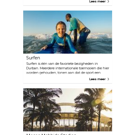
Lees meer
zijn om te zwemmen en te surfen en die zijn
uitgerust met alle nodige voorzieningen; de
stranden van Umhlanga in het noorden staan
bekend als schoner en minder druk.
Surfen
Surfen is één van de favoriete bezigheden in
Durban. Meerdere internationale toernooien die hier
worden gehouden, tonen aan dat de sport een
essentiële rol speelt in de lokale cultuur. Leer surfen
Lees meer
op uShaka Beach of ga rechtstreeks naar New Pier
& Bay als je al er al vertrouwd mee bent. North
Beach en Oasis Beach zijn hotspots voor
bodyboarden.