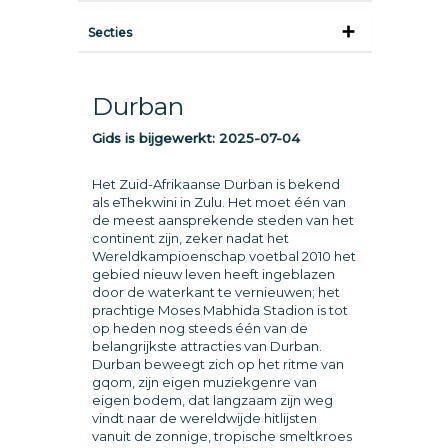
Secties
Durban
Gids is bijgewerkt:
2025-07-04
Het Zuid-Afrikaanse Durban is bekend
als eThekwini in Zulu. Het moet één van
de meest aansprekende steden van het
continent zijn, zeker nadat het
Wereldkampioenschap voetbal 2010 het
gebied nieuw leven heeft ingeblazen
door de waterkant te vernieuwen; het
prachtige Moses Mabhida Stadion is tot
op heden nog steeds één van de
belangrijkste attracties van Durban.
Durban beweegt zich op het ritme van
gqom, zijn eigen muziekgenre van
eigen bodem, dat langzaam zijn weg
vindt naar de wereldwijde hitlijsten
vanuit de zonnige, tropische smeltkroes