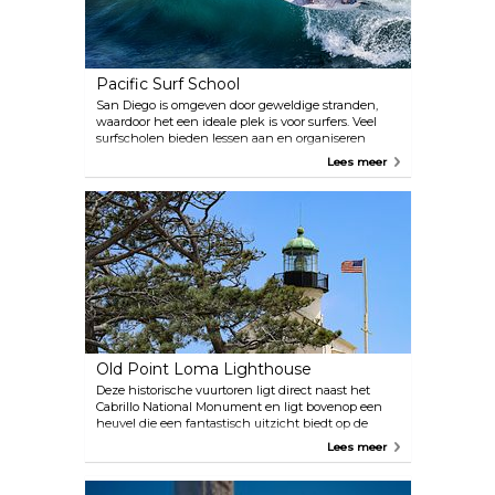
Pacific Surf School
San Diego is omgeven door geweldige stranden,
waardoor het een ideale plek is voor surfers. Veel
surfscholen bieden lessen aan en organiseren
kampen waar toeristen kunnen leren surfen in een
Lees meer
veilige omgeving. Pacific Surf School is gevestigd
op Mission Beach en biedt haar diensten aan zowel
ervaren als onervaren toeristen.
Old Point Loma Lighthouse
Deze historische vuurtoren ligt direct naast het
Cabrillo National Monument en ligt bovenop een
heuvel die een fantastisch uitzicht biedt op de
verschillende gebieden rond San Diego Bay. Het
Lees meer
doet niet langer dienst als vuurtoren, maar is als
museum toegankelijk voor het publiek.