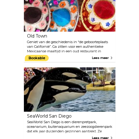
aanbod aan culturele instellingen maakt Balboa
Park tot een must tijdens je bezoek aan San Diego.
Old Town
Geniet van de geschiedenis in “de geboorteplaats
van Californië”. Ga zitten voor een authentieke
Mexicaanse maaltijd in een oud restaurant in
Californische stijl en ga terug in de tijd en herdenk
Bookable
Lees meer
het erfgoed van San Diego op één van de vele
historische plekken. Old Town San Diego werd
opgericht in 1769. Het was California's eerste
permanente Europese nederzetting aan de
westkust. Tegenwoordig is dit gebied gevuld met
kleurrijke winkels, live mariachi artiesten en veel
plekken die vertellen over het verleden van
Californië.
SeaWorld San Diego
SeaWorld San Diego is een dierenpretpark,
oceanarium, buitenaquarium en zeezoogdierenpark
dat elk jaar duizenden gezinnen aantrekt. Ze
komen kijken naar shows van wereldklasse,
Lees meer