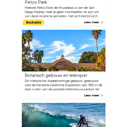
Petco Park
Hoewel Petco Park de thuisbasis is van de San
Diego Padres, hoef je geen honkbalfan te zijn om
van deze locatie te genieten. Het architectonisch
prachtige honkbalveld, gebouwd in 2004, staat ook
Bookable
Lees meer
bekend om zijn adembenemende uitzichten over
San Diego.
Botanisch gebouw en lelievijver
Dit historische, koepelvormige gebouw, gebouwd
voor de Panama-California Exposition van 1915 in de
stad, is één van de grootste lattenbouwwerken ter
wereld. Het bevindt zich in Balboa Park en vormt
Lees meer
samen met de aangrenzende lelievijver en lagune
een perfecte achtergrond voor een foto. In de tuin
staan permanent 2.100 planten, waaronder
fascinerende collecties cycaden, varens, orchideeën
en andere tropische planten, evenals
seizoensgebonden bloemententoonstellingen.