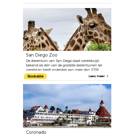
spannende attracties en vele spectaculaire
ontmoetingen met dieren van dichtbij. In SeaWorld
San Diego kun je zeeleeuwen voeren, zwemmen
met belugawalvissen en zelfs een dolfijn trainen.
San Diego Zoo
De dierentuin van San Diego staat wereldwijd
bekend als één van de grootste dierentuinen ter
wereld en biedt onderdak aan meer dan 3.700
zeldzame en bedreigde dieren van meer dan 650
Bookable
Lees meer
soorten en ondersoorten en een botanische
collectie met meer dan 700.000 exotische planten.
Het was een pionier in de implementatie van het
concept zonder kooien in de open lucht dat
natuurlijke leefgebieden van dieren nabootst.
Dieren- en natuurliefhebbers mogen deze unieke
ervaring niet missen.
Coronado