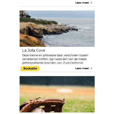
ingewikkeld uitgehouwen kliffen aan de kust,
Lees meer
bogen en zeegrotten. Als je geluk hebt, kun je
misschien de Californische grijze walvis zien
tijdens zijn jaarlijkse migratie van de Beringzee
naar Baja California.
La Jolla Cove
Deze kleine en pittoreske baai, verscholen tussen
zandstenen kliffen, ligt naast één van de meest
gefotografeerde stranden van Zuid-Californië.
Aangezien het zicht in het water aan de noordkant
Bookable
Lees meer
van de baai in de zomer tot 9 meter kan oplopen, is
het een populaire bestemming geworden voor
duikers en snorkelaars.