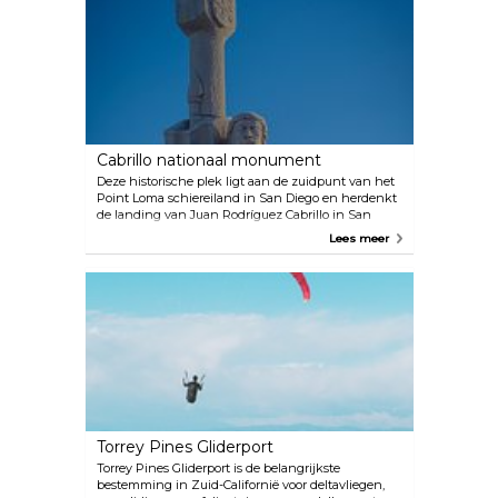
Cabrillo nationaal monument
Deze historische plek ligt aan de zuidpunt van het
Point Loma schiereiland in San Diego en herdenkt
de landing van Juan Rodríguez Cabrillo in San
Diego Bay in 1542. Dit evenement was de eerste
Lees meer
keer dat een Europese expeditie voet zette op wat
later de westkust van de Verenigde Staten werd.
Deze plek biedt een adembenemend uitzicht op de
baai en het standbeeld van Cabrillo is één van de
meest bezochte nationale monumenten in de VS.
Torrey Pines Gliderport
Torrey Pines Gliderport is de belangrijkste
bestemming in Zuid-Californië voor deltavliegen,