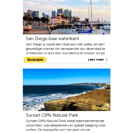
San Diego baai waterkant
San Diego is vooral een stad aan het water, en een
geweldige manier om de essentie van deze stad te
ontdekken is door een wandeling te maken langs
de San Diego baai waterkant. Het bestaat uit
Bookable
Lees meer
parken en verschillende musea, waaronder het
Maritiem Museum van San Diego en het San Diego
Air & Space Museum. Daarnaast zijn er tal van
barren, restaurants aan zee en natuurlijk de haven
van San Diego. Vergeet niet om de nieuwste zeil-
en buitenevenementen te bekijken die de San
Diego Bay elk jaar organiseert.
Sunset Cliffs Natural Park
Sunset Cliffs Natural Park biedt adembenemende
uitzichten, wandelplekken en goede toegang voor
surfers. De topografie van het park omvat