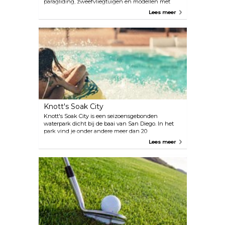
paragliding, zweefvliegtuigen en modellen met
afstandsbediening. Het is geschikt voor
Lees meer
sensatiezoekers van alle leeftijden. Met bekwame
instructeurs kan iedereen de lucht in gaan en de
opwinding van het vliegen ervaren.
Knott's Soak City
Knott's Soak City is een seizoensgebonden
waterpark dicht bij de baai van San Diego. In het
park vind je onder andere meer dan 20
waterglijbanen, een lazy river en een gigantisch
Lees meer
golfslagbad. Het is de perfecte zomerbestemming
voor het hele gezin.