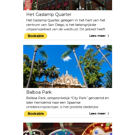
Het Gaslamp Quarter
Het Gaslamp Quarter, gelegen in het hart van het
centrum van San Diego, is het belangrijkste
uitgaansgebied van de westkust. Dit gebied heeft
zijn charme herwonnen na decennia van
Bookable
Lees meer
restauratie. Tegenwoordig vind je hier alles, van
trendy winkels en restaurants tot symfoniezalen en
kunstgalerieën tot nationaal erkende
uitgaansgelegenheden.
Balboa Park
Balboa Park, oorspronkelijk “City Park” genoemd en
later hernoemd naar een Spaanse
ontdekkingsreiziger, is het grootste stedelijke
culturele park in de Verenigde Staten en zonder
Bookable
Lees meer
twijfel het culturele centrum van de stad. Op de
uitgestrekte 485 hectare met uitzicht op het
centrum van San Diego bevinden zich
verschillende musea, theaters, prachtige tuinen en
de wereldberoemde San Diego Zoo. Dit enorme