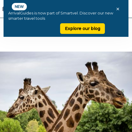
NEW
×
ArrivalGuides is now part of Smartvel. Discover our new
smarter travel tools
Explore our blog