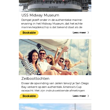
te bieden. Daarnaast wordt elk jaar in oktober het
Italiaans-Amerikaanse erfgoed van San Diego
geëerd met het bruisende “Little Italy Festa!” festival.
USS Midway Museum
Dompel jezelf onder in de authentieke marine-
ervaring in het Midway Museum, dat het echte
marinevliegdekschip is dat bekend staat als de
“stad op zee”. Met meer dan 60 exposities en meer
Bookable
Lees meer
dan 30 vakkundig gerestaureerde vliegtuigen
kunnen bezoekers het schip van 69.000 ton
verkennen en de indrukwekkende geschiedenis
bewonderen. Midway biedt ook een
verscheidenheid aan boeiende activiteiten,
waaronder vluchtsimulatoren, uitwerpstoelen,
rondleidingen over de brug en toegang tot
authentieke cockpits. Als extra bonus was de
Midway ook de originele filmlocatie voor de
iconische film “Top Gun”.
Zeilboottochten
Ervaar de opwinding van zeilen terwijl je San Diego
Bay verkent op een authentiek America's Cup
racejacht. Met zijn indrukwekkende afmetingen
en snelheid biedt dit schip een werkelijk
Bookable
Lees meer
opmerkelijk en onvergetelijk avontuur. Of je nu een
beginner of een ervaren zeiler bent, je kunt het roer
overnemen, de lieren bedienen of gewoon stevig
vasthouden en genieten van de rit.