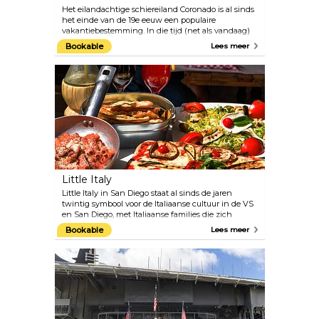
Het eilandachtige schiereiland Coronado is al sinds
het einde van de 19e eeuw een populaire
vakantiebestemming. In die tijd (net als vandaag)
was de belangrijkste attractie het Hotel De
Bookable
Lees meer
Coronado. Deze bezienswaardigheid, gebouwd in
1888, heeft talloze presidenten, prinsen en
beroemdheden tot zijn gasten mogen rekenen,
waaronder Marilyn Monroe en Frank Sinatra.
Coronado of “The Crown City”, zoals het ook wel
wordt genoemd, trekt toeristen van over de hele
wereld aan dankzij de brede kustlijn van
zandstranden met glinsterend zand, dankzij het
mineraal Mica.
Little Italy
Little Italy in San Diego staat al sinds de jaren
twintig symbool voor de Italiaanse cultuur in de VS
en San Diego, met Italiaanse families die zich
vestigden in het gebied. Tegenwoordig is het een
Bookable
Lees meer
centrum van activiteit, boordevol levendige
restaurants, ambachtelijke brouwerijen, stedelijke
wijnhuizen en kunstgalerieën, waardoor het de
ultieme bestemming is voor liefhebbers van de
Italiaanse keuken. Bezoekers kunnen genieten van
de wekelijkse Little Italy Mercato, waar elke
zaterdag verschillende plekken zijn afgezet om
verse producten en gastronomische gerechten aan