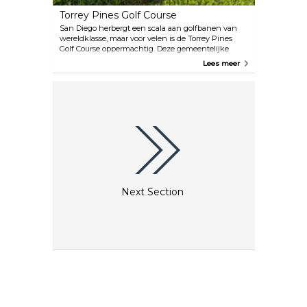
Torrey Pines Golf Course
San Diego herbergt een scala aan golfbanen van
wereldklasse, maar voor velen is de Torrey Pines
Golf Course oppermachtig. Deze gemeentelijke
golffaciliteit heeft 36 holes en ligt bovenop kliffen
Lees meer
met uitzicht op de majestueuze Stille Oceaan in de
omgeving van La Jolla. Golfliefhebbers worden
getrakteerd op een ongeëvenaard uitzicht op de
oceaan en het omliggende landschap terwijl ze
spelen op de onberispelijke greens.
Next Section